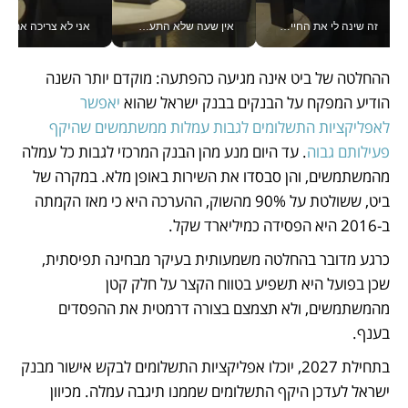
זה שינה לי את החיים: איך עידו איז'ק הופך את הסמארטפון לכלי צילום מקצועי_v
אין שעה שלא התעסקתי במשבר - טל אלכסנדרוביץ’ שגב מנהלת משברים תקשורתיים מכל מקום עם ה- Galaxy Z Fold8 Ultra שלה_v
אני לא צריכה את המשרד:
ההחלטה של ביט אינה מגיעה כהפתעה: מוקדם יותר השנה 
הודיע המפקח על הבנקים בבנק ישראל שהוא 
יאפשר 
לאפליקציות התשלומים לגבות עמלות ממשתמשים שהיקף 
פעילותם גבוה
. עד היום מנע מהן הבנק המרכזי לגבות כל עמלה 
מהמשתמשים, והן סבסדו את השירות באופן מלא. במקרה של 
ביט, ששולטת על 90% מהשוק, ההערכה היא כי מאז הקמתה 
ב-2016 היא הפסידה כמיליארד שקל. 
כרגע מדובר בהחלטה משמעותית בעיקר מבחינה תפיסתית, 
שכן בפועל היא תשפיע בטווח הקצר על חלק קטן 
מהמשתמשים, ולא תצמצם בצורה דרמטית את ההפסדים 
בענף. 
בתחילת 2027, יוכלו אפליקציות התשלומים לבקש אישור מבנק 
ישראל לעדכן היקף התשלומים שממנו תיגבה עמלה. מכיוון 