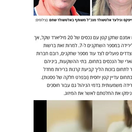
אייפקס וגילעד אלטשולר מנכ"ל משותף באלטשולר שחם
(
צילומים: 
באשר לשוק הפנסיה, שם אלטשולר שחם אמנם שחקן קטן עם נכסים של 20 מיליארד שקל, אך 
המיזוג יביא ליציאתו של פסגות מהשוק, ולירידה במספר השחקנים ל-7. למרות זאת ברשות 
התחרות לא מודאגים: "בתחום הפנסיה, הצדדים פועלים לצד עוד מספר שחקנים, רובם חברות 
ביטוח. חברות הביטוח מנהלות את חלק הארי של הנכסים בתחום. בתי ההשקעות, ביניהם 
אלטשולר ופסגות, התחילו לאחרונה לחדור לתחום בזכות הליך קביעת קרנות ברירות מחדל 
נבחרות על ידי רשות שוק ההון, אך חלקן בתחום עדיין קטן יחסית (ובפרט חלקה של פסגות). 
באופן כללי אנו עדים בשנים האחרונות לירידה משמעותית בדמי הניהול גם עבור חוסכים 
 נימקו את החלטתם לאשר את המיזוג.