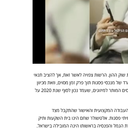
מי שעוד אמור לאשר את המיזוג היא רשות שוק ההון. הרשות צפויה לאשר זאת, אך להציב תנאי 
ולפיו על אלטשולר שחם למכור 6-8 מיליארד של מנכסי פסגות תוך פרק זמן מסוים, וזאת מכיוון 
ששתי החברות יחד כבר חורגות מרף הנכסים המותר למיזוגים, שעמד נכון לסוף שנת 2020 על 
מאלטשולר שחם נמסר: "אנו שמחים על העבודה המקצועית והאישור שהתקבל מצד 
הרגולטורים, אשר רואים בנו בית טוב לעמיתי פסגות. אלטשולר שחם הינו בית השקעות ותיק 
ומוביל הפועל מעל ל-30 שנה בשוק וחברת הגמל והפנסיה בראשותו הינה המובילה בישראל. 