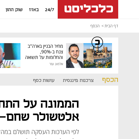
24/7
באזז
שוק ההון
דף הבית
הכסף
מחיר הבניין בארה"ב
צנח ב-90%,
כלכליסט
דיגיטל
והחלומות על תשואה
גבוהה התנפצו
אלמוג עזר
הכסף
צרכנות פיננסית
עושות כסף
הממונה על התחר
אלטשולר שחם-פ
לפי הערכות העסקה תושלם במהלך 