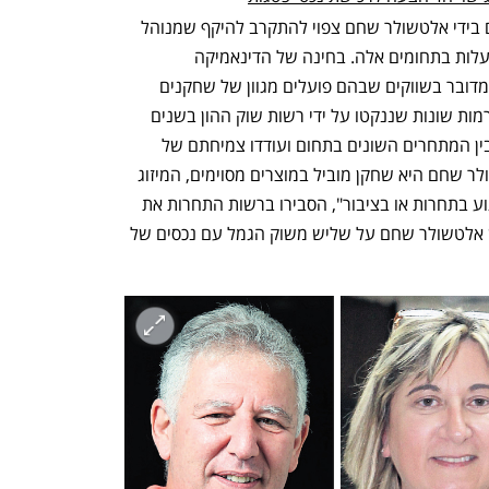
"בעקבות המיזוג, היקף הנכסים המנוהלים בידי אלטשולר שחם צפוי להתקרב להיקף שמנוהל 
על ידי חמש חברות הביטוח הגדולות שפועלות בתחומים אלה. בחינה של הדינאמיקה 
התחרותית המתקיימת בתחום העלתה כי מדובר בשווקים שבהם פועלים מגוון של שחקנים 
וחסמי המעבר ביניהם נמוכים יחסית. רפורמות שונות שננקטו על ידי רשות שוק ההון בשנים 
האחרונות הקלו על מעברים של לקוחות בין המתחרים השונים בתחום ועודדו צמיחתם של 
מתחרים קטנים. לאור כך ולמרות שאלטשולר שחם היא שחקן מוביל במוצרים מסוימים, המיזוג 
אינו צפוי להקנות לה כוח שוק שעלול לפגוע בתחרות או בציבור", הסבירו ברשות התחרות את 
הסיבות לאישור המיזוג שבעקבותיו יחלוש אלטשולר שחם על שליש משוק הגמל עם נכסים של 