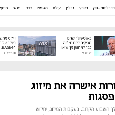
כלכליסט-טק
בארץ
נדל"ן
עולם
משפט
רכב
פנאי
מוסף
באלטשולר שחם
וויקס ממש
מפיקים לקחים: "זה
ביוקר על ר
כבר לא 'וואן מן' שואו
44
של גילעד"
אלמוג עזר
סופי שולמן
מיליון דולר
ות אישרה את מיזוג
סגות
השבוע הקרוב. בעקבות המיזוג, יחלוש