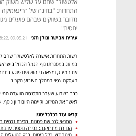
התחרות: "בחינה של הדינאמיקה 
מדובר בשווקים שבהם פועלים מגוו
יחסית"
עירית אבישר וגולן חזני
8:22, 09.05.21
העסקה צפוי במהלך השבוע הקרוב. 
לאשר את המיזוג, וקיימה היום דיון נוסף,
קראו עוד בכלכליסט:
התנאי לרכישת פסגות: מכירת נכסים ב־6–8 מיליארד שק
הכוורת מתרוקנת: בכירה נוספת עוזבת 
מיטב דש, כלל ביטוח ובנק הפועלים הג