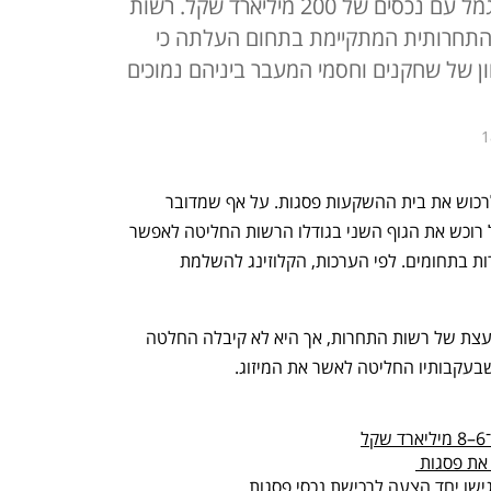
אלטשולר שחם על שליש משוק הגמל עם נכסים של 200 מיליארד שקל. רשות
התחרותית המתקיימת בתחום העלתה כי
ן של שחקנים וחסמי המעבר ביניהם נמוכים
1
רשות התחרות אישרה לאלטשולר שחם לרכוש את בית ההשקעות פסגות. על אף שמדובר 
במיזוג במסגרתו גוף הגמל הגדול בישראל רוכש את הגוף השני בגודלו הרשות החליטה לאפשר 
את המיזוג, ומצאה כי הוא אינו פוגע בתחרות בתחומים. לפי הערכות, הקלוזינג להשלמת 
כבר בשבוע שעבר התכנסה הוועדה המייעצת של רשות התחרות, אך היא לא קיבלה החלטה 
 שבעקבותיו החליטה לאשר את המיזוג. 
ל
את פסגות 
ישו יחד הצעה לרכישת נכסי פסגות