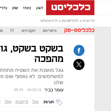
24/7
באזז
שוק
נדל"ן
דף הבית
כלכליסט-טק
דו"ח טכנולוגי
כלכליסט-טק
גיימריסט
הקברניט
IT
מכ
בשקט בשקט, גוג
מהפכה
גוגל מושכת את השטיח מתחת ל
למשתמשים: לא נאסוף שום מיד
שלנו
עומר כביר
09:29
04.03.21
גוגל
פייסבוק
אפל
א
תגיות: