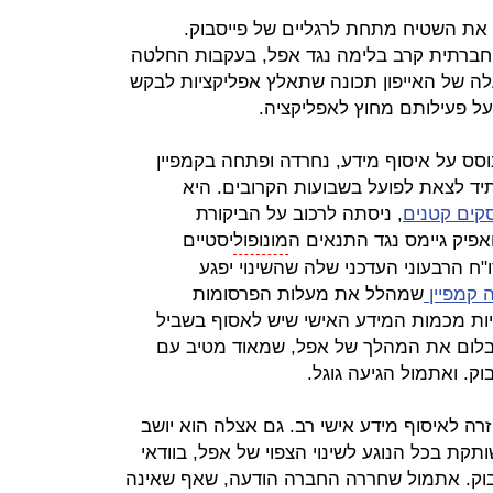
 את השטיח מתחת לרגליים של פייסבוק.
ברתית קרב בלימה נגד אפל, בעקבות החלטה
 של האייפון תכונה שתאלץ אפליקציות לבקש
ל פעילותם מחוץ לאפליקציה.
סס על איסוף מידע, נחרדה ופתחה בקמפיין
יד לצאת לפועל בשבועות הקרובים. היא
קים קטנים
, ניסתה לרכוב על הביקורת
אפיק גיימס נגד התנאים ה
מונופול
יסטיים
"ח הרבעוני העדכני שלה שהשינוי יפגע
 קמפיין
שמהלל את מעלות הפרסומות
ת מכמות המידע האישי שיש לאסוף בשביל
בלום את המהלך של אפל, שמאוד מטיב עם
ק. ואתמול הגיעה גוגל.
זרה לאיסוף מידע אישי רב. גם אצלה הוא יושב
קת בכל הנוגע לשינוי הצפוי של אפל, בוודאי
יסבוק. אתמול שחררה החברה הודעה, שאף שאינה