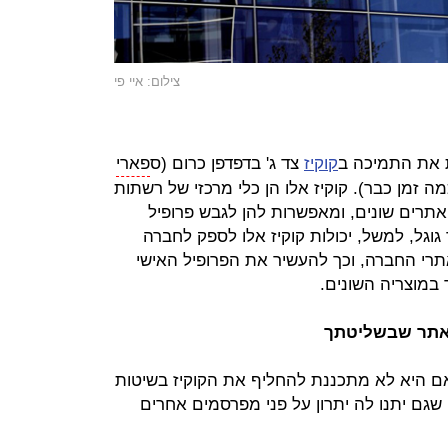
צילום: איי פי
 את התמיכה ב
קוקיז
צד ג' בדפדפן כרום (ס
פארי
ה זמן כבר). קוקיז אלו הן כלי מרכזי של רשתות
 אתרים שונים, ומאפשרות להן לגבש פרופיל
וגל, למשל, יכולות קוקיז אלו לספק לחברה
רי החברה, וכך להעשיר את הפרופיל האישי
 במוצריה השונים.
באתר שבשליטתך
ם היא לא מתכננת להחליף את הקוקיז בשיטות
שגם יתנו לה יתרון על פני מפרסמים אחרים