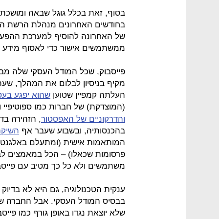
בסוף, זאת בכלל גוגל שבאה ומושכת
בחודשים האחרונים מנהלת הרשת הח
של האחרונה להוסיף למערכת ההפעלה
ממשתמשים אישור כדי לאסוף מידע ע
פייסבוק, שכל המודל העסקי שלה מבו
מקיף בניסיון לבלום את המהלך, שעת
העלתה קמפיין שטוען
שהוא יפגע בעס
(המוצדקת) של חברות כמו ספוטיפיי ו
והדרקוניים של האפסטור
, הזהירה בדו
בהכנסותיה, ובשבוע שעבר אף
השיקה
המותאמות אישית (ומתעלם באלגנטיו
פרסומות שכאלו) – הכל במאמצים ל
משתמשים ולא כל כך מטיב עם פייסבו
ענקית הטכנולוגיה, גם היא לא בדיוק 
בבסיס המודל העסקי. אבל החברה שות
שלא יוצאת נגדו באופן גורף כמו פי