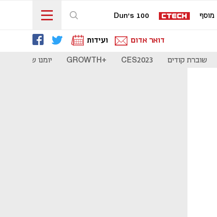
מוסף
Dun's 100
דואר אדום
ועידות
שוברת קודים
CES2023
+GROWTH
יומנו של סטארט