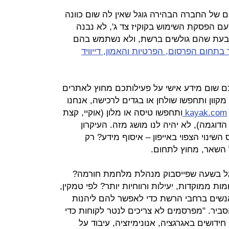
של החברה הבהירה גוגל שאין לה שום כוונה
עם הפסקת השימוש בקוקיז צד ג', לא נבנה
 בעת שהם גולשים ברשת, ולא נשתמש בהם
בתחום הפרסום, הפרטיות והאמון, דייוויד
ם שום מידע אישי על פעילותכם מחוץ לאתרים
קוון ותחפשו שולחן או בגדים לרכישה, אנחנו
kayak.com
ותחפשו טיסה או מלון (אוקיי, קצת
דוגמה), לא יהיה לנו מושג מזה. העיקרון
השינוי הצפוי באייפון – איסוף מידע? רק
השאר, מחוץ לתחום.
רגל בשעה שפייסבוק מנהלת מלחמת חורמה?
ת ממוקדות, יעילות ורווחיות יותר? לפי טמקין,
 אנשים ברחבי הרשת כדי לאפשר להם ליהנות
סביר. "מפרסמים לא צריכים לנטר לקוחות כדי
ידושים באגרגציה, אנונימיזציה, עיבוד על