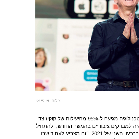
צילום: אי פי איי
סימולציות שביצעה החברה העלו שהטכנולוגיה מגיעה ל-95% מהיעילות של קוקיז צד
גיה למבדקים ציבוריים בהמשך החודש, ולהתחיל
לשלב אותה בצורה ניסיונית במוצריה ברבעון השני של 2021. "זה מצביע לעתיד שבו