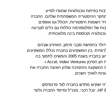
רך השנים השקיעה MyHeritage רבות בפיתוח טכנולוגיות שנועדו לסייע
מחקר ההיסטוריה המשפחתית שלהם. החברה
 מידע נרחב של 13 מיליארד רשומות היסטוריות, הכולל גם אוספים
בות של הפלטפורמה כוללות גם כלים לצביעה
כנולוגיה מבוססת בינה מלאכותית.
גייסה החברה 49 מיליון דולר בחמישה סבבי מימון, האחרון שבהם
חברה לרווחית. בין המשקיעים בחברה נכללו המשקיעים
הפרטיים יובל רכבי ואביב רייז, שהשקיעו בחברה בשנת 2005 והמשיכו לתמוך בה
מאז. בנוסף השקיעו בחברה גם קרנות הון הסיכון Accel, Index Ventures ו-
Bessemer Venture. בעזרת ההשקעה והתמיכה שלהן האיצה החברה את
 ישקיעו מחדש בחברה לצד פרנסיסקו
פרטנרס, ביניהם HP Beteiligungs GmbH, יובל רכבי, מנכ"ל ומייסד החברה גלעד