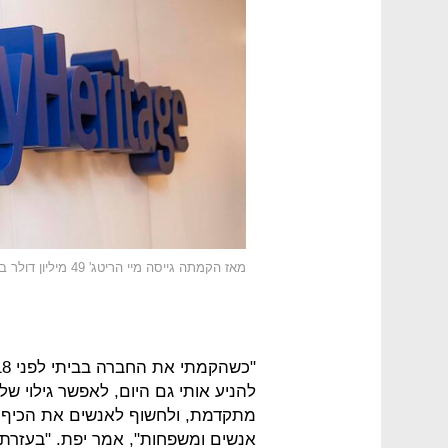
מאז הקמתה גייסה מיי הריטג' 49 מיליון דולר בחמישה סבבי מימון
להניע אותי גם היום, לאפשר גילוי 
מתקדמת, ולחשוף לאנשים את הכיף ש
אנשים ומשפחות", אמר יפת. "בעזרת 