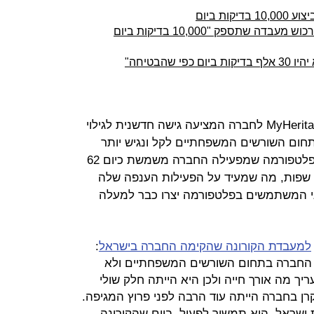
ות ביום
משרד הבריאות ויתר על מיי הריטג': ירכוש מעבדה שתספק "10,000 בדיקות ביום
שהבטיחה"
מאז הקמתה בשנת 2003 נחשבה MyHeritage לחברה המציעה גישה חדשנית לגילוי
ום השורשים המשפחתיים לקל ונגיש יותר
למיליוני משתמשים ברחבי העולם. הפלטפורמה שמפעילה החברה משמשת כיום 62
מיליון משתמשים בעולם וזמינה ב-42 שפות, מה שמעיד על הפעילות הענפה שלה
וני המשתמשים בפלטפורמה יצרו כבר למעלה
למעבדת הקורונה שהקימה החברה בישראל
:
החברה בתחום השורשים המשפחתיים ולא
ריך מה אורך חייה ולכן היא הייתה חלק שולי
רן בחברה הייתה עוד הרבה לפני פרוץ המגיפה.
ישראל, היא תמשיך לפעול. ביום שהקורונה