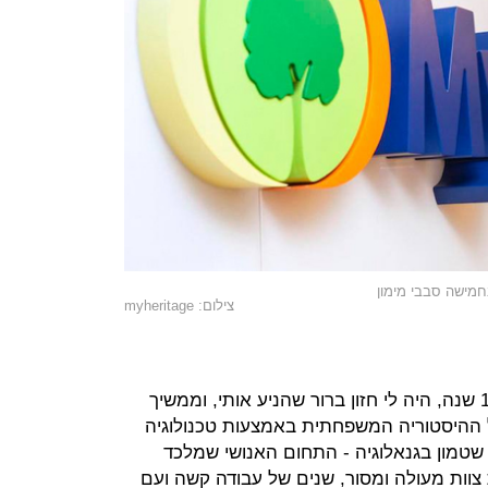
צילום: myheritage
"כשהקמתי את החברה בביתי לפני 18 שנה, היה לי חזון ברור שהניע אותי, וממשיך
של ההיסטוריה המשפחתית באמצעות טכנולוגיה
טמון בגנאלוגיה - התחום האנושי שמלכד
צוות מעולה ומסור, שנים של עבודה קשה ועם