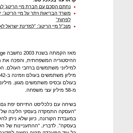
נחתם הסכם עם חברת מיי הריטג' לביצוע 10,000 בדיק
לפחות"
מנכ"ל מיי הריטג': "למדינת ישראל לא יהיו 30 אלף בדיקות ביום כפי 
ההיסטוריה המשפחתית, והפכה את תח
בעולם ובסיס משתמשים מגוון. מילי
מ-58 מיליון עצי משפחה.
בשיחה עם כלכליסט התייחס יפת גם
"העסקה התמקדה בעסקי הליבה של 
במעבדת הקורונה, כיוון שלא ניתן להע
בעסקה". לדבריו, "ההתעניינות של הק
כל עוד המעבדה תהיה נחוצה למדינת 