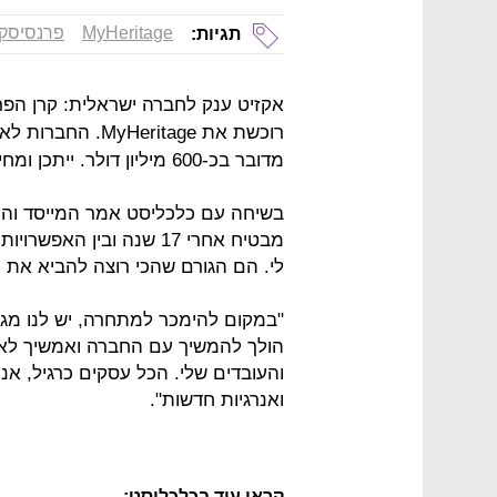
MyHeritage
פרנסיסקו
תגיות:
אקזיט ענק לחברה ישראלית: קרן הפר
רוכשת את eritage
מדובר בכ-600 מיליון דולר. ייתכן ומחיר העסקה אף יעלה.
בשיחה עם כלכליסט אמר המייסד והמ
מבטיח אחרי 17 שנה ובין
לי. הם הגורם שהכי רוצה להביא את 
"במקום להימכר למתחרה, יש לנו מגע
הולך להמשיך עם החברה ואמשיך לא
והעובדים שלי. הכל עסקים כרגיל, אנ
ואנרגיות חדשות".
קראו עוד בכלכליסט: