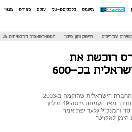
משפט
כלכליסט-טק
עולם
ספורט
פנאי
שירים ומדריכים
הייטק והון סיכון
הסטארטאפים המבטיחים 25
ס רוכשת את
MyHeritage הישראלית בכ-600
היקף העסקה נודע לכלכליסט. החברה הישראלית שהוקמה ב-2003
מתמחה בגילוי היסטוריה משפחתית. מאז הקמתה גייסה 49 מיליון
יסד והמנכ"ל גלעד יפת אמר