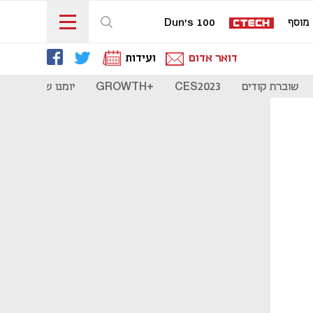
מוסף
Dun's 100
דואר אדום
ועידות
שוברת קודים
CES2023
+GROWTH
יומנו של סטארט