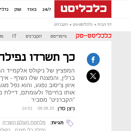
24/7
באזז
שוק
נדל"ן
דף הבית
כלכליסט-טק
הקברניט
כלכליסט-טק
גיימריסט
הקברניט
IT
מכ
כך תשרדו נפילה
המפציץ של ניקולס אלקמייד 
ברלין, והמצנח שלו נשרף - אי
איוון צ'יסוב נפגע, והוא נפל מ
אותו בחיים? ולעומתם, דיילת מ
"הקברניט" מסביר
ניצן סדן
14:01
08.08.20
מלחמת העולם השנייה
תגיות:
נפילה בלי מצנח
ניקול