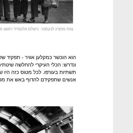
צוות מפציץ לנקסטר. ניקולס אלקמייד ראשון מי
הוא הוכשר כמקלען אוויר - תפקיד שלא
ונדרש: הכלי העיקרי להחלשה שיטתית
תשתיות בעורפו. לכל מטוס כזה היו 
אנשים שתפקידם להדוף באש את מטוס