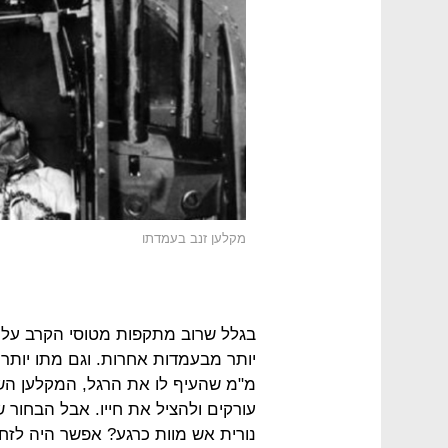
מקלען זנב בעמדתו
בגלל שרוב מתקפות מטוסי הקרב על 
מ"מ שהעיף לו את הרגל, המקלען השמ
עורקים ולהציל את חייו. אבל הבחור
נורית אש מוות כרגע? אפשר היה לזח