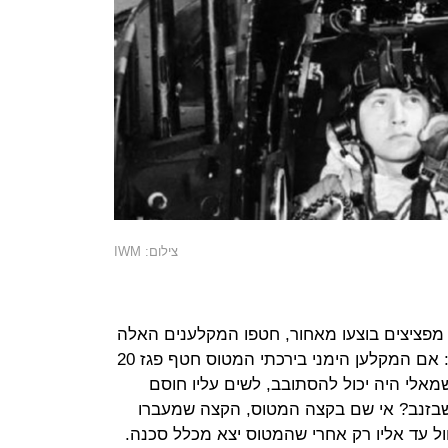
צילום: IWM
מפציצים בוצעו מאחור, חטפו המקלענים האלה
יותר מבעמדות אחרות. וגם מתו יותר: אם המקלען הימני בירכתי המטוס חטף פגז 20
אלי היה יכול להסתובב, לשים עליו חוסם
 שבזנב? אי שם בקצה המטוס, הקצה שמעברו
ול עד אליו רק אחרי שהמטוס יצא מכלל סכנה.