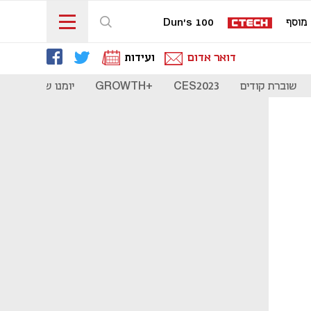
מוסף
Dun's 100
דואר אדום
ועידות
שוברת קודים
CES2023
+GROWTH
יומנו של סטארט