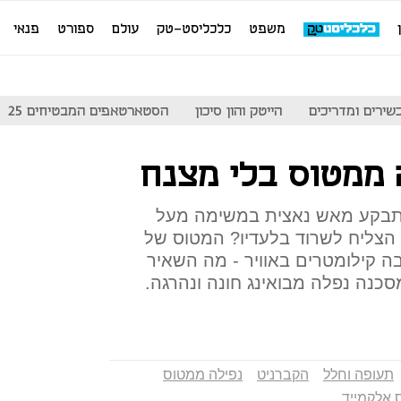
משפט
כלכליסט-טק
עולם
ספורט
פנאי
שירים ומדריכים
הייטק והון סיכון
הסטארטאפים המבטיחים 25
 ממטוס בלי מצנח
התבקע מאש נאצית במשימה מעל
ך הצליח לשרוד בלעדיו? המטוס של
גובה קילומטרים באוויר - מה השאיר
סכנה נפלה מבואינג חונה ונהרגה.
תעופה וחלל
הקברניט
נפילה ממטוס
ס אלקמייד