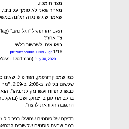
מצד תומכיו.
שאמר שיגיש נגדה תלונה במש
צד אחר?
בואו איתי לשרשור בלשי
1/16
pic.twitter.com/fO0NAGi8gf
— Yossi Dorfman (@Yossi_Dorfman)
July 30, 2020
כמו שמציין דורפמן, הפרופיל, שאינו
שלשום בלי
כבשו כותרות ועשו נזק לנתניהו", הוא
ברלב את גונן בן יצחק, ושם (בהקלטת
התגובה הקוראת לרצח".
כמה שבעה פוסטים שקשורים למחאה נג