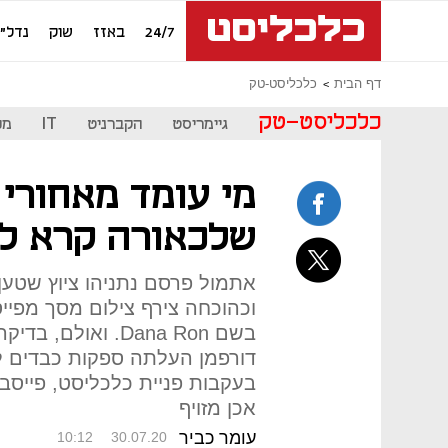
24/7
באזז
שוק
נדל"ן
דף הבית
כלכליסט-טק
כלכליסט-טק
גיימריסט
הקברניט
IT
מכ
מי עומד מאחורי 
שלכאורה קרא לר
אתמול פרסם נתניהו ציוץ שטען
וכהוכחה צירף צילום מסך מפי
בשם Dana Ron. וא
דורפמן העלתה ספקות כבדים לג
בעקבות פניית כלכליסט, פייסב
אכן מזויף
עומר כביר
10:12
30.07.20