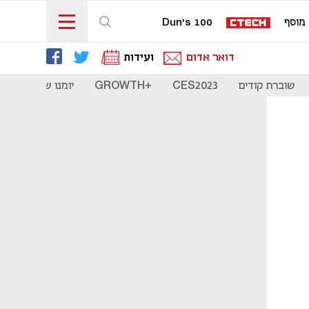
מוסף
Dun's 100
דואר אדום
ועידות
שוברת קודים
CES2023
+GROWTH
יומנו של סטארט