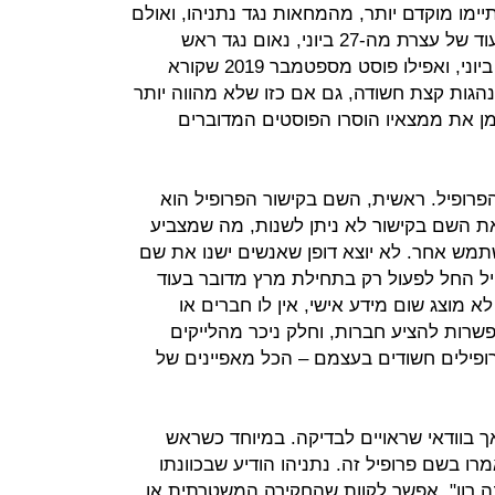
ימו מוקדם יותר, מהמחאות נגד נתניהו, ואולם
אחרים היו ישנים יותר, כמו למשל תיעוד של עצרת מה-27 ביוני, נאום נגד ראש
הממשלה של ח"כ אלי אבידר מה-16 ביוני, ואפילו פוסט מספטמבר 2019 שקורא
גות קצת חשודה, גם אם כזו שלא מהווה יותר
ן את ממצאיו הוסרו הפוסטים המדוברים
הפרופיל. ראשית, השם בקישור הפרופיל הוא
תמש, את השם בקישור לא ניתן לשנות, מה שמצביע
ש אחר. לא יוצא דופן שאנשים ישנו את שם
 החל לפעול רק בתחילת מרץ מדובר בעוד
א מוצג שום מידע אישי, אין לו חברים או
שרות להציע חברות, וחלק ניכר מהלייקים
ופילים חשודים בעצמם – הכל מאפיינים של
בוודאי שראויים לבדיקה. במיוחד כשראש
 בשם פרופיל זה. נתניהו הודיע שבכוונתו
ה רון". אפשר לקוות שהחקירה המשטרתית או