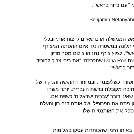
י ״עם כדור בראש״.
 הממשלה אדם שאיים לרצוח אותי ובכליו
יש תלונה במשטרה נגד איום ההסתה המצורף
'". לציוץ צירף נתניהו צילום מסך מדיון
בפייסבוק ובו תגובה של משתמשת בשם Dana Ron שהכריזה: "את בּיבּי צריך להוריד
ור בּראשׁ!"
 חשודה כשלעצמה, ובמיוחד ההדגשה והניקוד של
ת כתיבה מקובלת ברשת העברית. יותר משהו
שאינו דובר 'עברית ישראלית' כשפת אם.
ן ניתח את הפרופיל של אותה דנה רון והעלה
פק את האותנטיות שלו.
 באותו הזמן שהכותרות עסקו באלימות