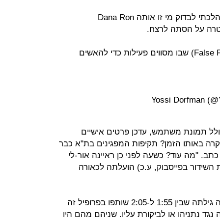
מאחר שאני לא סומך על ביבי, הלכתי לבדוק מי זו אותה Dana Ron
טרה על הסתה לרצח.
האם זהו תרגיל "דגל כוזב" (False Flag) שבו מסווים פעילות כדי להאשים
 כולל תמונת משתמש, עדכן פרטים אישיים
לה, ב-2:08 וב-2:09. "מה קרה באותו הזמן? תקיפות המפגינים בת"א כבר
 כתב. "מה עוד? כשעה לפני כן ראיינה אור-לי
 השידור בפייסבוק, ע.כ) הועלתה לכאורה
בדיקה של פוסטים שהועלו בפרופיל זה גילתה שבין 1:55 ל-2:05 שותפו בפרופיל זה
ד נתניהו או לביקורת עליו. שניהם מהם היו