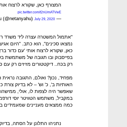
המצורף כאן, שקורא לרצוח אות
pic.twitter.com/t2nUmATVwE
— Benjamin Netanyahu (@netanyahu)
July 29, 2020
"אתמול המשטרה עצרה ליד משרד ראש
נמצאו סכינים", הוא כתב. "היום אג
כאן, שקורא לרצוח אותי 'עם כדור בראש
רק בּכּח.. דיקטטורים מזיזים רק עם כּד
מפחיד, נכון? ואולם, התגובה נראית
האותיות ב', כ' וש' – לא בדיוק צור
שאפשר היה לצפות לו, אולי, ממישהו 
במקביל, משתמש הטוויטר יוסי דורפמ
כמה ממצאים מעניינים שמעמידים בס
נתניהו התלונן על הסתה, בדיוק