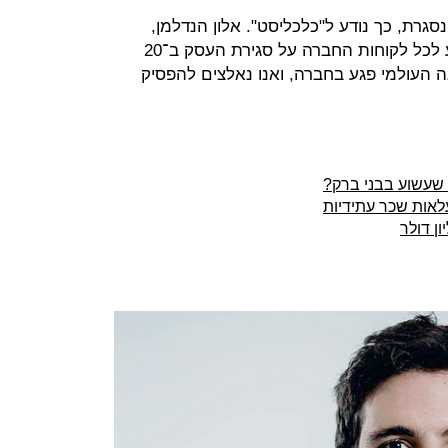
גרת, כך נודע ל"כלכליסט". אלון הנדלמן,
מנכ"ל החברה ואחד ממייסדיה, הודיע לכל לקוחות החברה על סגירת העסק ב־20
נה העולמי פגע בחברה, ואנו נאלצים להפסיק
 שעשוע בבני ברק?
אות שכר עתידיות