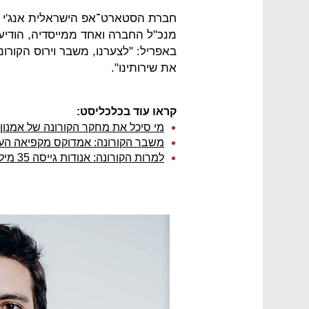
חברת הסטארט־אפ הישראלית אנג'י נס
באפריל: "לצערנו, משבר וירוס הקורו
את שירותינו".
קראו עוד בכלכליסט:
מי סיכל את מחקר הקורונה של אמנון
משבר הקורונה: אמדוקס מקפיאה העל
למרות הקורונה: אנודות גייסה 35 מיליון דולר