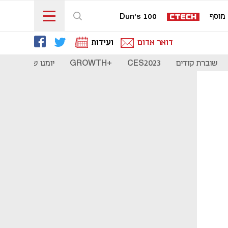
מוסף
Dun's 100
דואר אדום
ועידות
שוברת קודים
CES2023
+GROWTH
יומנו של סטארט