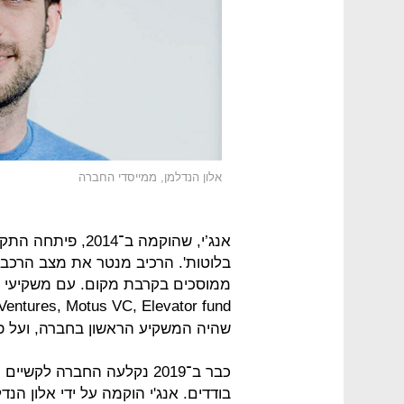
אלון הנדלמן, ממייסדי החברה
אנג’י, שהוקמה ב־
בלוטות'. הרכיב מנטר את מצב הרכב,
שהיה המשקיע הראשון בחברה, ועל פי מאגר המידע C
כבר ב־2019 נקלעה החברה לק
בודדים. אנג'י הוקמה על ידי אלון הנדלמן