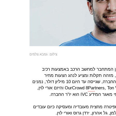
צילום: גמבא צלמים
2014, פיתחה התקן המתחבר למחשב הרכב באמצעות רכיב
 מזהה תקלות ומציע לנהג הצעות מחיר
ממוסכים בקרבת מקום. עם משקיעי החברה, שגייסה עד היום 10 מיליון דולר, נמנים
Par
OurCrowd 8
tners, Ton Ventures, Motus VC, Elevator fund והיזם אורי לוין,
IV הוא יו"ר החברה.
שיים ופיטרה מחצית מעובדיה ומעסיקה כיום עובדים
, גל אהרון, ירדן גרוס ואורי לוין.