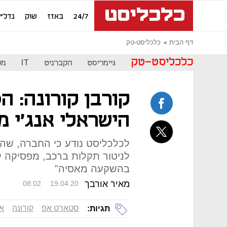
24/7
באזז
שוק
נדל"ן
דף הבית
כלכליסט-טק
כלכליסט-טק
גיימריסט
הקברניט
IT
מכ
קורבן קורונה: 
הישראלי אנג'י מ
לניטור תקלות ברכב, מפסיקה ל
בהשקעה מאסיה"
מאיר אורבך
08:02
19.04.20
סטארט אפ
קורונה
אנ
תגיות: