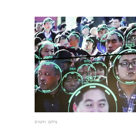
צילום: רויטרס