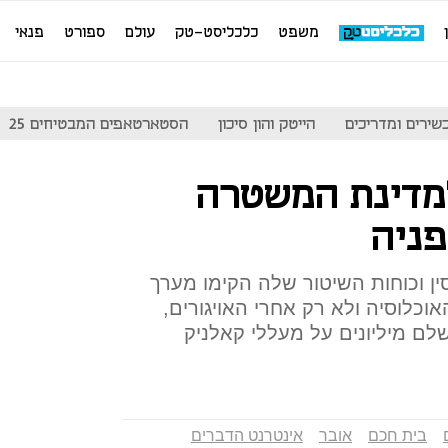
משפט
כלכליסט-טק
עולם
ספורט
פנאי
שירים ומדריכים
הייטק והון סיכון
הסטארטאפים המבטיחים 25
מדינת המשטרה
פניה
 וכוחות השיטור שלה הקימו מערך
אוכלוסיה ולא רק אחרי האויגורים,
לשלם מיליונים על מעללי קאלניק
בית חכם
אובר
אינטרנט הדברים