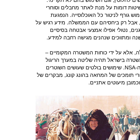
ם לחלוטין, וגם השימוש בהם לא תקדימי.
טות דומות על מנת לאתר מחבלים וסוחרי
וש גורף לניטור כל האוכלוסייה. הנפגעת
, אבל רק ביחסיהם עם הממשלה. מידע רגיש על
נים, נטולי אפילו אמצעי אבטחה בסיסיים
שנה ומתווכים שנהנים מגישה רחבה למידע.
, אלא על ידי כוחות המשטרה המקומיים –
שטרה בישראל תהיה שליטה במערך הריגול
הנרחב שמפעילים גופים כמו סוכנות ה-NSA. שימושים בולטים שעושים השוטרים
חרי תומכים של המחאה בהונג קונג, מבקרים של
כמובן מיעוטים אתניים.