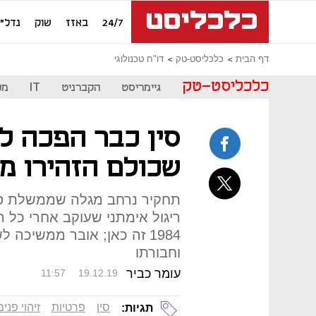
24/7
באזז
שוק
נדל"ן
דף הבית
כלכליסט-טק
דו"ח טכנולוגי
כלכליסט-טק
גיימריסט
הקברניט
IT
מכ
סין כבר הפכה ל
שכולם הזהירו מ
תחקיר נרחב מגלה שממשלת סין
ריגול אימתני שעוקב אחרי כל ה
1984 זה כאן; אובר ממשיכה 
וחבורתו
עומר כביר
11:57
19.12.19
סין
פרטיות
זיהוי פנים
תגיות: