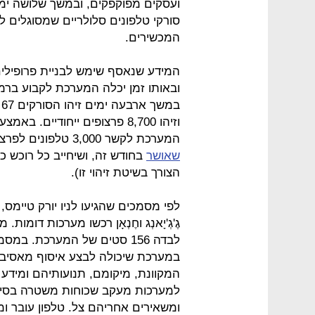
ועסקים מפוקפקים, ובמשך שלושה ימים
סורקי טלפונים סלולריים שמסוגלים ל
המכשירים.
המידע שנאסף שימש לבניית פרופילים 
ובאותו זמן יכלה המערכת לקבוע ברמ
וזיהו 8,700 פרצופים ייחודיים.
המערכת לקשר 3,000 טלפונים לפרצופים, ברמות משתנות של ודאות (אגב, חוק חדש
שאושר
בחודש זה, ושיחייב כל רוכש כ
הצורך בשיטת זיהוי זו).
גֶ'גְ'יָאנְג וחֶנְאָן רכשו מערכות דומות
לבדה 156 סטים של המערכת. ב
במערכת שיכולה לבצע איסוף מאסיבי
המקוונת, מיקומם, תנועותיהם ומידע
למערכות מעקב שכוחות משטרה בסין 
ומשאירים אחריהם צל. טלפון עובר ו