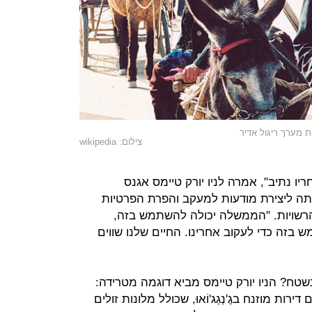
ת מערך ריגול אדיר
צילום: wikipedia
ו נתיב", אמרה לניו יורק טיימס אגנס
עילותה ליצירת מודעות למעקב והפרת הפרטיות
 הרשויות. "הממשלה יכולה להשתמש בזה,
 בזה כדי לעקוב אחרינו. החיים שלנו שווים
טח? הניו יורק טיימס מביא דוגמה מטרידה:
ות מוזנח בגֶ'נְגְג'וֹאוּ, שכולל מלונות זולים