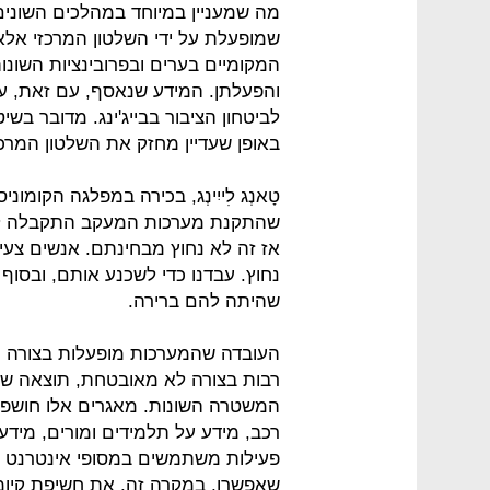
מה שמעניין במיוחד במהלכים השונים
שמופעלת על ידי השלטון המרכזי אלא
המקומיים בערים ובפרובינציות השונ
והפעלתן. המידע שנאסף, עם זאת, 
לביטחון הציבור בבייג'ינג. מדובר בש
באופן שעדיין מחזק את השלטון המרכז
טָאנְג לִייִינְג, בכירה במפלגה הקומונ
שהתקנת מערכות המעקב התקבלה לא
אז זה לא נחוץ מבחינתם. אנשים צעי
נחוץ. עבדנו כדי לשכנע אותם, ובסוף
שהיתה להם ברירה.
העובדה שהמערכות מופעלות בצורה 
רבות בצורה לא מאובטחת, תוצאה של
המשטרה השונות. מאגרים אלו חושפים
רכב, מידע על תלמידים ומורים, מידע 
פעילות משתמשים במסופי אינטרנט צי
שאפשרו, במקרה זה, את חשיפת קיומ