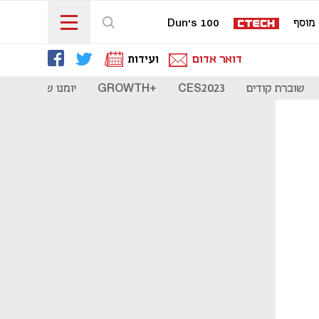
מוסף
Dun's 100
דואר אדום
ועידות
שוברת קודים
CES2023
+GROWTH
יומנו של סטארט