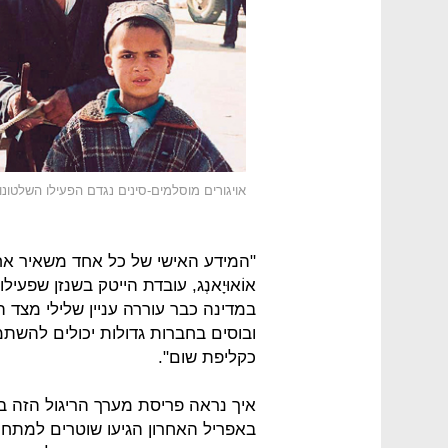
אויגורים מוסלמים-סינים נגדם הפעילו השלטונו
"המידע האישי של כל אחד משאיר אחרי
אוֹאוּיָאנְג, עובדת הייטק בשנזן שפ
במדינה כבר עוררה עניין שלילי מצד
ובוסים בחברות גדולות יכולים להשתמש
כקליפת שום".
איך נראה פריסת מערך הריגול הזה בש
באפריל האחרון הגיעו שוטרים למתחם דיר