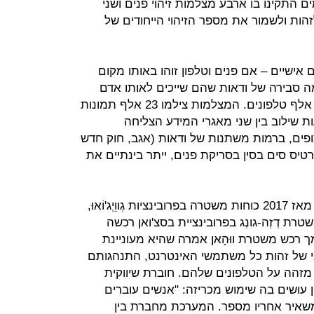
 התקינו בו ארבע מצלמות זיהוי פנים ושני
זהות ולשמור את מספר הזיהוי הייחודים של
אישיים – אם פנים וטלפון זוהו באותו מקום
ה סבירה של ודאות שהם שייכים לאותו אדם
במשך ארבעה ימים זיהו הסורקים 67 אלף טלפונים. המצלמות צילמו 23 אלף תמונות
 באמצעות שילוב בין שני מאגרי המידע הצליחה
רטיס סים בסין בסריקת פנים, ייתר בינתיים את
לפי מסמכים שהגיעו לניו יורק טיימס, מאז 2017 כוחות משטרה בפרובינציות גְווֵיְג'וֹאוּ,
. משטרת דְזְה-גונְג בפרובינציית בסצ'ואן רכשה
מסמך רכש משטרת ווּהָאן אמרה שהיא מעוניינת
 של זהות כל משתמשי האינטרנט, התנהגותם
 מזהה על הטלפונים שלהם. חוברת שיווקית
עושים בה שימוש מכריזה: "אנשים עוברים
משאיר אחריו מספר. המערכת מחברת בין