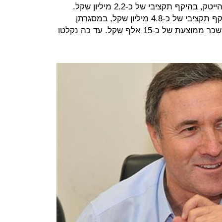
במקצה השני אושרו עשר בקשות בהיקף תקציבי של כ-4.8 מיליון שקל, במסגרתן
יקלטו כ-50 מתמחים חדשים, בעלות שכר ממוצעת של כ-15 אלף שקל. עד כה נקלטו