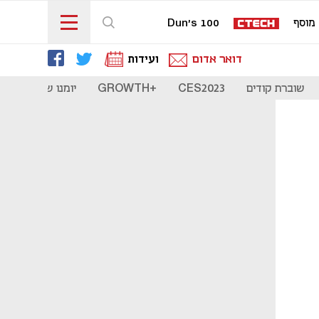
מוסף
Dun's 100
דואר אדום
ועידות
שוברת קודים
CES2023
+GROWTH
יומנו של סטארט