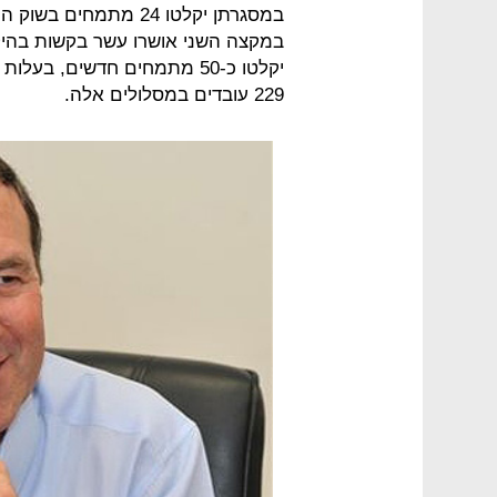
במסגרתן יקלטו 24 מתמחים בשוק ההייטק, בהיקף תקציבי של כ-2.2 מיליון שקל.
229 עובדים במסלולים אלה.