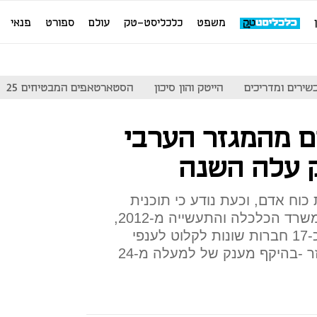
משפט
כלכליסט-טק
עולם
ספורט
פנאי
שירים ומדריכים
הייטק והון סיכון
הסטארטאפים המבטיחים 25
 מהמגזר הערבי
 עלה השנה
וח אדם, וכעת נודע כי תוכנית
שהפעילה הרשות להשקעות במשרד הכלכלה והתעשייה מ-2012,
תפסה השנה תאוצה, וסייעה לכ-17 חברות שונות לקלוט לענפי
ההייטק כ-229 מתמחים מהמגזר -בהיקף מענק של למעלה מ-24