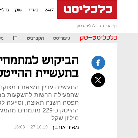
24/7
באזז
שוק
נדל"ן
דף הבית
כלכליסט-טק
כלכליסט-טק
גיימריסט
הקברניט
IT
מכ
הביקוש למתמחים
בתעשיית ההייטק
התעשייה עדיין נמצאת במצוקת כ
מיליון שקל
מאיר אורבך
16:03
27.10.19