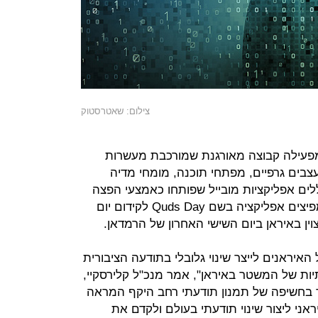
צילום: שאטרסטוק
מפעילה קבוצה מאורגנת שמורכבת מעשרות
עצבים גרפיים, מפתחי תוכנה, מומחי מדיה
ים אפליקציות מובייל שפותחו כאמצעי הפצה
נוספים. באתרים אחרים האיראנים מפיצים אפליקציה בשם Quds Day לקידום יום
ן באיראן ביום השישי האחרון של הרמדאן.
האיראנים לייצר שינוי גלובלי בתודעה הציבורית
 של המשטר באיראן", אמר מנכ"ל קלירסקיי,
בר בחשיפה של תמנון תודעתי רחב היקף המראה
אני ליצור שינוי תודעתי בעולם ולקדם את