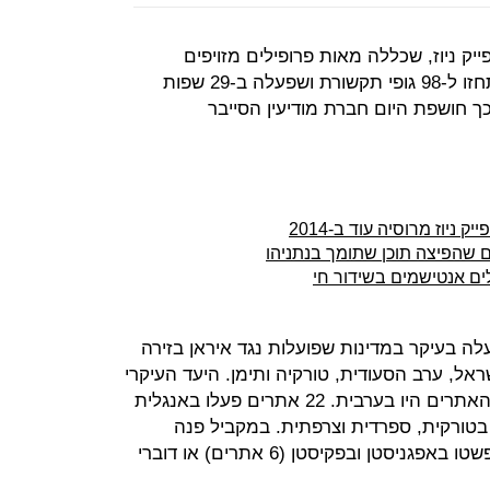
ק ניוז, שכללה מאות פרופילים מזויפים
ברשתות חברתיות ו-150 אתרים שהתחזו ל-98 גופי תקשורת ושפעלה ב-29 שפות
ם - כך חושפת היום חברת מודיעין הסייבר
ניוז מרוסיה עוד ב-2014
 שהפיצה תוכן שתומך בנתניהו
לים אנטישמים בשידור חי
ה בעיקר במדינות שפועלות נגד איראן בזירה
ראל, ערב הסעודית, טורקיה ותימן. היעד העיקרי
של הרשת היה העולם הערבי, ו-40 מהאתרים היו בערבית. 22 אתרים פעלו באנגלית
תרים בטורקית, ספרדית וצרפתית. במקביל פנה
הרשת לקהילות ממוקדות כמו דוברי פשטו באפגניסטן ובפקיסטן (6 אתרים) או דוברי