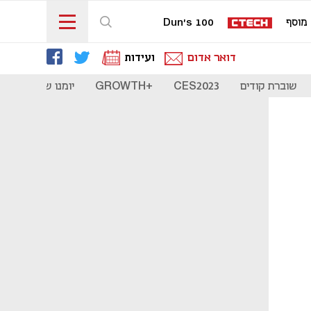
מוסף
Dun's 100
דואר אדום
ועידות
שוברת קודים
CES2023
+GROWTH
יומנו של סטארט