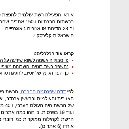
איראן הפעילה רשת עולמית להפצת פיי
וב-28 מדינות או אזורים גיאוגרפיי
הישראלית קלירסקיי.
קראו עוד בכלכליסט:
פייסבוק הואשמה לשווא שידעה על הפייק 
נחשפה רשת בוטים וחשבונות מזויפים
כך הפך הקונץ של יוטיוב לחגיגת טרו
לפי
דו"ח שפרסמה החברה
, הרשת פעל
האזורית והעולמית ובראשן ארה"ב, יש
ועוד 19 בפרסית. כן זוהו כמה א
אורדו (6 אתרים).