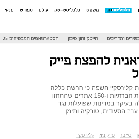
משפט
כלכליסט-טק
עולם
ספורט
פנאי
שירים ומדריכים
הייטק והון סיכון
הסטארטאפים המבטיחים 25
נית להפצת פייק
ל
ת קלירסקיי חשפה כי הרשת כללה
מאות פרופילים מזויפים ברשתות חברתיות ו-150 אתרים שהתחזו
עלה בעיקר במדינות שפועלות נגד
ערב הסעודית, טורקיה ותימן
ן
סייבר
פייק ניוז
קלירסקיי