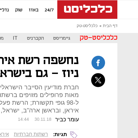
24/7
באזז
שוק
נדל"ן
דף הבית
כלכליסט-טק
כלכליסט-טק
גיימריסט
הקברניט
IT
מכ
נחשפה רשת אירא
ניוז - גם בישרא
חברת מודיעין הסייבר הישראלי
ל-98 גופי תקשורת; הרשת פ
איראן, ובראשן ארה"ב, ישראל, 
עומר כביר
14:44
30.11.18
רשתות חברתיות
אירא
תגיות: