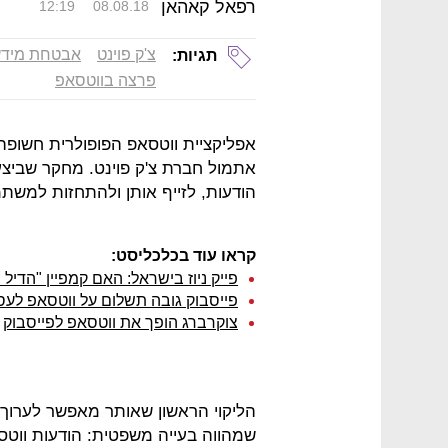
רפאל קאהאן
12:19
08.08.18
צ'ק פוינט
אבטחת מידע
תגיות:
פרצה בווטסאפ
אפליקציית ווטסאפ הפופולרית חשופ
אתמול חברת צ'ק פוינט. מחקר שביצע
הודעות, לזייף אותן ולהתחזות למשת
קראו עוד בכלכליסט:
פייק ניוז בישראל: האם קמפיין "הדיל 
פייסבוק גובה תשלום על ווטסאפ לעס
צוקרברג הופך את ווטסאפ לפייסבוק
הליקוי הראשון שאותר מאפשר לערוך
שמהווה בעייה משפטית: הודעות ווטס