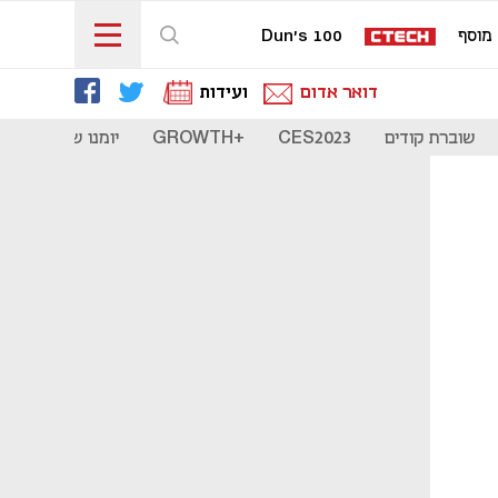
מוסף
Dun's 100
דואר אדום
ועידות
שוברת קודים
CES2023
+GROWTH
יומנו של סטארט