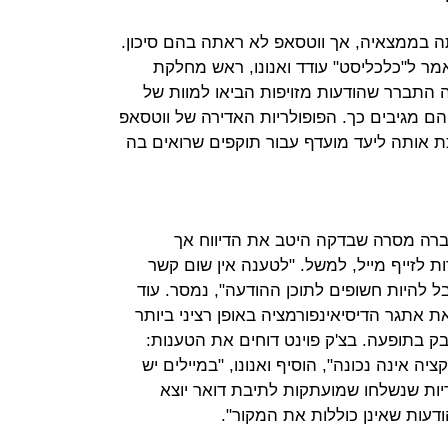
תה בממצאיה, אך ווטסאפ לא ראתה בהם סיכון.
מר ל"כלכליסט" עודד ואנונו, ראש מחלקת
 התברר שהודעות מזויפות הביאו למוות של
הם מגיבים כך. הפופולריות האדירה של ווטסאפ
 אותה ליעד מועדף עבור תוקפים שרואים בה
חברה מסרה שבדקה היטב את הדיווח אך
ת לזייף מייל, למשל. "לטענה אין שום קשר
להיות חשופים לתוכן ההודעה", נמסר. עוד
אתגר הדיסיאינפורמציה באופן רציני ביותר
ק בתופעה. בצ'ק פוינט דוחים את הטענות:
יה אינה נכונה", הוסיף ואנונו, "במיילים יש
ות שנשלחו שמועתקות לתיבת דואר יוצא
דעות שאינן כוללות את המקור".