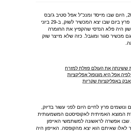
עידן המובייל לא החל ב-9 בינואר 2007, היום שבו מייסד ומנכ"ל אפל סטיב ג'ובס
חשף את האייפון הראשון. הוא גם לא פרץ ביום שבו יצא המכשיר לשוק, ב-29 ביוני
שון היה פלא הנדסי שהקפיץ את החומרה
ם מכשיר סגור ומוגבל. כזה שלא מייצר שוק
ה.
פיה אפל היא מונופול אפליקציות
בק באפליקציות שקריות
 ונושמים פרץ לחיים היום לפני עשור בדיוק,
דת המוצא האמיתית לאקוסיסטם המשמעותית
שבו אפשרה לראשונה למשתמשי האייפון
ר לאלו שאיתם הוא יצא מהקופסה. האייפון היה