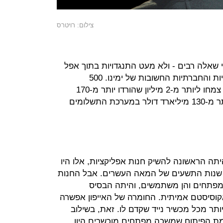
צילום: רויטרס
שאלה רבים - ולא מעט התנגדויות בתוך אפל
עצמה - הפך לאחת התופעות הכלכליות והחברתיות החשובות של ימינו. 500
האפליקציות היו בחנות בעת השקתה צמחו ליותר מ-2 מיליון שהורדו יותר מ-170
מיליארד פעמים וייצרו הכנסות של יותר מ-130 מיליארד דולר במערכת התשלומים
תה הראשונה להשיק חנות אפליקציות, אלו היו
 שנות התשעים של המאה העשרים. אבל החנות
פתחים והן משתמשים, והיתה הבסיס
 אקוסיסטם אמיתית. החומרה של האייפון אפשרה
ותר מכל מכשיר נייד שקדם לו. זאת, בשילוב
ת הפיתוח שמשכה מפתחים מוכשרים היוו