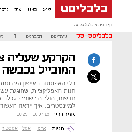
24/7
באזז
שוק
נדל"ן
דף הבית
כלכליסט-טק
כלכליסט-טק
גיימריסט
הקברניט
IT
מכ
הקרקע שעליה צ
המובייל נכבשה ב
בלי האפסטור האייפון היה סתם
חנות האפליקציות, שחוגגת עשר
חדשות, הולידה יישומי כלכלה 
למיינסטרים. איך ייראה העשו
עומר כביר
10:25
10.07.18
אייפון
אפל
אפסטור
תגיות: