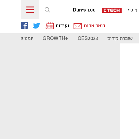
מוסף
Dun's 100
דואר אדום
ועידות
שוברת קודים
CES2023
+GROWTH
יומנו של סטארט