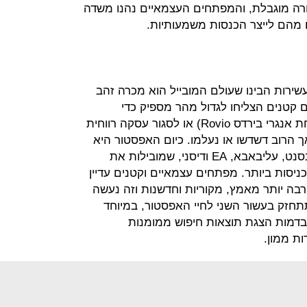
ורה מוגבלת, והמפתחים העצמאיים נהנו משדה
 מהם לייצר הכנסות משמעותיות.
שירות הבינו שעולם המובייל הוא מכרה זהב
 קטנים הצליחו לגדול מהר מספיק כדי
להצטרף לשורות הגדולים (כמו מפתחת אנגרי בירדס Rovio) או לסגור עסקה רווחית
אך הרוב דשדשו או נעלמו. כיום האפסטור היא
משחק לענקיות כמו גוגל, פייסבוק, טנסנט, עליבאבא, EA ודיסני, שמובילות את
ניסות ביותר. מפתחים עצמאיים וקטנים עדיין
רבה יותר מאמץ, מקוריות וחדשנות וזה נעשה
תחזק בעשור השני לחיי האפסטור, במיוחד
דמות הצגת תוצאות חיפוש ממומנות
ת ממון.