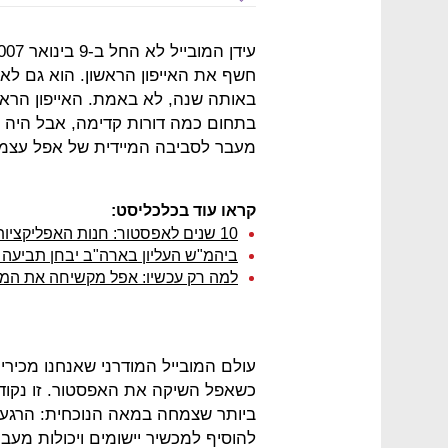
באותה שנה, לא באמת. האייפון הרא
בתחום כמה דורות קדימה, אבל היה ג
מעבר לסביבה המיידית של אפל עצמ
קראו עוד בכלכליסט:
10 שנים לאפסטור: חנות האפליקציות ששינתה את העולם פוזלת למזרח
ביהמ"ש העליון בארה"ב יבחן תביעה ל
למה רק עכשיו: אפל מקשיחה את המא
עולם המובייל המודרני שאנחנו מכירים
כשאפל השיקה את האפסטור. זו נקו
ביותר שצמחה במאה הנוכחית: הרגע 
להוסיף למכשיר יישומים ויכולות מעב