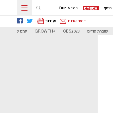
מוסף
Dun's 100
דואר אדום
ועידות
שוברת קודים
CES2023
+GROWTH
יומנו של סטארט