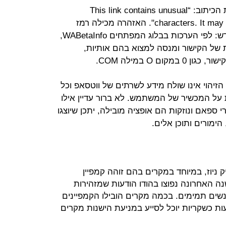
האזהרה שתופיע על הקישור תכיל את הכיתוב: “This link contains unusual
characters. It may be trying to appear as another site". האזהרה מכילה רמז
לשיטת העבודה של מנגנון הסינון החדש: לפי הערכות בבלוג המפתחים WABetaInfo,
של הקישור ומנסה למצוא בהם אותיות,
ם O במילה COM.
ח של WABetaInfo, מנגנון הזיהוי אינו שולח מידע לשרתים של ווטסאפ וכל
 על המכשיר של המשתמש. לא ברור עדיין אילו
רי ספאם ונוזקות הם אופציה מובילה, יתכן שיוצגו
הימורים ותוכן אלים.
 ניוז, במיוחד במקרים בהם זוהה קמפיין
ה האחרונה נפוצו בהודו הודעות שמזהירות
נשים תמימים. בכמה מקרים הובילו הקמפיינים
עות כשקריות יוכל לסייע במניעת הישנות מקרים