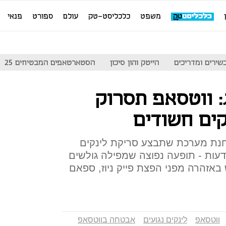
משפט
כלכליסט-טק
עולם
ספורט
פנאי
שירים ומדריכים
הייטק והון סיכון
הסטארטאפים המבטיחים 25
: ווטסאפ תסרוק
קים חשודים
וחנת מערכת שתבצע סריקת לינקים
דעות - תופעה נפוצה שמפילה גולשים
 באזהרה מפני הפצת פייק ניוז, ספאם
ווטסאפ
לינקים נגועים
אבטחה בווטסאפ