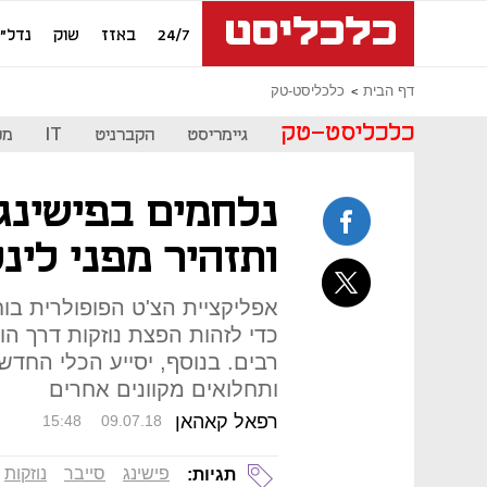
24/7
באזז
שוק
נדל"ן
דף הבית
כלכליסט-טק
כלכליסט-טק
גיימריסט
הקברניט
IT
מכ
נלחמים בפישינג
ותזהיר מפני לינ
אפליקציית הצ'ט הפופולרית ב
כדי לזהות הפצת נוזקות דרך הו
רבים. בנוסף, יסייע הכלי החדש
ותחלואים מקוונים אחרים
רפאל קאהאן
15:48
09.07.18
פישינג
סייבר
נוזקות
תגיות: