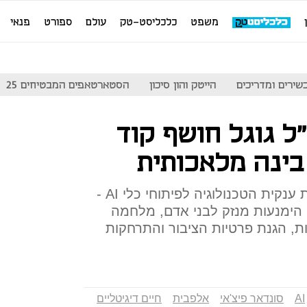
משפט
כלכליסט-טק
עולם
ספורט
פנאי
שירים ומדריכים
הייטק והון סיכון
הסטארטאפים המבטיחים 25
ל גוגל חושף קוד
בינה מלאכותית
סונדאר פיצ'אי הציג את עקרונות ענקית הטכנולוגיה לפיתוחי כלי AI -
 הימנעות מנזק לבני אדם, מלחמה
ות, הגנת פרטיות הציבור והתרחקות
AI
סונדאר פיצ'אי
אלפבית
חיים דיגיטליים