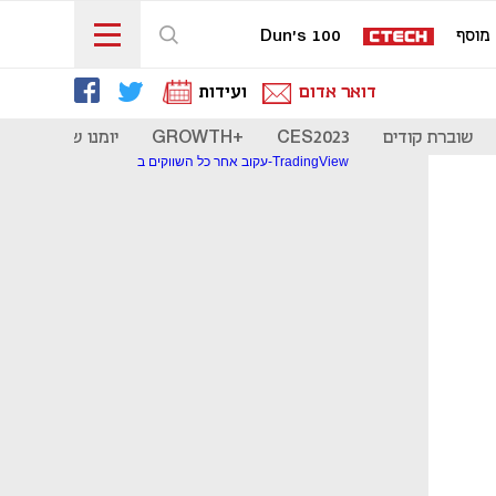
מוסף
Dun's 100
דואר אדום
ועידות
שוברת קודים
CES2023
+GROWTH
יומנו של סטארט
עקוב אחר כל השווקים ב-TradingView