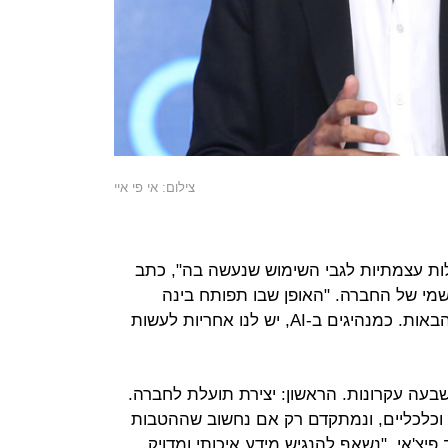
צילום: אי פי איי
ות עצמתיות לגבי השימוש שנעשה בה", כתב
י של החברה. "האופן שבו תפותח בינה
מלאכותית ישפיע על החברה בשנים הבאות. כמנהיגים ב-AI, יש לנו אחריות לעשות
ל ל-AI מבוסס על שבעה עקרונות. הראשון: יצירת תועלת לחברה.
 וכלכליים, ונמתקדם רק אם נחשוב שההטבות
פיצ'אי. "נשאף להנגיש מידע איכותי ומדויק