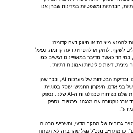
ות תרבותיות, חברתיות ומשפטיות במדינות שבהן אנו
שני קובע שמערכות AI צריכות להמנע מיצירת או חיזוק דעה קדומה:
לים לשקף, לחזק או להפחית דעה קדומה. נפעל
במיוחד כאשר מדיבר במאפיינים רגישים כמו
 מינית, דעות פוליטיות ואמונות דתיות".
העקרון השלישי והרביעי עוסקים בתכנון ובדיקת הבטיחות של מערכות AI, ובכך שהן
של בני אדם. העקרון החמישי עוסק בסוגיית
הפרטיות. "נשלב את עקרונות הפרטיות שלנו בפיתוח טכנולוגיות ה-AI שלנו. נספק
 ארכיטקטורה עם מנגנוני פרטיות ונספק
ידע".
ים גבוהים של מחקר מדעי, והשביעי מבטיח
ם". כן מתחייב מנכ"ל גוגל שהחברה לא תפתח