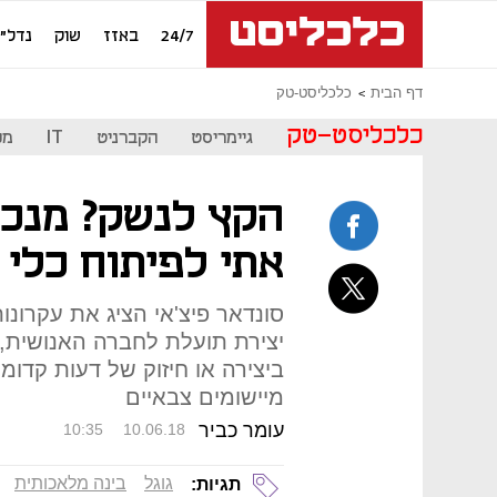
24/7
באזז
שוק
נדל"ן
דף הבית
כלכליסט-טק
כלכליסט-טק
גיימריסט
הקברניט
IT
מכ
הקץ לנשק? מנכ"
אתי לפיתוח כלי 
יצירת תועלת לחברה האנושית,
ביצירה או חיזוק של דעות קדומ
מיישומים צבאיים
עומר כביר
10:35
10.06.18
גוגל
בינה מלאכותית
תגיות: