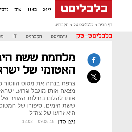
24/7
באזז
שוק
נדל"ן
דף הבית
כלכליסט-טק
הקברניט
כלכליסט-טק
גיימריסט
הקברניט
IT
מכ
מלחמת ששת הימ
האטומי של ישרא
צרפת בנתה את מטוס הווטור כמ
מצאה אותו מוגבל וגרוע. ישראל
אותו להלום בחילות האוויר של 
ששת הימים. סיפורו של המטוס
היא זרועו של צה"ל
ניצן סדן
12:02
09.06.18