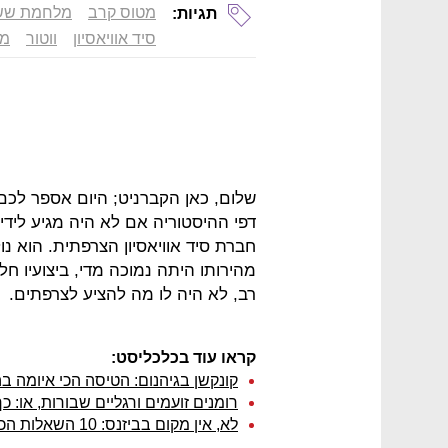
מטוס קרב
מלחמת שש
תגיות:
סיד אוויאסיון
ווטור
מפ
שלום, כאן הקברניט; היום אספר לכם
חברת סיד אוויאסיון הצרפתית. הוא נ
מהירותו היתה נמוכה מדי, ביצועיו חלז
רב, לא היה לו מה להציע לצרפתים.
קראו עוד בכלכליסט:
קונקשן בגיהנום: הטיסה הכי איומה ב
רומנים זועמים ורגליים שבורות, או: כ
לא, אין מקום בביזנס: 10 השאלות הכי מעצבנות שישראלים שואלים דיילות