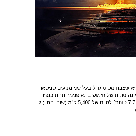
יא עיצבה מטוס גדול בעל שני מנועים שנישאו
נה טונות של חימוש בתא פנימי ותחת כנפיו
(זה המון. לשם השוואה, ה-F16 נושא 7.7 טונות) לטווח של 5,400 ק"מ (שוב, המון; ל-