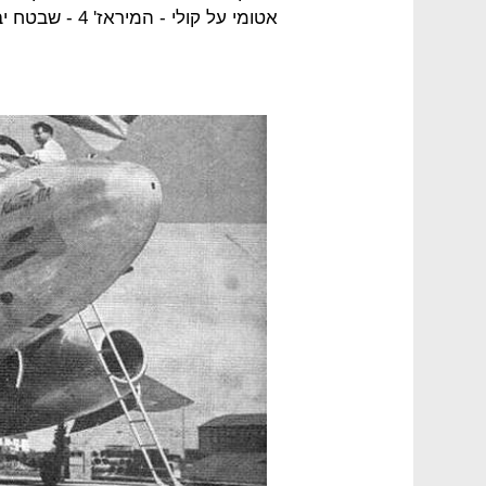
אטומי על קולי - המיראז' 4 - שבטח יבעט את הווטור למגרש הגרוטאות בבוא היום.