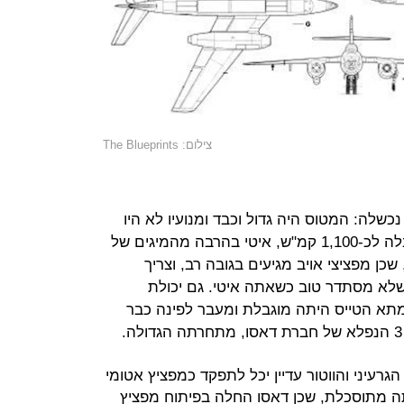
צילום: The Blueprints
 נכשלה: המטוס היה גדול וכבד ומנועיו לא היו
חזקים דיים, כך שמהירות טיסתו הוגבלה לכ-1,100 קמ"ש, איטי בהרבה מהמיגים של
שכן מפציצי אויב מגיעים בגובה רב, וצריך
לא מסתדר טוב כשאתה איטי. גם יכולת
תא הטייס היתה מוגבלת ומעבר לפינה כבר
עיני והווטור עדיין יכל לתפקד כמפציץ אטומי
היתה מתוסכלת, שכן דאסו החלה בפיתוח מפציץ