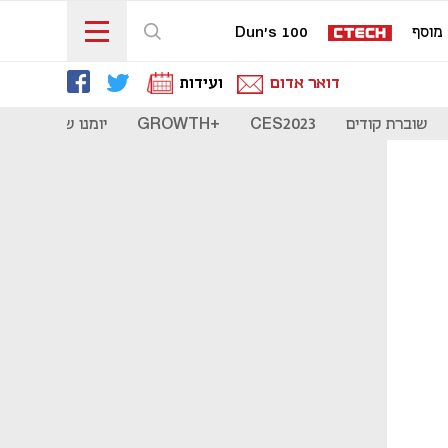
מוסף
Dun's 100
דואר אדום
ועידות
שוברת קודים
CES2023
+GROWTH
יומנו של סטארט