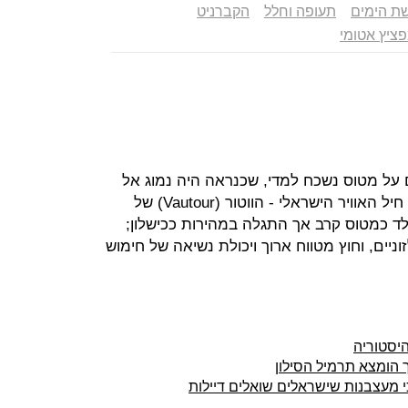
ת הימים
תעופה וחלל
הקברניט
ציץ אטומי
 על מטוס נשכח למדי, שכנראה היה נמוג אל
דפי ההיסטוריה אם לא היה מגיע לידי חיל האוויר הישראלי - הווטור (Vautour) של
ולד כמטוס קרב אך התגלה במהירות ככישלון;
וניים, וחוץ מטווח ארוך ויכולת נשיאה של חימוש
היסטוריה
ך הומצא תרמיל הסילון