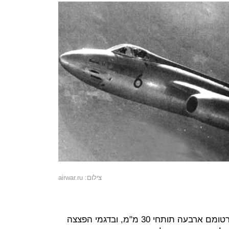
צילום: airwar.ru
הווטור עוצב בדגמי קרב ותקיפה שבחרטומם ארבעה תותחי 30 מ"מ, ובדגמי הפצצה