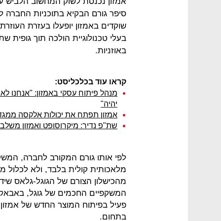
אמזון נכנסת לשוק המחשוב הלביש ע
סיפר גורם הבקיא בתוכניות החברה ל"
שוקדים באמזון יופעלו בעזרת העוזרת 
בעלי טכנולוגיית הולכה תוך גופית ש
באוזניות.
קראו עוד בכלכליסט:
מנהל פיתוח עסקי באמזון: "אנחנו לא
יהיה"
אמזון תפתח את יכולות אלקסה ממגד
שת"פ נדיר: מיקרוסופט ואמזון משלבו
לפי אותו גורם המקורב לחברה, המשק
מלאכותית קולית בלבד, ולא לכלול מסך
מהכישלון הצורם של הגוגל-גלאס שי
המשקפיים החכמים של גוגל, באבאק 
פעיל בפיתוח המוצר החדש של אמזון 
בתחום.