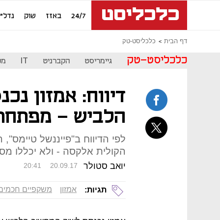
24/7
באזז
שוק
נדל"ן
דף הבית
כלכליסט-טק
כלכליסט-טק
גיימריסט
הקברניט
IT
מכ
דיווח: אמזון נכ
הלביש - מפתחת
לפי הדיווח ב"פייננשל טיימס",
הקולית אלקסה - ולא יכללו מסך 
יואב סטולר
20:41
20.09.17
אמזון
משקפיים חכמים
תגיות: