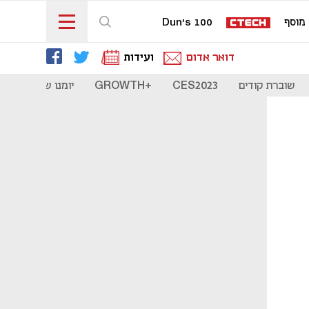
מוסף
Dun's 100
דואר אדום
ועידות
שוברת קודים
CES2023
+GROWTH
יומנו של סטארט