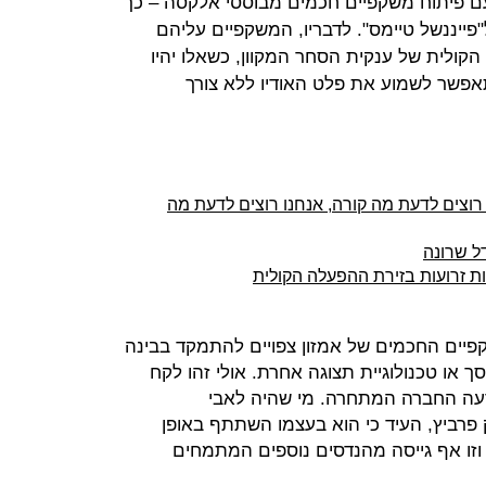
ם פיתוח משקפיים חכמים מבוססי אלקסה – כך
פייננשל טיימס". לדבריו, המשקפיים עליהם
הקולית של ענקית הסחר המקוון, כשאלו יהיו
תאפשר לשמוע את פלט האודיו ללא צורך
 רוצים לדעת מה קורה, אנחנו רוצים לדעת מה
ל שרונה
ת זרועות בזירת ההפעלה הקולית
פיים החכמים של אמזון צפויים להתמקד בבינה
 או טכנולוגיית תצוגה אחרת. אולי זהו לקח
דעה החברה המתחרה. מי שהיה לאבי
פרביץ, העיד כי הוא בעצמו השתתף באופן
וזו אף גייסה מהנדסים נוספים המתמחים