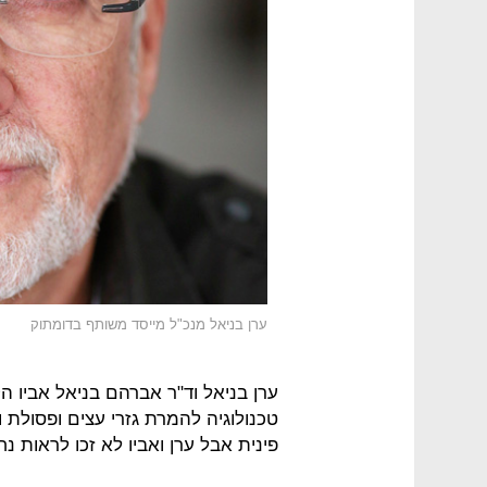
ערן בניאל מנכ"ל מייסד משותף בדומתוק
פינית אבל ערן ואביו לא זכו לראות 