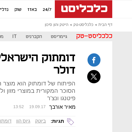
24/7
באזז
שוק
נדל"ן
דף הבית
כלכליסט-טק
הייטק והון סיכון
כלכליסט-טק
גיימריסט
הקברניט
IT
מכ
דולר
הסוכר המקורית במוצרי מזון ולל
פיטנגו ונצ'ר
מאיר אורבך
13:52
19.09.17
ביוטק
גיוס הון
דומתו
תגיות: