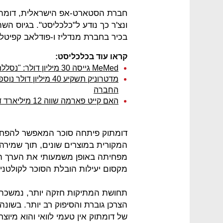
ונצ'ר כך נודע ל"כלכליסט". בגיוס השת
בכיר בחברת מנדליז ו-פודלאב קפיטל. ל
קראו עוד בכלכליסט:
MeMed גייסה 30 מיליון דולר: "נסללת הדרך להתפתחויות ושת"פ"
מדטרוניק תשקיע 40 מ
החברה
האם קייט פארמה שווה 12 מיליארד דולר?
המקורית במוצרים שונים, תוך שמירה 
מפחיתה באופן משמעותי את הערך הקלו
מקסום יעילות הובלת הסוכר לקולטנ
תחושת המתיקות חזקה יותר, נמשכת ל
הצרכן גוברת והסיפוק רב יותר. בשונ
של דומתוק אין טעמי לוואי והוא מיוצ