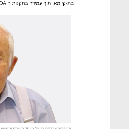
בת-קיימא, תוך עמידה בתקנות ה FDA והאיחוד האירופי למוצרי מזון.
פרופסור אברהם בניאל מייסד משותף וממציא 