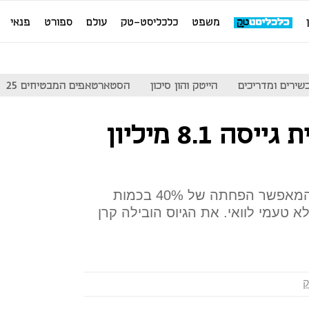
משפט
כלכליסט-טק
עולם
ספורט
פנאי
שירים ומדריכים
הייטק והון סיכון
הסטארטאפים המבטיחים 25
דומתוק הישראלית גייסה 8.1 מיליון
הפיתוח של דומתוק הוא מוצר המאפשר הפחתה של 40% בכמות
א טעמי לוואי. את הגיוס הובילה קרן
ק