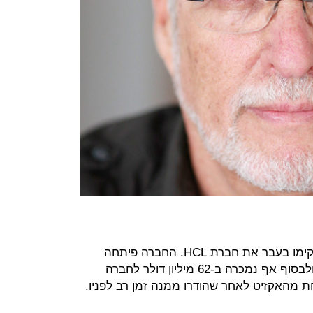
ערן בניאל וד"ר אברהם בניאל אביו הקימו בעבר את חברת HCL. החברה פיתחה
טכנולוגיה להמרת גזרי עצים ופסולת ולבסוף אף נמכרה ב-62 מיליון דולר לחברה
נחת מהאקזיט לאחר שהודרו ממנה זמן רב לפניו.