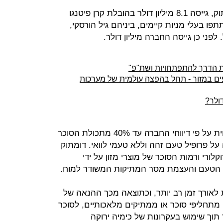
חברת הסטארט-אפ הישראלית, דומתוק, גייסה 8.1 מיליון דולר בהובלת קרן פיטנגו
תפו בעלי מניות קיימים, ביניהם גיל הורסקי,
פני כן גייסה החברה מיליון דולר.
יליון דולר נוספים במזור - תחל בהפצה עולמית של מערכות
דומתוק פיתחה סוכר המאפשר להפחית על פי דיווחי החברה עד 40% מתכולת הסוכר
על פרופיל טעם זהה וללא טעמי לוואי. דומתוק
רי ורמות הסוכר של מוצרי מזון על ידי
י הטעם והעצמת מסר המתיקות המשודר למוח.
אורך זמן רב יותר, וכתוצאה מכך ההנאה של
ה מתחליפי סוכר או ממתיקים מלאכותיים, לסוכר
ר תוך שימוש בעקרונות של כימיה ירוקה