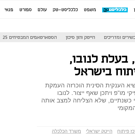
משפט
כלכליסט-טק
עולם
ספורט
פנאי
שירים ומדריכים
הייטק והון סיכון
הסטארטאפים המבטיחים 25
נית, בעלת לנובו,
תוח בישראל
יא הענקית הסינית הוכרזה העמקת
י מו"פ ויתכן שאף ייצור. לנובו
י כשנתיים, שלא הצליחה למצב אותה
מקומי
ז פיתוח
הייטק ישראלי
משרד הכלכלה