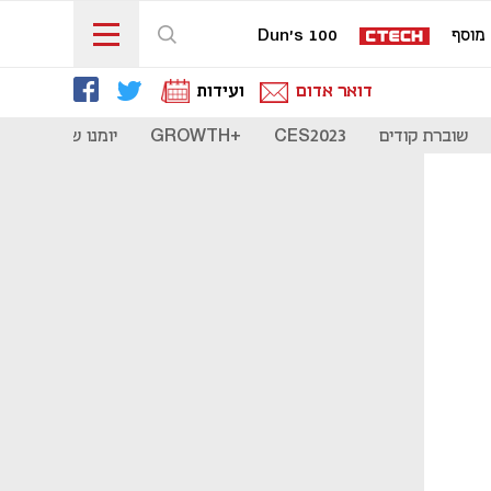
מוסף
Dun's 100
דואר אדום
ועידות
שוברת קודים
CES2023
+GROWTH
יומנו של סטארט