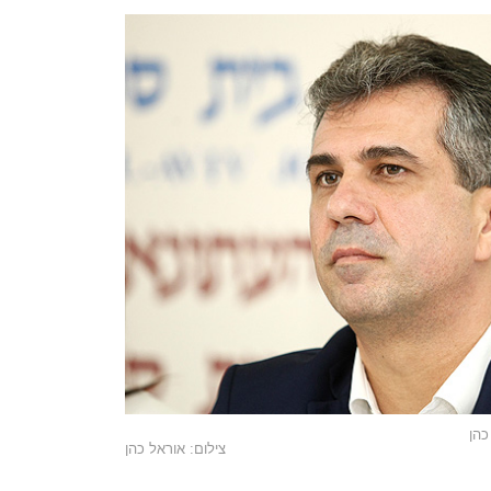
כהן
צילום: אוראל כהן