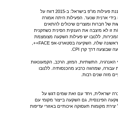
שלנובו מתכננת פעילות מו"פ בישראל: ב-2015 דווח על
ידי ארנית שנער. הפעילות היתה אמורה
ות של חברות ומוצרים שיכולים להתאים
לות זו לא מיצבה את הענקית הסינית כשחקנית
מכירות, ללנובו יש פעילות השקעה מצומצמת
בארץ: לנובו קפיטל, קרן ההשקעות הראשונה שלה, השקיעה בסטארט-אפ FACE++,
בוצעה דרך קרן CPI.
האנרגיה, התשתיות, המזון, הרכב, הקמעונאות
ת עבורה, שמהווה כרבע מהכנסותיה. ללנובו
יים מזה שנים רבות.
ה ישראלית, ויחד עם זאת שמים דגש על
קעה הפיננסית, גם השקעה בייצור מקומי עם
צירת מקומות תעסוקה איכותיים באזורי עדיפות