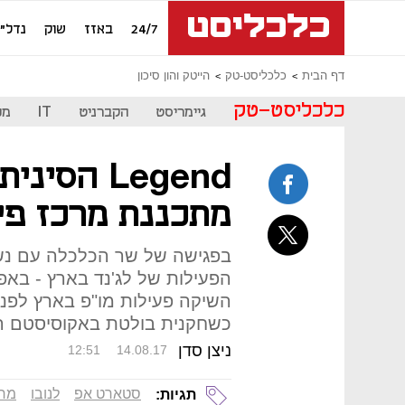
24/7
באזז
שוק
נדל"ן
דף הבית
כלכליסט-טק
הייטק והון סיכון
כלכליסט-טק
גיימריסט
הקברניט
IT
מכ
Legend הסי
מתכננת מרכז פי
בפגישה של שר הכלכלה עם נש
הפעילות של לג'נד בארץ - באפיק
השיקה פעילות מו"פ בארץ לפנ
כשחקנית בולטת באקוסיסטם ה
ניצן סדן
12:51
14.08.17
סטארט אפ
לנובו
מרכ
תגיות: