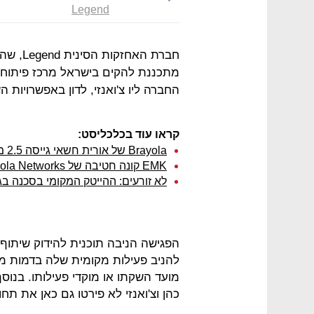
Legend
חברת הא
מתכננת להקים בישראל מרכז פיתוח. 
החברה ליו צ'ואנזי, לדון באפשרויות 
קראו עוד בכלכליסט:
Brayola של אורית חשאי גייסה 2.5 מיליון דולר ממייסדי Gett
EMK קונה חטיבה של Hola Networks בכ-200 מיליון דולר
לא זורעים: ההייטק המקומי בסכנה ב
הפגישה הניבה תוכנית להידוק שיתוף
להניב פעילות מקומית שלה בדמות מר
מועד השקתו או מוקדי פעילותו. בנוסף
כהן וצ'ואנזי לא פירטו גם כאן את תחו