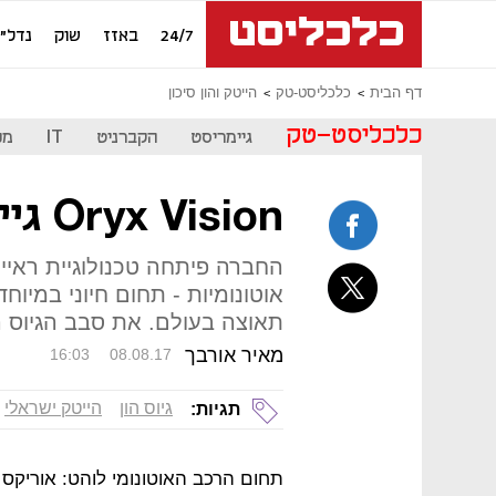
24/7
באזז
שוק
נדל"ן
דף הבית
כלכליסט-טק
הייטק והון סיכון
כלכליסט-טק
גיימריסט
הקברניט
IT
מכ
Oryx Vision גייסה 50 מיליון דולר
החברה פיתחה טכנולוגיית ראיית
אוטונומיות - תחום חיוני במיו
תאוצה בעולם. את סבב הגיוס הובי
מאיר אורבך
16:03
08.08.17
גיוס הון
הייטק ישראלי
תגיות: