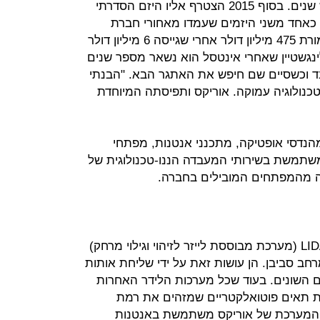
העומדת מאחורי המערכת במשך שש שנים. בסוף 2015 הצטרף אליו היזם הסדרתי
וכר כאחד משני היזמים שעמדו מאחורי חברת
אינטוסל שנמכרה לסיסקו ב-2013 תמורת 475 מיליון דולר אחרי שגייסה 6 מיליון דולר
נגשטיין שאחרי אינטסל הוא נשאר מספר שנים
ובד וכשסיים שם חיפש את האתגר הבא. "הבנתי
כנולוגיה עמוקה. אוריקס ותפיסתה המיוחדת
הנדסי אופטיקה, מתכנני אנטנות, מפתחי
 משתמשת בשירותי המעבדה הננו-טכנולוגית של
מה מהמפתחים המובילים בחברה.
כלי רכב אוטונומיים משתמשים ב-LIDAR (מערכת מבוססת לייזר לזיהוי וגילוי מרחק)
חב סביבן. הן עושות זאת על ידי שליחת אותות
ים השונים. בעוד שכל מערכות הלידר האחרות
ת תאים פוטואלקטריים שמזהים את רמת
), המערכת של אוריקס משתמשת באנטנות