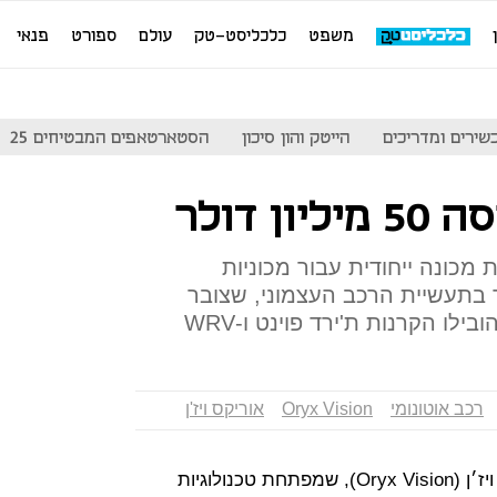
משפט
כלכליסט-טק
עולם
ספורט
פנאי
שירים ומדריכים
הייטק והון סיכון
הסטארטאפים המבטיחים 25
 מכונה ייחודית עבור מכוניות
חד בתעשיית הרכב העצמוני, שצובר
לו הקרנות ת'ירד פוינט ו-WRV
רכב אוטונומי
Oryx Vision
אוריקס ויז'ן
תחום הרכב האוטונומי לוהט: אוריקס ויז׳ן (Oryx Vision), שמפתחת טכנולוגיות