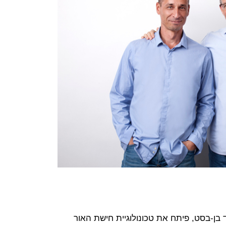
וקמה ב-2009 על ידי דוד בן-בסט, פיתח את טכונולוגיית חישת האור