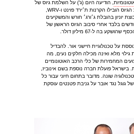
וטונומיות
, הודיעה היום (ג') על השלמת גיוס של
50 מיליון דולר במסגרת סבב שני. את הגיוס הובילו הקרנות ת׳ירד פוינט ו-WRV,
ת יוניון בהובלת ג׳ורג׳ חורש והמשקיעים
מים, בסמר, מניב וטראקס. 15 חודשים בלבד אחרי סיבוב הגיוס הראשון של
ע בה ל-67 מיליון דולר.
פתחת מערכת LiDAR שמבוססת על טכנולוגיית חיישני אור. להבדיל
ילוי מלא ואינה מכילה חלקים נעים, מה
עים המחמירות של כלי הרכב האוטונומיים
 בישראל פועלת חברה נוספת בשם אינוביז,
ולוגיה שונה. מדובר בתחום חיוני עבור כל
ל גוגל נגד אובר על גניבת פטנטים עוסקת