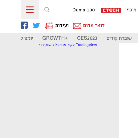
מוסף
Dun's 100
דואר אדום
ועידות
שוברת קודים
CES2023
+GROWTH
יומנו של סטארט
עקוב אחר כל השווקים ב-TradingView