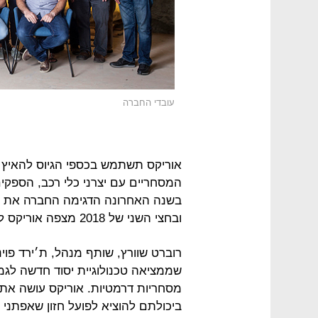
עובדי החברה
אוריקס תשתמש בכספי הגיוס להאיץ 
המסחריים עם יצרני כלי רכב, הספקים 
בשנה האחרונה הדגימה החברה את היכ
ובחצי השני של 2018 מצפה אוריקס למסור מערכות חיישנים לבדיקה על גבי כלי רכב.
רוברט שוורץ, שותף מנהל, ת׳ירד פוינ
שממציאה טכנולוגיית יסוד חדשה לגמ
מסחריות דרמטיות. אוריקס עושה את ש
ביכולתם להוציא לפועל חזון שאפתני