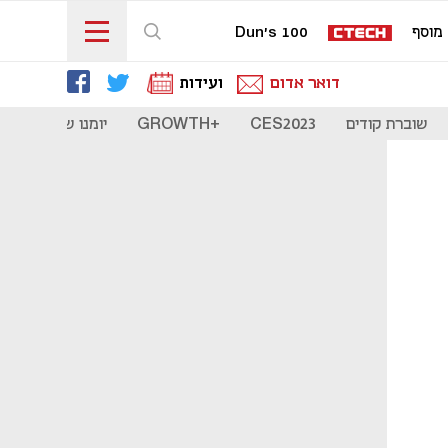
מוסף
Dun's 100
דואר אדום
ועידות
שוברת קודים
CES2023
+GROWTH
יומנו של סטארט