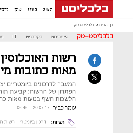
24/7
באזז
שוק
נדל"ן
דף הבית
כלכליסט-טק
כלכליסט-טק
גיימריסט
הקברניט
IT
מכ
רשות האוכלוסין
מאות כתובות מיי
המעבר לדרכונים ביומטריים יצר
הפתרון של הרשות: קביעת תור
הלשכות חשף בטעות מאות כתובו
עומר כביר
06:46
20.07.17
דרכון ביומטרי
רשות הא
תגיות: