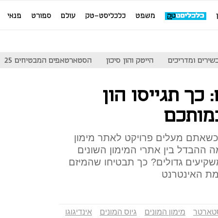
משפט
כלכליסט-טק
עולם
ספורט
פנאי
שירים ומדריכים
הייטק והון סיכון
הסטארטאפים המבטיחים 25
 כך תגייסו הון
מותכם
שאתם מעלים פרויקט לאתר מימון
ה ההבדל בין אתרי המימון השונים
שקיעים גדולים? כך תבטיחו שהמיזם
מת האינטרנט
טארטר
מימון המונים
גיוס המונים
אינדיגוגו