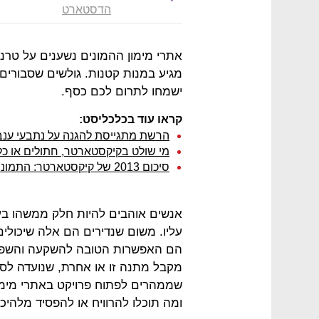
הדסטארט
אתרי מימון ההמונים נשענים על טרנד
מגיע במנות קטנות. גולשים שסבורים
ישמחו לתרום לכם כסף.
קראו עוד בכלכליסט:
הרשת מתגייסת להגנה על נתבעי ענב 
מי שולט בקיקסטארטר, חתולים או כ
סיכום 2013 של קיקסטארטר: התמונה אופטימית. והמציאות?
אנשים אוהבים להיות חלק ממשהו בעל
עליו. משום שנדירים הם אלה שיכולים
הם האפשרות הטובה להשקעה והשפעה
מקבל מתנה זו או אחרת, שנועדה לסגו
שממהרים לפתוח פרויקט באתרי מימון
ומה תוכלו להרוויח או להפסיד מלהיכנ