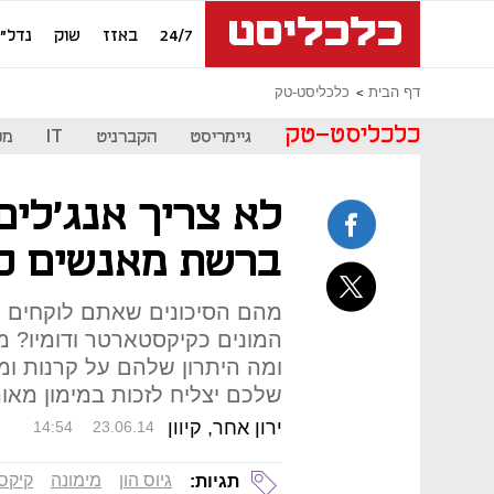
24/7
באזז
שוק
נדל"ן
דף הבית
כלכליסט-טק
כלכליסט-טק
גיימריסט
הקברניט
IT
מכ
לא צריך אנג'לים:
ברשת מאנשים כ
מהם הסיכונים שאתם לוקחים כ
המונים כקיקסטארטר ודומיו? מ
ומה היתרון שלהם על קרנות ומ
שלכם יצליח לזכות במימון מאו
ירון אחר, קיוון
14:54
23.06.14
גיוס הון
מימונה
קיקס
תגיות: