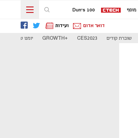
מוסף
Dun's 100
דואר אדום
ועידות
שוברת קודים
CES2023
+GROWTH
יומנו של סטארט