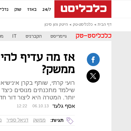
24/7
באזז
שוק
נדל"ן
דף הבית
כלכליסט-טק
הייטק והון סיכון
כלכליסט-טק
גיימריסט
הקברניט
IT
מכ
אז מה עדיף להי
ממשק?
רועי קרתי, שותף בקרן אינישיא
שילמד מתכנתים מנוסים כיצד 
יותר. המטרה היא ליצור דור חדש
אסף גלעד
12:22
06.10.13
ממשק
דניאל ספיר
מ
תגיות: