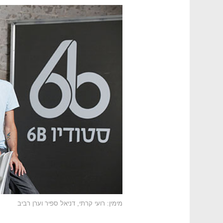
מימין: רועי קרתי, דניאל ספיר וערן רביב