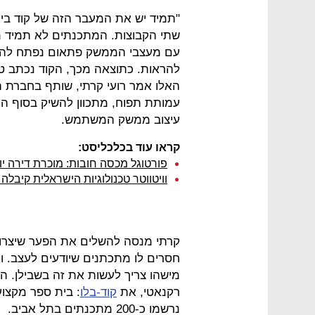
"תמיד יש את המעבר הזה של קוד בין 
שתי הקבוצות. המתכנתים לא תמיד מ
עם מעצבי הממשק פתאום נפתח להם ה
להראות. כתוצאה מכך, הקוד נכתב טו
האלו אמר רועי קרתי, שותף בחברת ה
עמותת תפוח, מתכוון להשיק בסוף ה
עיצוב ממשק המשתמש.
קראו עוד בכלכליסט:
פורטוגל מכסה חובות: מוכרת דירה יוק
וויטווטר טכנולוגיות הישראלית קיבלה
קרתי מנסה להשלים את הפער שיצרו ה
חסרים לו מתכתנים שיודעים לעצב. ו
מישהו צריך לעשות את זה בשבילן. הו
רקנאטי, את
קוד-בלו
נרשמו כ-200 מתכנתים בתל אביב.