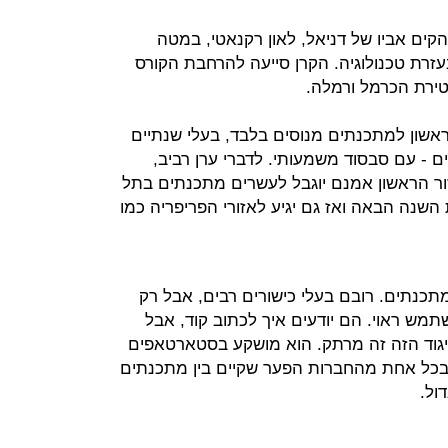
ים אביו של דניאל, לאון רקנאטי, במטה
רת טכנולוגיה. הקרן סייעה להרחבת הקורס
 טירת הכרמל ורמלה.
בסטודיו 6b, בשלב הראשון למתכנתים מנוסים בלבד, בעלי שנתיים
ים - עם סבסוד משמעותי. לדברי ערן רביב,
ר הראשון אמנם יוגבל לעשרים מתכנתים בתל
 השנה הבאה ואז גם יגיע לאזורי הפריפריה כמו
עסקים מעל ל- 200 אלף מתכנתים. רובם בעלי כישורים רבים, אבל רק
מש ראוי. הם יודעים איך לכתוב קוד, אבל
יגוד הזה זה מרתק. הוא מושקע בסטארטאפים
ין ו- Wibbitz, ומודה כי בכל אחת מהחברות הפער שקיים בין מתכנתים
ול.