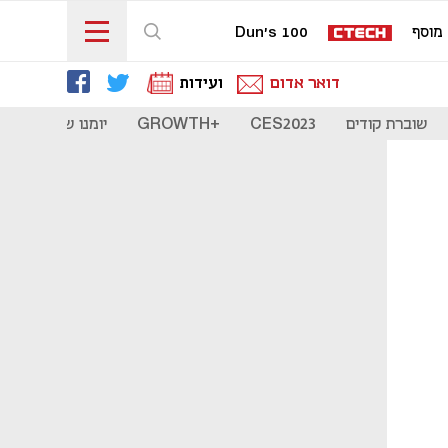
מוסף
Dun's 100
דואר אדום
ועידות
שוברת קודים
CES2023
+GROWTH
יומנו של סטארט