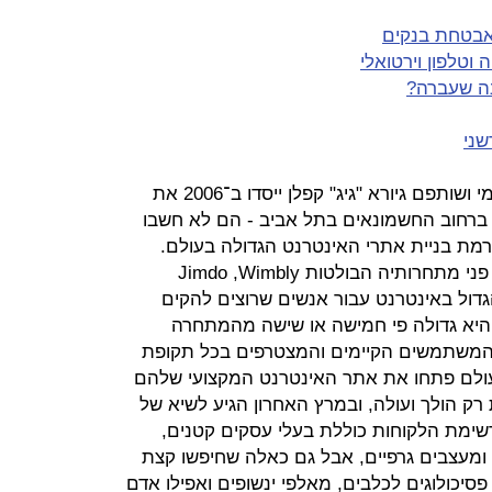
ה שעברה?
שני
ובאמת, כשהאחים אבישי ונדב אברהמי ושותפם גיורא "גיג" קפלן ייסדו ב־2006 את
ג ברחוב החשמונאים בתל אביב - הם לא חשבו
מת בניית אתרי האינטרנט הגדולה בעולם.
בשנה האחרונה פתחה וויקס פער על פני מתחרותיה הבולטות Jimdo ,Wimbly
רכזי והגדול באינטרנט עבור אנשים שרוצים להקים
 היא גדולה פי חמישה או שישה מהמתחרה
 שלה, Jimdo, במספר המשתמשים הקיימים והמצטרפים בכל תקופת
עלי עסקים בעולם פתחו את אתר האינטרנט המקצועי שלהם
ק הולך ועולה, ובמרץ האחרון הגיע לשיא של
 רשימת הלקוחות כוללת בעלי עסקים קטנים,
 ומעצבים גרפיים, אבל גם כאלה שחיפשו קצת
סיכולוגים לכלבים, מאלפי ינשופים ואפילו אדם