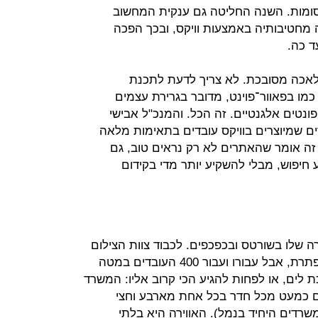
ומות. השנה החליטה גם ענקית המחשוב
תרים לכמה מחטיבותיה באמצעות וויקס, ובכך הפכה
ד כה.
מלאכה מסובכת. לא צריך לדעת לתכנת
און. כמו בפאוור־פוינט, מדובר בגרירת עצמים
פונטים אלגנטיים. זה הכל. והמנכ"ל אבישי
ם שמיוצרים בוויקס עובדים בתאימות מלאה
ו. זה אומר שהאתרים לא רק נראים טוב, גם
חיפוש, מבלי להשקיע יותר מדי בקידום
שלו בשורטס ובכפכפים. לכבוד צוות הצילום
של "כלכליסט" הוא עבר לחולצה מכופתרת, אבל עבורו ועבור 400 העובדים במטה
ת לים, או לפחות להגיע הכי קרוב אליו: המשרד
ם כמעט מכל חדר בכל אחת מארבע וחצי
משרדים היחיד בנמל). האווירה היא בלתי