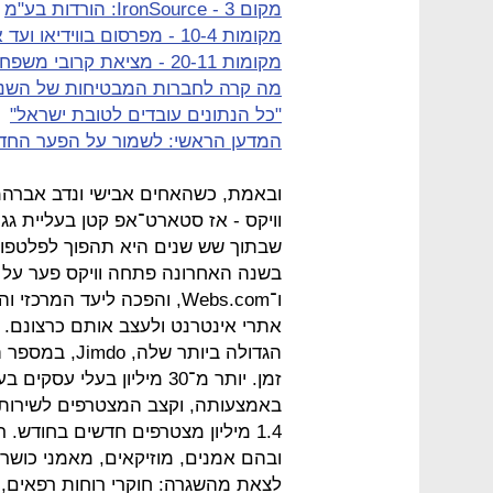
מקום 3 - IronSource: הורדות בע"מ
מקומות 10-4 - מפרסום בווידיאו ועד אבטחת בנקים
מקומות 20-11 - מציאת קרובי משפחה וטלפון וירטואלי
מה קרה לחברות המבטיחות של השנ
"כל הנתונים עובדים לטובת ישראל"
המדען הראשי: לשמור על הפער החד
וויקס - אז סטארט־אפ קטן בעליית ג
שבתוך שש שנים היא תהפוך לפלטפור
ו־Webs.com, והפכה ליעד המ
אתרי אינטרנט ולעצב אותם כרצונם.
הגדולה ביותר
זמן. יותר מ־30 מיליון ב
באמצעותה, וקצב המצטרפים לשירות ר
1.4 מיליון מצטרפים חדשים בחודש.
ובהם אמנים, מוזיקאים, מאמני כושר
לצאת מהשגרה: חוקרי רוחות רפאים, פ