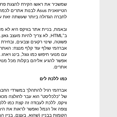
שמשכיר את ראשו הקירח להצגת פרס
הטייוואנית Asus לבנות א
לחברה הגדולה ביותר שעשתה זאת ע
ובאמת, בניית אתר בוויקס היא לא 
ב־HTML, לא צריך להיות מעצב ג
פשוטה, שינוי רקעים וצבעים, ובחירת 
אברהמי שולף עוד קלף מנצח: האתרי
עם מנועי חיפוש כמו גוגל, בינג ויאה
אפשר להגיע אליהם בקלות מכל מנוע 
אתרים.
כמו ללכת לים
אברהמי רגיל להתהלך במשרדי החברה 
וויקס, ללכת לעבודה זה קצת כמו ללכ
צופה אל הנמל ואפשר לראות את הי
הקומות בבניין (שהוא, בעצם, בניין ה