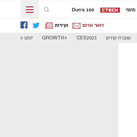
מוסף
Dun's 100
דואר אדום
ועידות
שוברת קודים
CES2023
+GROWTH
יומנו של סטארט