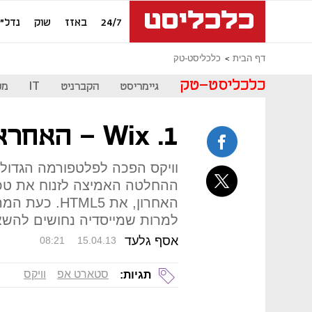
24/7
באזז
שוק
נדל"ן
דף הבית
כלכליסט-טק
כלכליסט-טק
גיימריסט
הקברניט
IT
מכ
1. Wix - האחראים על האינטרנט
וויקס הפכה לפלטפורמה הגדולה
ההחלטה האמיצה לזנוח את טכנ
האחרון, את L5
למרות שמייסדיה נחושים להשא
אסף גלעד
08:21
15.04.13
סטארט אפ
וויקס
תגיות: