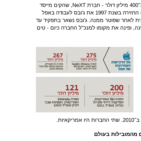
רק אחת מאותן רכישות עלתה יותר מ־400 מיליון דולר - חברת NeXT, שהקים מייסד
אפל סטיב ג'ובס בעצמו. אותה רכישה החזירה בשנת 1997 את ג'ובס לעבודה באפל
ת לאחר שפוטר ממנה. ג'ובס נשאר בתפקיד עד
ה, ופינה את מקומו למנכ"ל החברה כיום - טים
 מהמובילות בעולם