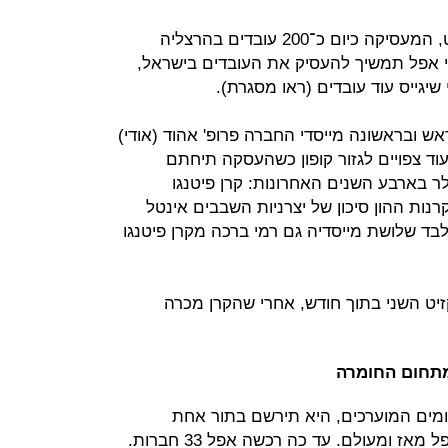
התוכניות של אפל לעתידה של אנוביט, המעסיקה כיום כ־200 עובדים בהרצליה
כי אפל תמשיך להעסיק את העובדים בישראל,
שיגייס עוד עובדים (ראו מסגרת).
ובראשונה מייסדי החברה פרופ' אהוד (אודי)
. עוד צפויים לגזור קופון כשהעסקה תיחתם
ו בחברה 76 מיליון דולר בארבע השנים האחרונות: קרן פיטנגו
נות ההון סיכון של יצרניות השבבים אינטל
 מלבד שלושת מייסדיה גם רמי ברכה מקרן פיטנגו
יט השני בתוך חודש, אחרי שהקרן מכרה
מתחום החומרה
מים המוערכים, היא תירשם בתור אחת
מהרכישות הגדולות ביותר שביצעה אפל מאז ומעולם. עד כה רכשה אפל 33 חברות.