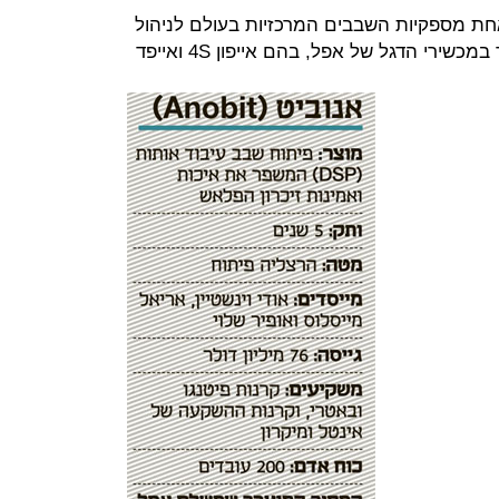
חת מספקיות השבבים המרכזיות בעולם לניהול
זיכרון פלאש, ושבביה שולבו בין השאר במכשירי הדגל של אפל, בהם אייפון 4S ואייפד