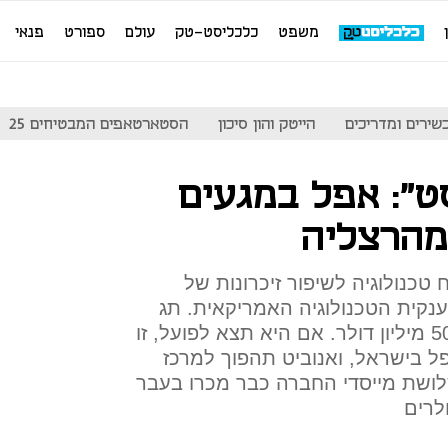
משפט
כלכליסט-טק
עולם
ספורט
פנאי
שירים ומדריכים
הייטק והון סיכון
הסטארטאפים המבטיחים 25
ט": אפל במגעים
מהרצליה
נולוגיה לשיפור זיכרונות של
נקית הטכנולוגיה האמריקאית. תג
המחיר לעסקה נע בין 400 ל-500 מיליון דולר. אם היא תצא לפועל, זו
 בישראל, ואנוביט תהפוך למרכז
ושת מייסדי החברה כבר מכרו בעבר
לרים