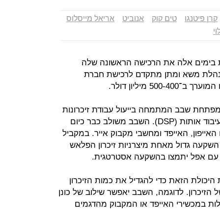
קרן פיטנגו
טים קוק
אנוביט
אריאל מייסלוס
וי
בימים אלה את הרכישה הראשונה שלה
מנהלת משא ומתן מתקדם לרכישת חברת
מפתחת שבב המתמחה בייעול עבודת זיכרונות
פלאש באמצעות טכנולוגיה ייחודית לעיבוד אותות (DSP). השבב משולב כבר כיום
אייפון, האייפד ומחשבי מקבוק אייר. במקביל
השקעה גדול מאחת מיצרניות זיכרון הפלאש
ם עם אפל יתמצו בהשקעה אסטרטגית.
היכולת הזאת כדי להגדיל את כמות הזיכרון
 הזיכרון. לדוגמה, השבב יאפשר שילוב של כונן
לות במכשירי האייפד או המקבוק מהדגמים