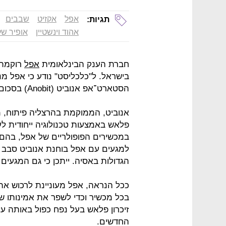
אפל
אקזיט
שבבים
תגיות:
אהוד וינשטיין
אופיר של
חברת הענק הבינלאומית
אפל
רוקמת 
בישראל. ל"כלכליסט" נודע כי אפל 
הסטארט־אפ אנוביט (Anobit) בסכום המוערך ב־500-400 מיליון דולר.
אנוביט, הממוקמת בהרצליה פיתוח, 
במכשירים הפופולריים של אפל, בהם ה
למגעים עם אפל בוחנת אנוביט סבב 
הגדולות באסיה. ייתכן כי גם המגעי
ככל הנראה, אפל מעוניינת לרכוש את 
בכל מכשיר וכדי לשפר את אמינותו של
זיכרון פלאש בעל נפח כפול באותה ע
החדשים.