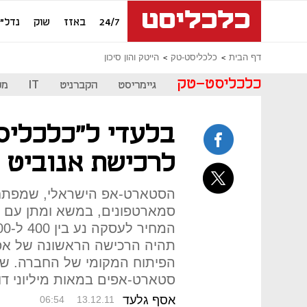
24/7
באזז
שוק
נדל"ן
דף הבית
כלכליסט-טק
הייטק והון סיכון
כלכליסט-טק
גיימריסט
הקברניט
IT
מכ
בלעדי ל"כלכליס
לרכישת אנוביט 
הסטארט-אפ הישראלי, שמפתח טכ
סמארטפונים, במשא ומתן עם ע
תהיה הרכישה הראשונה של אפל
הפיתוח המקומי של החברה. של
סטארט-אפים במאות מיליוני דו
אסף גלעד
06:54
13.12.11