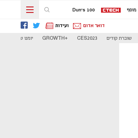
מוסף
Dun's 100
דואר אדום
ועידות
שוברת קודים
CES2023
+GROWTH
יומנו של סטארט