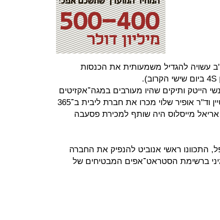
ב עשויה להגדיל משמעותית את הכנסות
שי הייטק ותיקים שהיו מעורבים במגה־אקזיטים
ישראליים. המייסדים פרופ' אודי וינשטיין וד"ר אופיר שלוי מכרו את חברת ליבית ב־365
המייסד השלישי אריאל מייסלוס היה שותף למכירת פסעבה
 התכוונו ראשי אנוביט להנפיק את החברה
מיני ברשימת הסטראט־אפים המבטיחים של