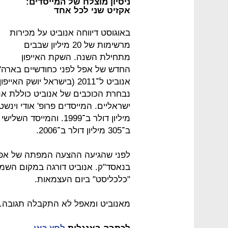
ניסיון מוצלח של המייסדים:
אקזיט שני לכל אחד
באוגוסט דיווחה אנוביט על מכירות
מרשימות של 20 מיליון שבבים
מתחילת השנה. השקת האייפון
החדש של אפל לפני כחודשיים בארה"
אנוביט ל־2011 (בישראל יושק האייפון 4S ביום שישי הקרוב).
נבחרת הכוכבים של אנוביט כוללת אנ
מיליון דולר ב־1999. ו
ב־305 מיליון דולר ב־2006.
לפני שהגיעה ההצעה המפתה של אפל,
בנאסד"ק. אנוביט דורגה במקום הש
"כלכליסט" ביום העצמאות.
מאנוביט ומאפל לא התקבלה תגובה.