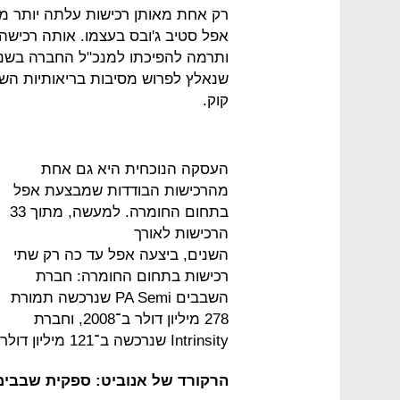
ותרמה להפיכתו למנכ"ל החברה בשני
שנאלץ לפרוש מסיבות בריאותיות השנ
קוק.
העסקה הנוכחית היא גם אחת
מהרכישות הבודדות שמבצעת אפל
בתחום החומרה. למעשה, מתוך 33
הרכישות לאורך
השנים, ביצעה אפל עד כה רק שתי
רכישות בתחום החומרה: חברת
השבבים PA Semi שנרכשה תמורת
278 מיליון דולר ב־2008, וחברת
Intrinsity שנרכשה ב־121 מיליון דולר ב־2010. שתי החברות היו אמריקאיות.
הרקורד של אנוביט: ספקית שבבים