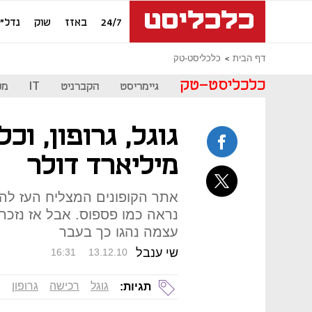
24/7
באזז
שוק
נדל"ן
דף הבית
כלכליסט-טק
כלכליסט-טק
גיימריסט
הקברניט
IT
מכ
מיליארד דולר
אתר הקופונים המצליח העז להגי
עצמה נהגו כך בעבר
שי ענבל
16:31
13.12.10
גוגל
רכישה
גרופון
תגיות: