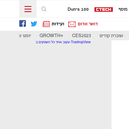
מוסף
Dun's 100
דואר אדום
ועידות
שוברת קודים
CES2023
+GROWTH
יומנו של סטארט
עקוב אחר כל השווקים ב-TradingView