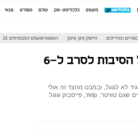
משפט
כלכליסט-טק
עולם
ספורט
פנאי
שירים ומדריכים
הייטק והון סיכון
הסטארטאפים המבטיחים 25
גוגל, גרופון, וכל הסיבות לסרב ל-6
ד לא לגוגל, ובמבט מהצד זה אולי
נראה כמו פספוס. אבל אז נזכרים שגם טוויטר, Yelp, פייסבוק וגוגל