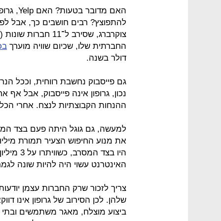
האם מדובר
להתפוצץ? רבים חושבים כך, אבל לפ
צוקרברג, שסירב ל־11 חברות שונות (ובהן גוגל
החברתית שלו, שכיום שוויה מוערך
בכ-50 מיליא
דולר בשנה.
גם פייסבוק נחשבת רווחית, וככל הנ
נכון, גרופון אינה פייסבוק, אבל אף
ההנחות הקבוצתיות לנצח. אחרי הכל,
את מנוע החיפוש הצעיר תמורת מיליון ד
היו בצד ה
האינטרנט עשוי היה להיות שונה לגמר
צריך לזכור שרק החברות עצמן יודעות
שלהן. לכן הסירוב של גרופון אינו דוו
ביצוע מוצלח, מאגר משתמשים ובתי 