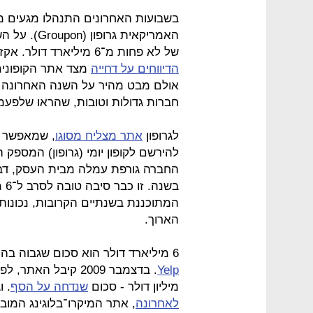
בשבועות האחרונים התנהלו מגעים מ
האמריקאית ג
של לא פחות מ־6 מיליארד דולר. אקזיט בחסות גוגל הוא דבר שקשה לסרב לו, ולכן
הדיווחים על דחייה
מצד אתר הקופונים
אולם מבט מהיר על השנה האחרונה מ
חברות גדולות וטובות, שהראו שלפעמ
לגרופון
אתר מצליח מסוגו
להירשם לקופון יומי (גרופון) המספק
בש
המתוכננת בשנתיים הקרובות, נכונות -
הארוך.
6 מיליארד דולר הוא סכום שגבוה בהרבה מזה שהציעה גוגל לאתר ביקורות הגולשים
Yelp
מיליון דולר - סכום
שנדחה על הסף
. 
לאחרונה