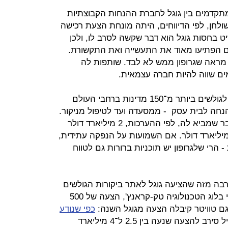
תקדמים בין גוגל לחברת ההנחות הקבוצתיות
רופון (Groupon). על השולחן, לפי הדיווחים, היתה מונחת הצעת רכישה
 הפתיעו מאוד את התעשייה ואת התקשורת.
ראה שגרופון ממש לא לבד. שותפות לה
ים שווה להיות חברה עצמאית.
, שמאפשר לגולשים ביותר מ־150 מדינות ברחבי העולם
 הנחה לבית עסק - ממסעדה ועד לטיפול מניקור.
החברה גורפת עמלה מבית העסק, דבר שמביא לה, לפי ההערכות, 2 מיליארד דולר
נה. זו כבר סיבה טובה לסרב ל־6 מיליארד דולר. אם השמועות על הנפקה עתידית,
 הרי שלגרופון יש תוכניות ברורות גם לטווח
. בדצמבר 2009 קיבל האתר, לפי בלוג הטכנולוגיה טק-קראנץ', הצעה של 500
וגם טוויטר קיבלה הצעה מגוגל השנה:
כפי שנודע
, אתר המיקרו־בלוגינג המוביל סירב להצעה שנעה בין 2.5 ל־4 מיליארד