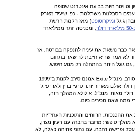
 בטעות? האם Yelp, גרופון וטוויטר חיות בבועת אינטרנט שסופה
עמים הסבלנות משתלמת - כפי שיעיד מארק
ומיקרוסופט
) מאז הקמת הרשת
רד דולר
, ומכניסה יותר ממיליארד
ראה כבר נושאת את עיניה להנפקה בבורסה. אז
 אחד לא אמר שהיא חייבת להישאר בתחום
 גם גוגל היתה בהתחלה רק מנוע חיפוש.
למעשה, גם גוגל היתה פעם בצד המסורב. מנכ"ל Exite אמנם סירב לקנות ב־1999
ולר אולם מאוחר יותר סרגיי ברין ולארי פייג'
מסרב, כשוויתרו על 3 מיליון דולר מאותו מנכ"ל. אילולא המהלך הזה,
י ממה שאנו מכירים כיום.
 את ההכנסות, הרווחים והתוכניות העתידיות
קא מהלך טיפשי: מדובר בחברה עם רעיון מצוין,
עסק ופרישה רחבה. עם נתוני פתיחה כאלה, לא