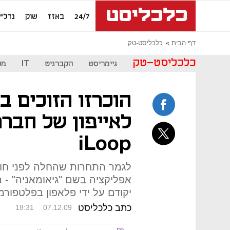
24/7
באזז
שוק
נדל"ן
דף הבית
כלכליסט-טק
כלכליסט-טק
גיימריסט
הקברניט
IT
מכ
הוכרזו הזוכים ב
לאייפון של חברת
iLoop
אפליקציה בשם "גיאומאניה" - מ
יקודם על ידי פלאפון בפלטפורמ
כתב כלכליסט
18:31
07.12.09