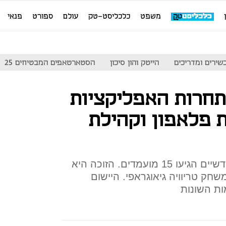
משפט
כלכליסט-טק
עולם
ספורט
פנאי
שירים ומדריכים
הייטק והון סיכון
הסטארטאפים המבטיחים 25
תחרות האפליקציות
 פלאפון וקהילת
לגמר התחרות שהחלה לפני חודשיים הגיעו 15 מועמדים. הזוכה היא
שחק טריוויה גיאוגראפי. היישום
ות השונות