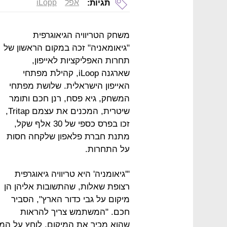
אפל
iLopp
תגיות:
משחק הטריוויה הגיאוגרפית
"גיאומאניה" זכה במקום הראשון של
תחרות האפליקציות לאייפון,
שארגנה iLoop, קהילת מפתחי
האייפון הישראלית. שלושת מפתחי
המשחק, גיא פסח, רנן חכם ותומר
שיטרית, המכנים את עצמם Tritap,
זכו בפרס כספי של 30 אלף שקל,
מתנת חברת פלאפון שלקחה חסות
על התחרות.
"'גיאומניה' היא טריוויה גיאוגרפית
רצופת שאלות, שהתשובות אליהן הן
מיקום על גבי כדור הארץ", הסביר
חכם. "המשתמש צריך להראות
שהוא מכיר את המיקום, לוחץ על המטר