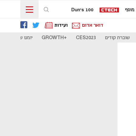
מוסף
Dun's 100
דואר אדום
ועידות
שוברת קודים
CES2023
+GROWTH
יומנו של סטארט