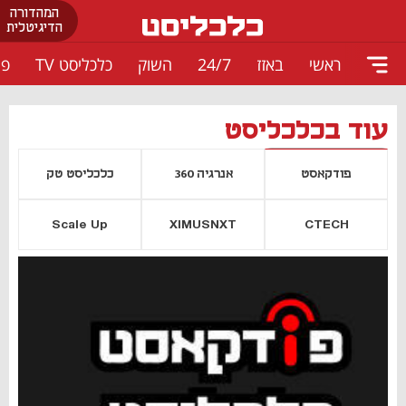
המהדורה
הדיגיטלית
ראשי
באזז
24/7
השוק
כלכליסט TV
פו
עוד בכלכליסט
פודקאסט
אנרגיה 360
כלכליסט טק
Scale Up
XIMUSNXT
CTECH
יסייה חדשה
נפתח בכרטיסייה חדשה