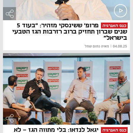
פרופ' ששינסקי מזהיר: "בעוד 5
כנס האנרגיה
שנים שברון תחזיק ברוב רזרבות הגז הטבעי
בישראל"
04.08.25
|
מאיה נחום שחל
יגאל לנדאו: בלי מתווה הגז - לא
כנס האנרגיה