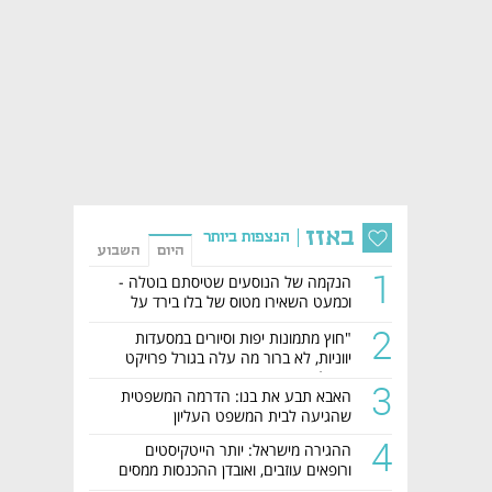
באזז
הנצפות ביותר
היום
השבוע
1
הנקמה של הנוסעים שטיסתם בוטלה -
וכמעט השאירו מטוס של בלו בירד על
הקרקע
2
"חוץ מתמונות יפות וסיורים במסעדות
יווניות, לא ברור מה עלה בגורל פרויקט
הנדל"ן"
3
האבא תבע את בנו: הדרמה המשפטית
שהגיעה לבית המשפט העליון
4
ההגירה מישראל: יותר הייטקיסטים
ורופאים עוזבים, ואובדן ההכנסות ממסים
מזנק