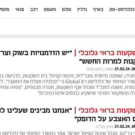
כלכליסט-טק
בארץ
נדל"ן
עולם
משפט
רכב
פנאי
מוסף
קעות בראי גלובלי
|
"יש הזדמנויות בשוק וצרי
נות למרות החשש"
06:10
מאיה נחום שחל
מגידו, שותפה מייסדת ומנכ"לית, פינסה קפיטל בית השקעות, הדגישה ב
במשדר המיוחד של כלכליסט ו־Global X כי "הכלכלה תצלח את המשבר"
 מורוז, משנה למנכ"ל ומנהל אגף השקעות, מנורה מבטחים, "צפויה צמיח
לה מהסקטור הפרטי שישקיע בנכסים אלטרנטיביים"
קעות בראי גלובלי
|
"אנחנו מבינים שעלינו לה
 האצבע על הדופק"
06:00
מעין מנלה
י בר־קט, מנהל אינטל קפיטל ישראל, אמר במשדר המיוחד של כלכליסט ו-