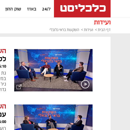
24/7
באזז
שוק ההון
ועידות
דף הבית
ועידות
השקעות בראי גלובלי
הש
לק
, 21.02.24
גת 
ניר
גדו
הש
עם
, 21.02.24
רוע