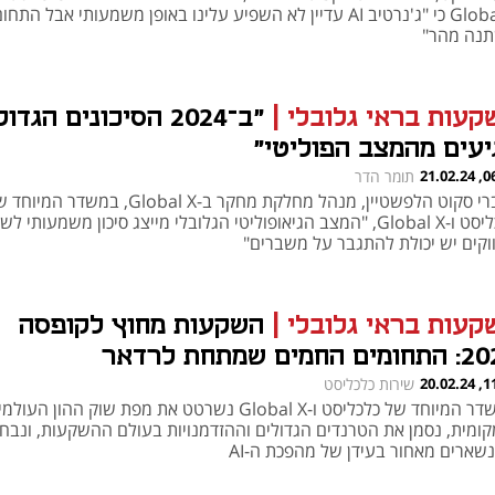
Global X כי "ג'נרטיב AI עדיין לא השפיע עלינו באופן משמעותי אבל התחו
נה מהר"
קעות בראי גלובלי
|
"ב־2024 הסיכונים הגדו
יעים מהמצב הפוליטי"
06:00
תומר הדר
לדברי סקוט הלפשטיין, מנהל מחלקת מחקר ב-Global X, במשדר המי
כלכליסט ו-Global X, "המצב הגיאופוליטי הגלובלי מייצג סיכון משמעותי ל
וקים יש יכולת להתגבר על משברים"
קעות בראי גלובלי
|
השקעות מחוץ לקופסה
 החמים שמתחת לרדאר
11:55
שירות כלכליסט
נפתח בכרטיסייה חדשה
נפתח בכרטיסייה חדשה
במשדר המיוחד של כלכליסט ו-Global X נשרטט את מפת שוק ההון העול
קומית, נסמן את הטרנדים הגדולים וההזדמנויות בעולם ההשקעות, ונבחן
נשארים מאחור בעידן של מהפכת ה-AI