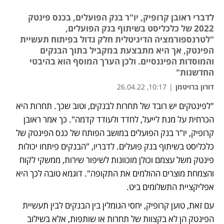
לדברי ראובן קרופיק, יו"ר בנק הפועלים, בכנס פינטק
2022 של כלכליסט בשיתוף בנק הפועלים,
"לטרנספורמציה הדיגיטלית חלק גדול בפיתוח תעשיית
הפינטק, אך היא מתבצעת במקביל בתוך הבנקים
והמוסדות הפיננסיים. ולכן הערך המוסף הוא בהיבטי
החדשנות"
דורון ברויטמן
|
10:17, 26.04.22
"לפינטקים יש רובד של תחרות לבנקים, וטוב שכך. תחרות היא 
הכרחית על מנת לייעל, לחדד ולעודד קדמה". כך אמר ראובן 
קרופיק, יו"ר בנק הפועלים במושב הפותח של כנס הפינטק של 
כלכליסט בשיתוף בנק פועלים. לדבריו, "הבנקים פיתחו יכולות 
פינטק משל עצמם וכולן מוכוונות לשיפור שירות, ממשקי לקוח 
והצמחת מוצרים ההולמים את התקופה". דוגמא טובה לכך היא 
אפליקציית התשלומים ביט.
עם זאת, טוען קרופיק, יחסי הגומלין בין הבנקים לבין תעשיית 
הפינטק הן לא בקצוות של תחרות או שותפות, אלא בשילוב 