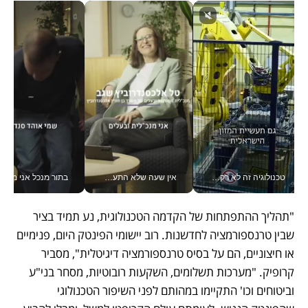
טכנולוגיה זה לא רק בהייטק: גם תעשיית המזון הישראלית מאמצת כלי AI, אוטומציה וניתוח דאטה בזמן אמת
אין שעה שלא התעסקתי במשבר - טל אלכסנדרוביץ’ שגב מנהלת משברים תקשורתיים מכל מקום עם ה- Galaxy Z Fold8 Ultra שלה_v
בתור מנכל אני מקבל מאות הח
"תהליך ההתפתחות של הקדמה הטכנולוגית, נע תמיד בציר 
שבין טרנספורמציה לחדשנות. רוב יישומי הפינטק היום, פנימיים 
או חיצוניים, הם על בסיס טרנספורמציה דיגיטלית", מסביר 
קרופיק. "מערכות תשלומים, השקעות רובוטיות, מסחר בני"ע 
וביטוחים וכו' התקיימו במהותם לפני השיפור הטכנולוגי 