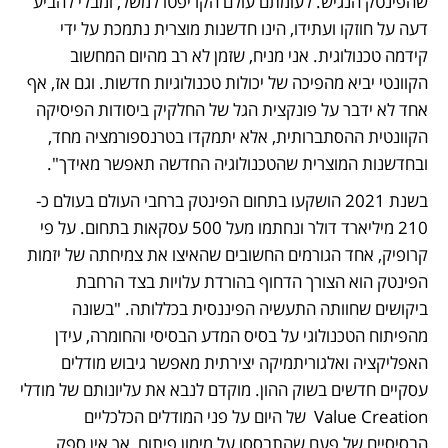
שהפינטק הנגיש. לעומתם עולם הקריפטו למשל, ומבלי להביע 
דעה על חוזקו ועתידו, הינו חדשנות מוצרית נתמכת על ידי 
קידמה טכנולוגית. אני מניח, שזמן לא רב מהיום המחשוב 
הקוונטי יביא מהפיכה של יכולות טכנולוגיות חדשות. וגם אז, אף 
אחד לא ידבר על פונקצית הגל של החלקיק ביסודות הפיסיקה 
הקוונטית ההסתברותית, אלא יתמקדו בטרנספורמציה מחד, 
ובחדשנות המוצרית שהטכנולוגיה החדשה תאפשר מאידך".
בשנת 2021 הושקעו בתחום הפינטק ברחבי העולם בעולם כ- 
210 מיליארד דולר ונחתמו מעל 500 עסקאות בתחום. על פי 
קרופיק, אחד הגורמים החשובים שהאיצו את צמיחתה של יזמות 
הפינטק הוא הצורך הדחוף בהורדת עלויות בצד הרחבת 
ביקושים שחוותה התעשיה הפיננסית בכללותה. "בשונה 
מהפיתוח הטכנולוגי על בסיס המדע הבסיסי והחומרה, עידן 
האפליקציה ואלגוריתמיקה יצירתית מאפשר גיבוש מודלים 
עסקיים חדשים בשוק ההון. מוקדם לנבא את עליונותם של מודלי 
Value Creation  של היום על פני המודלים הכלכליים 
הבסיסיים של פעם שהתבססו על מימון פיתוח, אך אין ספק 