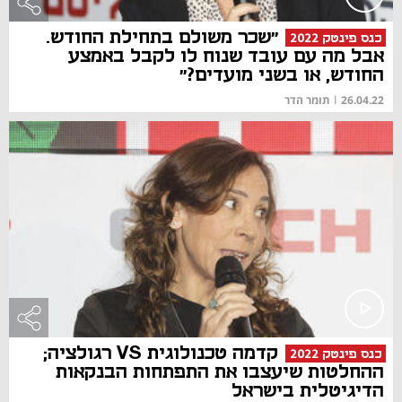
״שכר משולם בתחילת החודש.
כנס פינטק 2022
אבל מה עם עובד שנוח לו לקבל באמצע
החודש, או בשני מועדים?״
26.04.22
|
תומר הדר
קדמה טכנולוגית VS רגולציה;
כנס פינטק 2022
ההחלטות שיעצבו את התפתחות הבנקאות
הדיגיטלית בישראל