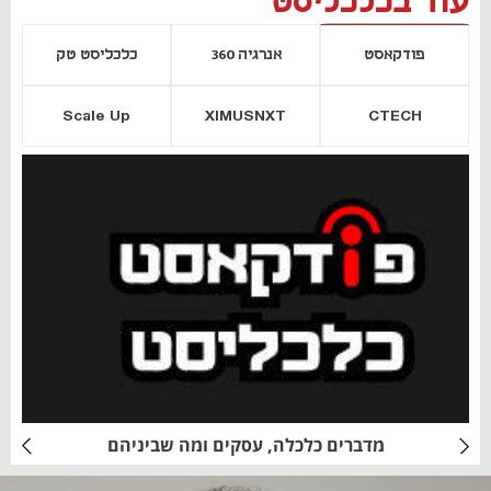
עוד בכלכליסט
פודקאסט
אנרגיה 360
כלכליסט טק
Scale Up
XIMUSNXT
CTECH
יסייה חדשה
נפתח בכרטיסייה חדשה
מדברים כלכלה, עסקים ומה שביניהם