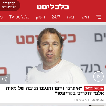
המהדורה
הדיגיטלית
ראשי
באזז
24/7
השוק
כלכליסט TV
פו
"איתרנו זייפן ומנענו גניבה של מאות
פינטק 2022
אלפי דולרים בקריפטו"
26.04.22
|
ויקי אוסלנדר