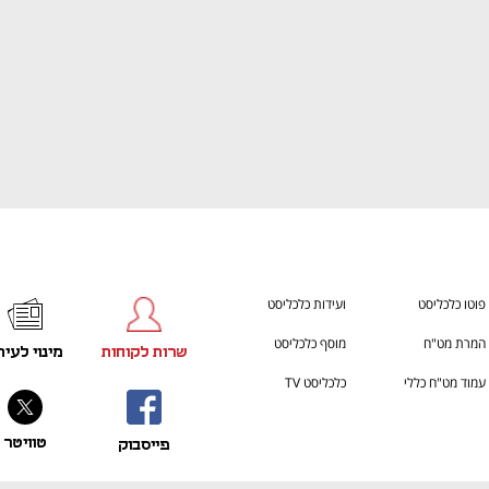
פוטו כלכליסט
ועידות כלכליסט
המרת מט"ח
מוסף כלכליסט
שרות לקוחות
מינוי לעית
עמוד מט"ח כללי
כלכליסט TV
טוויטר
פייסבוק