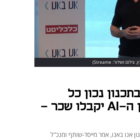
צילום ושידור: Streame)
תכנון נכון כל
המובטלים בעידן ה-AI יקבלו שכר -
כליסט וארגון אנו באנו, אמר מייסד-שותף ומנכ"ל