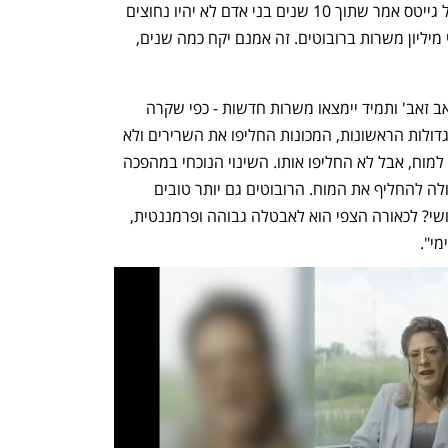
מבינים שיהיו משרות שייעלמו, נקודה. ביל גייטס אמר שתוך 10 שנים בני אדם לא יהיו נחוצים 
לרוב הדברים. אמזון מתכננת להחליף חצי מיליון משרות ברובוטים. זה אמנם יקח כמה שנים, 
"נהוג למצוא נחמה בכך שאולי זה קצת 'זאב זאב' ותמיד יימצאו משרות חדשות - כפי שקרה 
במהפכות הגדולות הקודמות. במהפכות הגדולות הראשונות, המכונות החליפו את השרירים ולא 
את המוח. מהפכות המחשוב הביאו עזרים למוח, אבל לא החליפו אותו. השינוי הנוכחי במהפכה 
הנוכחית הוא בכך שהבינה המלאכותית יכולה להחליף את המוח. הרובוטים גם יותר טובים 
מהגוף האנושי, אז איפה יהיה היתרון האנושי? לכאורה הצפי הוא לאבטלה גבוהה ופרמננטית, 
י". 