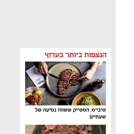
הנצפות ביותר בערוץ
טיבי'ס: הסטייק ששווה נסיעה של
שעתיים