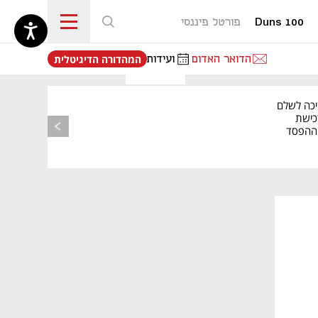
Duns 100
פורטל פיננסי
נפתח בכרטיסייה חדשה
הדואר האדום
ועידות
המהדורה הדיגיטלית
יכה לשלם
כישת
BASE: ההפסד
הרבעוני זינק ל-76