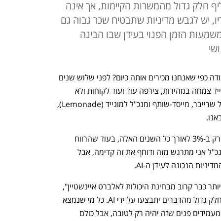
יף חלק גדול מהמשרות הקיימות, אך אינה
יו, יש לגבש מדיניות שתבטיח שכר גבוה גם
שמעות הזמן הפנוי בעידן שבו הבינה
שי
"האם הבינה המלאכותית תחליף את העבודה כפי שאנחנו מכירים אותה כיום? לפני שלוש שנים 
פגשנו לראשונה ב-ChatGPT - מאז למונייד צמחה במהירות, צירפה עוד ועוד לקוחות ולא 
הוסיפה אף עובד". כך אמר היום (ב') דניאל שרייבר, מייסד-שותף ומנכ"ל למונייד (Lemonade), 
לדברי שרייבר, "מבנה העלויות שלנו גדל רק ב-3% לאורך כל השנים האלה, בעוד שהרווח 
הגולמי גדל ביותר מ-100% בכל שנה. כמנכ"ל אני מתרגש מזה ודוחף את זה קדימה, אבל 
יניות הנכונה לעידן ה-AI.
"אנחנו בתקופה שבה האדם המטומטם ביותר כבר קרוב מבחינת היכולות לאלברט איינשטיין", 
התבדח שרייבר והמשיך: "בעשור הקרוב חלק גדול מהדברים יתבצעו על ידי AI. כל מי שנמצא 
בחזית המהפכה אומר אותו דבר - יש מי שמעמידים פנים שזה יהיה רק לטובה, אבל כולם 