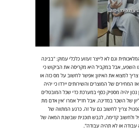
שרייבר הציג כיצד ניתן למנף את הבינה המלאכותית וגם לא לייצר זעזוע כלכלי עמוק: "בבינה 
מלאכותית יש שני כוחות - הייצור גדל ואיתו השפע, אבל במקביל היא מקריסה את הביקוש כי 
היא מייצרת אבטלה ופגיעה בהכנסה. לכן צריך למצוא את האיזון: אפשר לחשוב על מס כזה או 
אחר שנועד לשמר את הצריכה הפרטית, ואז המחירים של המוצרים והשירותים יירדו כי יהיה 
יותר היצע וההכנסה הפנויה עולה. בתכנון נכון יהיה מספיק כסף במערכת כדי שכל המובטלים 
יקבלו שכר ושכר גבוה יחסית, ברבעון העליון של השכר במדינה. אבל חז״ל אמרו 'אין אדם מת 
אלא מתוך הבטלה'. מה נעשה עם הזמן הפנוי? צריך לחשוב גם על זה. כרגע המתווה של 
המדינה הוא לא טוב. קיים צורך דחוף לטפל ולחשוב קדימה, לגבש תוכנית שבשנת המאה של 
עבודה או לא תהיה עבודה". 