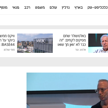
כלכליסט-טק
בארץ
נדל"ן
עולם
משפט
רכב
פנאי
מוסף
באלטשולר שחם
וויקס ממש
מפיקים לקחים: "זה
ביוקר על ר
כבר לא 'וואן מן' שואו
44
של גילעד"
אלמוג עזר
סופי שולמן
מיליון דולר