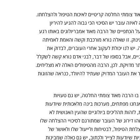
בתהליך IVF, הסבירה גלבוע, יש הרבה מאוד צומתי החלטה קריטיים לאיכות הטיפול ולהצלחתו. 
אחד מהם הוא הרגע שבו נשאלת השאלה לאיזה עובר יש הסיכוי הכי גבוה להגיע להיריון 
ולהיוולד. "השאלה הכבדה הזאת נמצאת על הכתפיים של הרבה מאוד אמבריולוגים באותו רגע 
נתון שבו צריך לבחור איזה עובר יהפוך לתינוק. זו שאלה נורא מורכבת וקשה והאמת לאמיתה 
היא שאנחנו לא באמת יודעים לענות עליה. יש לנו יכולת לעקוב אחרי העוברים, לבדוק את 
ההתפתחות ולעקוב אחרי פרמטרים ביולוגיים, אבל בסופו של דבר, לבני אדם נורא קשה לשקלל 
הרבה מאוד נתונים ולתת תחזית כמה שיותר מדויקת. לכן, הרבה מהטיפולים האלה לא מצליחים. 
לכן, אם אני כאמבריולוגית לא יודעת לבחור את העובר המדויק שעתיד להיוולד, כנראה שהזוגות 
גלבוע הוסיפה: “בתהליך כזה מורכב, שיש בו הרבה מאוד צומתי החלטה, יש גם טעויות 
אנושיות, רעש והטיה. לכן מערכות כמו שאנחנו מפתחים, מערכות בינה מלאכותית שיודעות 
לעקוב אחרי העובר וההתפתחות העוברית, לזהות תהליכים ביולוגיים שהעין האנושית לא 
מסוגלת לזהות או לראות ולייצר בסוף איזשהו דירוג של העובר שמתורגם לסיכויי ההצלחה שלו 
להפוך להיות תינוק בריא - הן קריטיות להצלחת הטיפול, לבטיחות ולייעול שלו ולאושר של 
הרבה מאוד זוגות. כמו שיש בינות מלאכותיות שיודעות לצייר ולכתוב, יש גם כאלה שמבינות 