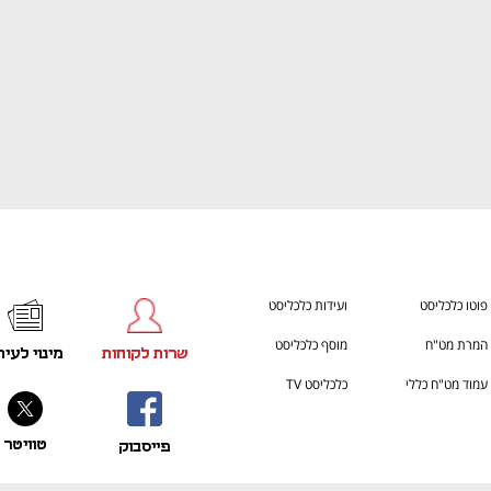
פוטו כלכליסט
ועידות כלכליסט
המרת מט"ח
מוסף כלכליסט
שרות לקוחות
מינוי לעית
עמוד מט"ח כללי
כלכליסט TV
טוויטר
פייסבוק