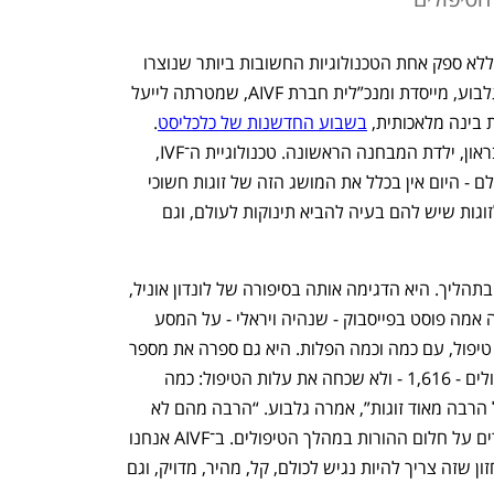
 "טכנולוגיית הפריה חוץ–גופית (IVF) היא ללא ספק אחת הטכנולוגיות החשובות ביותר שנוצרו 
ב־50 השנים האחרונות”, אמרה דניאלה גלבוע, מייסדת ומנכ”לית חברת AIVF, שמטרתה לייעל 
 בינה מלאכותית, 
בשבוע החדשנות של כלכליסט
. 
"ב־25 ביולי 1978 נולדה באנגליה לואיז בראון, ילדת המבחנה הראשונה. טכנולוגיית ה־IVF, 
שזכתה בנובל, הוציאה את העקרות מהעולם - היום אין בכלל את המושג הזה של זוגות חשוכי 
ילדים. היא מציעה הרבה מאוד פתרונות לזוגות שיש להם בעיה להביא תינוקות לעולם, וגם 
גלבוע לא התעלמה מהבעייתיות שכרוכה בתהליך. היא הדגימה אותה בסיפורה של לונדון אוניל, 
שנולדה ב־2018. מיד אחרי הלידה פרסמה אמה פוסט בפייסבוק - שנהיה ויראלי - על המסע 
שלה להורות: ארבע שנים, שבעה מחזורי טיפול, עם כמה וכמה הפלות. היא גם ספרה את מספר 
המזרקים שבהם השתמשה במהלך הטיפולים - 1,616 - ולא שכחה את עלות הטיפול: כמה 
מאות אלפי דולרים. "זה המסע להורות של הרבה מאוד זוגות”, אמרה גלבוע. “הרבה מהם לא 
זוכים לתינוקת או לתינוק המיוחלים ומוותרים על חלום ההורות במהלך הטיפולים. ב־AIVF אנחנו 
מנסים לשפר ולייעל את הטיפולים מתוך חזון שזה צריך להיות נגיש לכולם, קל, מהיר, מדויק, וגם 