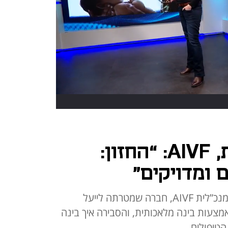
מייסדת ומנכ”לית, AIVF: “החזון:
כך אמרה דניאלה גלבוע, מייסדת ומנכ”לית AIVF, חברה שמטרתה לייעל
אמצעות בינה מלאכותית, והסבירה איך בינה
הטיפולים