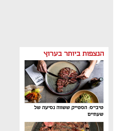
הנצפות ביותר בערוץ
טיבי'ס: הסטייק ששווה נסיעה של
שעתיים