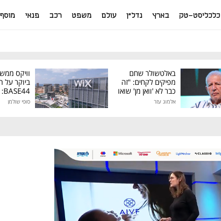
כלכליסט-טק
בארץ
נדל"ן
עולם
משפט
רכב
פנאי
מוסף
באלטשולר שחם
וויקס ממש
מפיקים לקחים: "זה
ביוקר על ר
כבר לא 'וואן מן' שואו
44
של גילעד"
אלמוג עזר
סופי שולמן
מיליון דולר