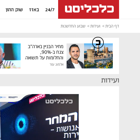
24/7
באזז
שוק ההון
דף הבית
ועידות
שבוע החדשנות
מחיר הבניין בארה"ב
צנח ב-90%,
כלכליסט
דיגיטל
והחלומות על תשואה
גבוהה התנפצו
אלמוג עזר
ועידות