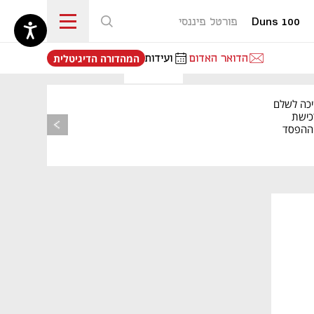
Duns 100
פורטל פיננסי
נפתח בכרטיסייה חדשה
הדואר האדום
ועידות
המהדורה הדיגיטלית
יכה לשלם
כישת
BASE: ההפסד
הרבעוני זינק ל-76