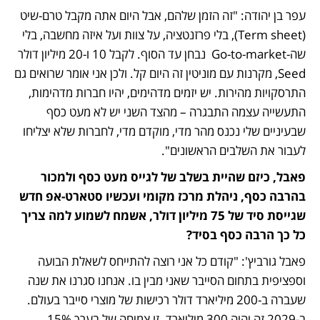
עפר בן יהודה: "זה הזמן שלהם, אבל היום אתה מקבל טרם-שיט 
(Term sheet), בלי פרזנטציה, על צוות ועל איזה מחשבה, בלי 
שה-Go-to-market  נבחן עד הסוף. לקבל 10 ו-20 מיליון דולר 
Seed, מקרנות עם מוניטין זה היום קל. ולכן אני אומר שרואים גם 
התרסקויות מהירות. יש יזמים מדהימים, יהיו חברות מדהימות, 
התעשייה עצמה התבגרה – מהצד השני יש לא מעט כסף 
שבעיניים שלי נכנס מהר מדי, מוקדם מדי, לחברות שלא יצליחו 
לעבור את השלבים הראשונים".
פאבל, כיזם שהיית בשלב של לגייס מעט כסף ולמכור 
בהרבה כסף, ניהלת מרכז מקומי ועכשיו סטארט-אפ חדש 
שגייסת סיד של 75 מיליון דולר, אשמח לשמוע למה צריך 
כל כך הרבה כסף בסיד? 
פאבל גורביץ': "קודם כל אני רוצה להתייחס לשאלת הבועה 
וספציפית בתחום הסייבר שאני מבין בו. אנחנו סגרנו את שנה 
שעברה ב-200 מיליארד דולר רכישות של מוצרי סייבר בעולם. 
ב-2029 זה יהיה 300 מיליארד. זו צמיחה של בערך 15% 