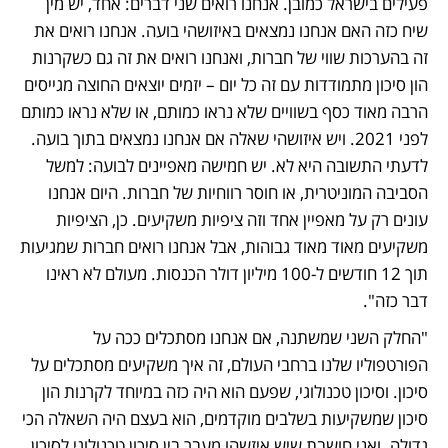
פעילים בישראל כמובן. אנחנו רואים שני דברים: אחד, יש מין 
שיח כזה האם אנחנו נמצאים באיזושהי בועה. אנחנו רואים את 
זה בהערכות שווי של חברות, ואנחנו רואים את זה גם כשקרנות 
הון סיכון מתמודדות עם זה כל יום – יזמים יוצאים החוצה מגייסים 
הרבה מאוד כסף בשוויים שלא נראו כמותם, או שלא נראו כמותם 
לפני 2021. ויש איזושהי שאלה אם אנחנו נמצאים בתוך בועה. 
לדעתי התשובה היא לא. יש חמישה מאפיינים לבועה: למשל 
הסביבה המוניטרית, או חוסר רווחיות של חברות. היום אנחנו 
עונים רק על מאפיין אחד וזה ציפיות משקיעים. כן, הציפיות 
משקיעים מאוד מאוד גבוהות, אבל אנחנו רואים חברות שמגיעות 
תוך 12 חודשים ל-100 מיליון דולר הכנסות. מעולם לא ראינו 
דבר כזה". 
"החלק השני שמשתנה, אם אנחנו מסתכלים ככה על 
הפורטפוליו שלנו ברחבי העולם, זה איך משקיעים מסתכלים על 
סיכון. וסיכון טכנולוגי, שפעם הוא היה כזה במיוחד לקרנות הון 
סיכון שמשקיעות בשלבים מוקדמים, הוא בעצם היה השאלה הכי 
גדולה. ואני חושבת שיש איזשהו מעבר בין סיכון טכנולוגי לסיכון 