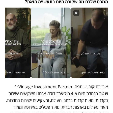
המבט שלכם מה שקורה היום בתעשייה הזאת? 
בתור מנכל אני מקבל מאות החלטות ביום, וה- Galaxy Z Fold8 Ultra עוזר לי לחתוך אותן מהר יותר_v
כלכליסט דיגיטל "חינוך הוא המשימה של החיים שלי"_v
זה שינה לי את החיים: 
אירן רזניקוב, שותפה, Vintage Investment Partner: " 
וינטג' מנהלת היום 4.5 מיליארד דולר. אנחנו משקיעים ישירות 
בקרנות, מאות קרנות ברחבי העולם, ומשקיעים ישירות בחברות. 
מאוד פעילים בארצות הברית, מאוד פעילים באירופה ומאוד 