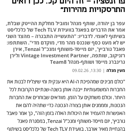
פרזנטציה - זה היום קל. לכן רואים
התרסקויות מהירות"
עפר בן יהודה, שותף מנהל ומוביל מחלקת ההייטק שבלת,
אמר את הדברים בפאנל בוועידת Tech TLV של כלכליסט
בשיתוף לאומי. לדבריו: "התעשייה התבגרה – מהצד השני
יש לא מעט כסף שנכנס מהר מדי, מוקדם מדי". השתתפו:
פאבל גורביץ', יזם מייסד-משותף ומנכ"ל Tenzai, אירן
רזניקוב, שותפה, Vintage Investment Partner ולירן
גרינברג מייסד ושותף-מנהל Team8
מעין מנלה
|
13:30, 09.02.26
"כולם מבינים שמהפיכת ה-AI היא ענקית ומי שיצליח לבנות את 
החברות המשמעותיות ייבנה אותן בשנה-שנתיים הקרובות לכל 
היותר. וכולם משחקים על הזמן. מוודאים שבוחרים את החברות 
הנכונות, ומממנים אותן בצורה הנכונה כדי שתהיה להם את 
האפשרות להעמיד את היכולות האלה בזמן הזה", כך אמר פאבל 
גורביץ', יזם מייסד-משותף ומנכ"ל Tenzai, במסגרת פאנל 
בהנחיית מאיר אורבך, בוועידת Tech TLV של כלכליסט בשיתוף 