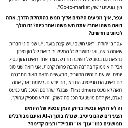
איך מגיעים לשוק Go-to-market".
עפר, איך מגיעים היזמים אליך ממש בהתחלת הדרך, אתה 
רואה משהו אחר? אתה חש משהו אחר כיום? זה הולך 
לכיוונים חדשים?
עפר בן יהודה:  "אני חושב שיש קצת בועה. יש שני סוגי חברות 
שאתה רואה, ואני חושב שכל התעשייה הזאת של הון סיכון 
נמצאת גם בסוג של חשיבה מחדש. מצד אחד רואים המון כסף, 
אבל הוא ממוקד בהרבה הרבה פחות קרנות. אני רואה שני סוגי 
יזמים. יש את היזמים החוזרים, התעשייה הזאת מאוד התבגרה. 
הם באים, הם מגייסים, הם ראו, הם יודעים. לעומת זאת, אתה 
רואה לא מעט First timers  שבגלל שהחסם הטכנולוגי כמעט 
נעלם, אין להם מושג על הכניסה לשוק, וזה לא מספיק עמוק".  
זה לא דווקא עכשיו בדיוק הזמן עכשיו של היזמים 
הצעירים שהם נייטיב, שגדלו בתוך ה-AI ואינם מבולבלים 
ממושגים כמו "ענן" או "מובייל" ורצים קדימה? 