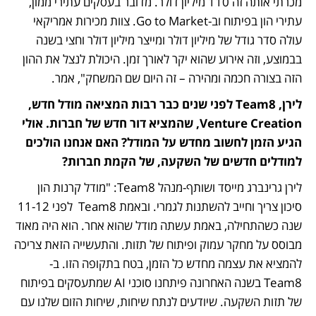
מכרתי אותה זה 110 מיליון דולר. מדובר בעסקים עתירי ממון, 
עתירי הון בפיתוח וב-Go to Market. צוות מכירות אמריקאי 
עולה סדר גודל של מיליון דולר ומייצר מיליון דולר וחצי בשנה 
בבמוצע, וזה אירוע שהוא יקר לאורך זמן. היכולת לנצל את ההון 
הזה בצורה חכמה ומהירה – זה היום שם המשחק", אמר. 
לירן, Team8 לפני שנים כבר רבות המציאה מודל חדש, 
Venture Creation, שהמציא דור חדש של חברות. אולי 
הגיע הזמן לחשוב מחדש על המודל? האם אנחנו הולכים 
למודלים חדשים של השקעה, של הקמת חברות? 
לירן גרינברג מייסד ושותף-מנהל Team8: "מודל קרנות הון 
סיכון צריך וחייב להשתנות לגמרי. ובאמת Team8  לפני 11-12 
שנה כשהתחילה, באמת עשתה מודל שהוא אחר. הוא היה מאוד 
מבוסס על מחקר עמוק ופיתוח של תזות. והתעשייה הזאת צריכה 
להמציא את עצמה מחדש כל הזמן, בטח בתקופה הזו. ב-
Team8 בשנה האחרונה פיתחנו סוכני AI שמתעסקים בפיתוח 
של תזות השקעה. שיודעים לנתח שיחות, שיחות הזום שלנו עם 