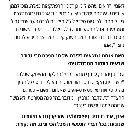
לאומי. "רואים שהשוק מוכן לממן הרפתקאות כאלה, מוכן לממן 
צוותים שיש להם יכולת ביצוע טכנולוגית אבל גם יכולת ללכת 
לשוק מהר. ולכן גיוס סיד של 75 מיליון דולר זה צעד אחד גדול 
ומשמעותי אבל המסע יותר גדול. בשלבים המאוד ראשוניים 
הסיכונים הם הצוות, האם השוק קיים והאם אתה יודע לבנות 
מוצר", אמר. 
האם אנחנו נמצאים בליבה של המהפכה הכי גדולה 
שראינו בתחום הטכנולוגיה?
עפר בן יהודה, שותף מנהל ומוביל מחלקת ההייטק, שבלת: 
"השינויים, הקצב, חוסר הוודאות, זה בא לידי ביטוי כל הזמן 
בהתרסקויות של סטארט-אפים שאנחנו רואים – כמו גם 
ההצלחות". לדברי גורביץ, "מדובר במהפכה מטורפת, לא משהו 
שדומה למה שראינו בעבר". 
אירן, את בוינטג' (Vintage), שזו קרן נורא מיוחדת 
שנוגעת בכל רבדי התעשייה מכל הכיוונים. מה נקודת 