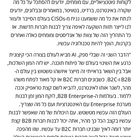
לקוחות פוטנציאליים, עם מומחים, יודעים להסתכל על כל מה 
שקורה באינטרנט, ברדיט, בטוויטר, במאמרים ובבלוגים, יודעים 
לנתח את כל מה ששמענו נניח מ-CISOs בעולם הסייבר ולעזור 
לנו לייצר תזות השקעה לאיפה צריך לבנות חברות חדשות. אז 
כל התהליך הזה של צוות של אנליסטים ומומחים כאלה ואחרים 
בקרנות, הופך להיות טכנולוגיה עכשיו. 
"הדבר השני זה שבלי ספק, AI מביא לעולם בצורה הכי קיצונית 
כרגע את השינוי בעולם של פיתוח תוכנה. יש לזה המון השלכות, 
אבל בין השאר בראייתי זה מייצר איזשהו טשטוש בין עולם ה-
B2B ו-B2C. כשבונים חברות B2C אז קל מאוד לפתח משהו 
מהר, לשגר אותו לאינטרנט, להביא לשם קצת טראפיק וככה 
ללמוד. בעולמות ה-B2B Enterprise, לוקח המון זמן לבנות 
מערכת Enterprise עם האינטגרציות ועם כל מה שצריך. 
העולם הזה עכשיו מטשטש. עם היכולות של מה שאפשר לבנות 
עכשיו בקצב הכל כך מהיר, אתה יכול לבנות חברות B2B קצת 
יותר דומה לאיך שבנינו חברות B2C עד עכשיו. שזו מהפכה 