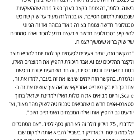
בשנה. כלומר, זה צומח בקצב בערך כפול ממה שההשקעות 
שנכנסות לתחום הסייבר. אז בגדול זה מעיד על שוק שרוכש 
טכנולוגיה חדשה וצומח בצורה מאוד גבוהה ואז זה הגיוני 
להשקיע בטכנולוגיה חדשה שבעצם תדע למכור ואלה סממנים 
של שוק בריא שימשיך לצמוח. 
"בהקשר הזה, יזמים צעירים לפעמים קל להם יותר להביא מוצר 
ולקצר תהליכים עם AI אבל היכולת להפיץ את המוצרים האלו, 
בטח בתאגידים ובטח בסייבר, זה חד משמעית יכולת נרכשת 
ונלמדת. בהקשר הזה יזמים שעשו את זה בעבר, למדו את זה, 
אחר כך היו בקורפורייט אמריקאי שראה איך עושים את זה ב-
Scale, והיום מביאים את היכולות האלו למדינת ישראל בתוך 
סטארט-אפים חדשים שמביאים טכנולוגיה לשוק מהר מאוד, ואז 
יודעים גם להפיץ אותו אלה המנצחים האמיתיים היום". 
"לדבריו, 75 מיליון דולר זה לא המון כסף לסיד. "אם מסתכלים 
על כמה גייסתי לגארדיקור בשביל להביא אותה למקום שבו 