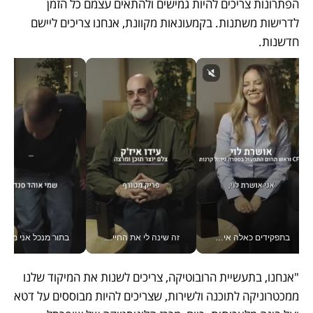
הפתרונות צריכים להיות גמישים ולהתאים עצמם כל הזמן 
לדרישות משתנות. בקמעונאות מקוונת, אנחנו צריכים ליישם 
חדשנות.
בתפקידים כאלה אי אפשר לחכות: אושרת לוי מניעה השקעות ענק מהטלפון_v
זה שינה לי את החיים: איך עידו איז'ק הופך את הסמארטפון לכלי צילום מקצועי_v
בתור מנכל אני מקבל מאות הח
"אנחנו, בתעשיית הרובוטיקה, צריכים לשנות את המיקוד שלנו 
ממכטרוניקה לתוכנה ולשירות, שצריכים להיות מבוססים על דטא 