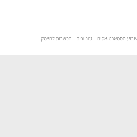
בוע הסטארט-אפים
ג'וניורים
הכשרות להייטק