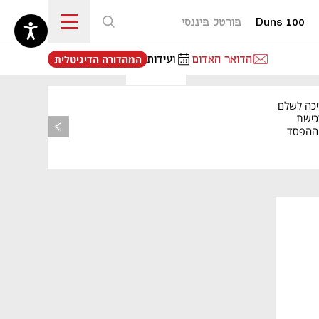
Duns 100
פורטל פיננסי
נפתח בכרטיסייה חדשה
הדואר האדום
ועידות
המהדורה הדיגיטלית
יכה לשלם
כישת
BASE: ההפסד
הרבעוני זינק ל-76