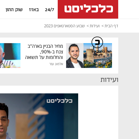
24/7
באזז
שוק ההון
דף הבית
ועידות
שבוע הסטארטאפים 2023
מחיר הבניין בארה"ב
צנח ב-90%,
כלכליסט
דיגיטל
והחלומות על תשואה
גבוהה התנפצו
אלמוג עזר
ועידות