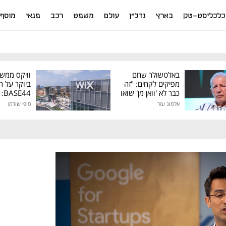
כלכליסט-טק
בארץ
נדל"ן
עולם
משפט
רכב
פנאי
מוסף
באלטשולר שחם
וויקס ממש
מפיקים לקחים: "זה
ביוקר על ר
כבר לא 'וואן מן' שואו
44
של גילעד"
אלמוג עזר
סופי שולמן
מיליון דולר