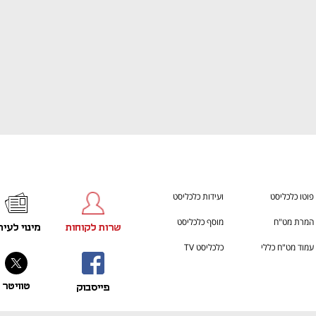
פוטו כלכליסט
ועידות כלכליסט
המרת מט"ח
מוסף כלכליסט
שרות לקוחות
מינוי לעית
עמוד מט"ח כללי
כלכליסט TV
טוויטר
פייסבוק