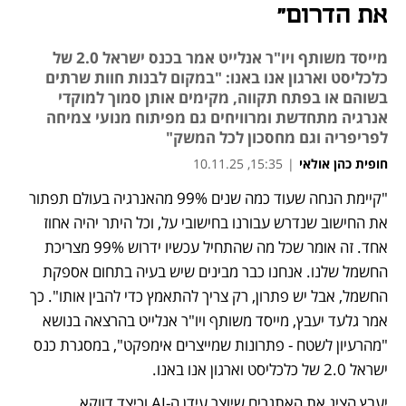
את הדרום"
מייסד משותף ויו"ר אנלייט אמר בכנס ישראל 2.0 של
כלכליסט וארגון אנו באנו: "במקום לבנות חוות שרתים
בשוהם או בפתח תקווה, מקימים אותן סמוך למוקדי
אנרגיה מתחדשת ומרוויחים גם מפיתוח מנועי צמיחה
לפריפריה וגם מחסכון לכל המשק"
חופית כהן אולאי
|
15:35, 10.11.25
"קיימת הנחה שעוד כמה שנים 99% מהאנרגיה בעולם תפתור 
את החישוב שנדרש עבורנו בחישובי על, וכל היתר יהיה אחוז 
אחד. זה אומר שכל מה שהתחיל עכשיו ידרוש 99% מצריכת 
החשמל שלנו. אנחנו כבר מבינים שיש בעיה בתחום אספקת 
החשמל, אבל יש פתרון, רק צריך להתאמץ כדי להבין אותו". כך 
אמר גלעד יעבץ, מייסד משותף ויו"ר אנלייט בהרצאה בנושא 
"מהרעיון לשטח - פתרונות שמייצרים אימפקט", במסגרת כנס 
ישראל 2.0 של כלכליסט וארגון אנו באנו. 
יעבץ הציג את האתגרים שיוצר עידן ה-AI וכיצד דווקא 