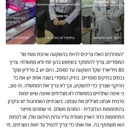
חינוך הוא המשישמה של החיים שלי - V
בתפקידים כאלה אי אפשר לחכות: אושרת לוי מניעה השקעות ענק מהטלפון_v
טכנולוגיה זה לא רק בהייטק: גם תעשיי
"המהלכים האלו צריכים להיות בהשקעה ארוכת טווח של 
המוסדיים, צריך להתמקד בשימוש בהון יזמי ולא ממשלתי. צריך 
80 מיליארד שקל השקעה עד 2040. היום יש 2 טריליון שקל 
נכסים בתיקים מוסדיים. בתיק המוסדי בשנה אחת יש את כל 
ההיקף שצריך כדי להשקיע, וכך לא צריך את הממשלה. זה טוב, 
כי איפה שתלויים בממשלה לא מצליחים ואיפה שיש יזמות 
פרטית אנחנו מצילים את עצמנו. בשנתיים האחרונות יש עיקרון 
בהתחממות הגלובלית - המזהם משלם. מי שמזהם ומייצר 
התחממות כדור הארץ מוטלת עליו עלות הזיהום שלו, או לפחות 
הוא משתתף בה. את אותו כלי צריך להטיל על חוות השרתים. מי 