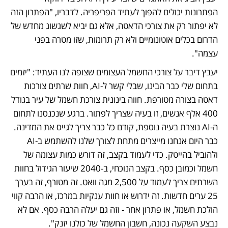
הפתרונות יכולים להפוך לעתיד הפריפריה. לדבריו, "הפתרון הזה 
לא יפתור רק את צורכי הדאטה, אלא גם יביא לשגשוג מחדש של 
הדרום בכלים אוטונומיים ולא רק תרומות, שזו מטרה בפני 
עצמה". 
יעבץ דיבר על צורכי החשמל העצומים שצופה לנו העתיד: "יזמים 
בתחום שלי כבר הבינו, שבלי קשר ל-AI, חוות שרתים צורכות 
דאטה בצורה מטורפת. חווה בינונית צורכת חשמל של עיר בגודל 
400 אלף אנשים, זו בעיה שצריך לפתור. ברגע שנכנסנו לתחום 
ה-AI נוצרת בעיה נוספת, קודם כל כבר צריך לגייס את המדינה. 
כבר היום אנחנו מייצרים מתחת לצורך שלנו להשתמש ב-AI 
ולהוביל בהייטק. כדי לעמוד בקצב, זה דורש כמות עצומה של 
חשמל וכמובן כסף. בקצב הנוכחי, ב-2040 שיעור הגידול בחוות 
השרתים צריך לעמוד על 2,500 מגה וואט. זה מטורף, זה בערך 
25 ערים חדשות. זה ידרוש או חוות ענקיות במרכז, או הרבה קווי 
הולכת חשמל, או פתרון אחר - וזה גם יעלה הרבה כסף. אם לא 
נבצע השקעה נכונה, חשבון החשמל של כולנו יזנק".