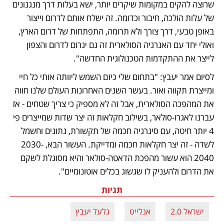
שרוצה להקים במקומות שיקרים יותר, ישא בעלות דרך מנגנונים 
של עלות הולכה, חיבור וכדומה. זה ישלח אותם לדרום וייצור 
באופן טבעי, דרך צורך ולא תרומה, התפתחות של דרום הארץ, 
ואולי יחד עם האנרגיה הסולארית זה גם יגרום לדרום והצפון 
לייצר את ההתקדמות הטכנולוגית החדשה".
לסיום אמר יעבץ: "בתחום שלי כיזם השמש ליוותה אותי כל חיי 
ומייצרת תקווה ואור. בעשר השנים האחרונות העולם שלנו חווה 
את המהפכה הסולארית, אבל זה לא מספיק כי צריך שטחים - אז 
עברנו לאגרו-סולאר, בשילוב חקלאות זה יצר שדות שמייצרים פי 
4 יותר חיטה, עם סינרגיה חכמה של תקשורת, נתונים וחשמל 
לשדה - זה יצר חקלאות חכמה ומדייקת. העשור הבא, 2030-
2040 הוא עשור מהפכת הדאטה-סולאר והיא מסוגלת לשקם 
את הדרום ולהעניק לו שגשוג בכלים אוטונומיים".
תגיות
ישראל 2.0
אנלייט
גלעד יעבץ