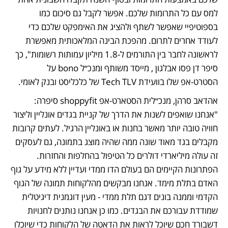
למס עם כל התרומות שלכם. אפשר לקבל גם סיכום כמו 
בספוטיפיי שאפשר לשתף ולהציג את האימפקט שלכם כדי 
לעודד אחרים לתרום. מהפכת הבינה המלאכותית מאפשרת 
לראשונה לחבר בין התורמים ל-1.8 מיליון עמותות רשומות", כך 
סיפר דן פסו אבלגון , מייסד משותף ומנכ״ל bono על 
הסטרט-אפ שלו בוועידת Tech TLV של כלכליסט ובנק לאומי.
אהדאב סרהן, מנכ״לית הסטארט-אפ shoppyfit סיפרה: 
"אנחנו שואפים לשנות את הדרך של קניית בגדים אונליין וליצור 
חוויה טובה יותר מאשר בחנות או באונליין הרגיל. לעתים קרובות 
מקבלים בגד מאוד שונה ממה שהיה מוצג בתמונה, גם לעסקים 
זה עולה מיליארדי דולרים כל הטיפול בהחלפות והחזרות. 
הפתרונות הקיימים הם בעולם הדו ממדי ועדיין ללא מידע על גוף 
האדם בתלת מימד. אנחנו מבקשים מהלקוחות תמונה של הגוף 
הקדמי וממנה בונים דגם תלת ממדי - מעין דוגמנית דיגיטלית 
שמודדת עבורכם את הבגדים. כמו כן אנחנו נותנים לחנויות 
דשבורד חכם שיוכל לראות את הדאטה של הלקוחות כדי שיוכלו 