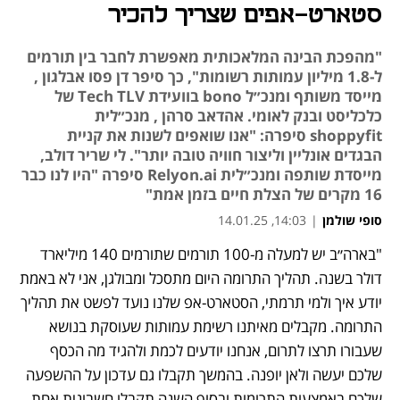
סטארט-אפים שצריך להכיר
"מהפכת הבינה המלאכותית מאפשרת לחבר בין תורמים
ל-1.8 מיליון עמותות רשומות", כך סיפר דן פסו אבלגון ,
מייסד משותף ומנכ״ל bono בוועידת Tech TLV של
כלכליסט ובנק לאומי. אהדאב סרהן , מנכ״לית
shoppyfit סיפרה: "אנו שואפים לשנות את קניית
הבגדים אונליין וליצור חוויה טובה יותר". לי שריר דולב,
מייסדת שותפה ומנכ״לית Relyon.ai סיפרה "היו לנו כבר
16 מקרים של הצלת חיים בזמן אמת"
סופי שולמן
|
14:03, 14.01.25
"בארה״ב יש למעלה מ-100 תורמים שתורמים 140 מיליארד 
דולר בשנה. תהליך התרומה היום מתסכל ומבולגן, אני לא באמת 
יודע איך ולמי תרמתי, הסטארט-אפ שלנו נועד לפשט את תהליך 
התרומה. מקבלים מאיתנו רשימת עמותות שעוסקת בנושא 
שעבורו תרצו לתרום, אנחנו יודעים לכמת ולהגיד מה הכסף 
שלכם יעשה ולאן יופנה. בהמשך תקבלו גם עדכון על ההשפעה 
שלכם באמצעות התרומות ובסוף השנה תקבלו חשבונית אחת 