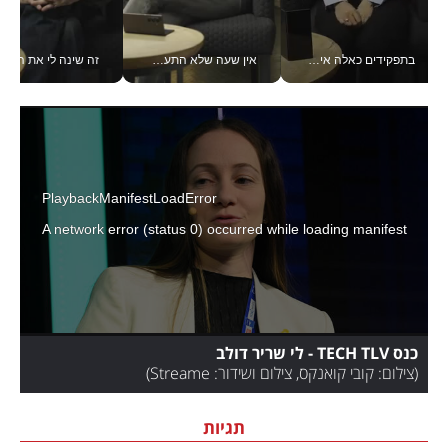
בתפקידים כאלה אי אפשר לחכות: אושרת לוי מניעה השקעות ענק מהטלפון_v
אין שעה שלא התעסקתי במשבר - טל אלכסנדרוביץ’ שגב מנהלת משברים תקשורתיים מכל מקום עם ה- Galaxy Z Fold8 Ultra שלה_v
זה שינה לי את החיים: 
PlaybackManifestLoadError
A network error (status 0) occurred while loading manifest
כנס TECH TLV - לי שריר דולב
(
צילום: קובי קואנקס, צילום ושידור: Streame
)
תגיות