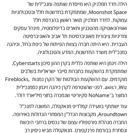
הילה חדד חמלניק היא מייסדת שותפה ומנכ"לית של 
Moonshot Space, שמתמקדת בחדשנות חלל ובטכנולוגיות 
עמוקות. לחדד חמלניק תואר ראשון בהנדסת חלל 
ואווירונאוטיקה מהטכניון ותארים בדיפלומטיה, מינהל עסקים 
ומדיניות ציבורית מאוניברסיטת תל אביב והאוניברסיטה 
העברית. היא היתה חברה בצוות הפיתוח של כיפת ברזל, וכיהנה 
כמנכ"לית משרד החדשנות, המדע והטכנולוגיה.
הילה זיגמן היא שותפה כללית בקרן ההון סיכון Cyberstarts, 
שמתמקדת בהשקעות בחברות סייבר ישראליות בשלבים 
מוקדמים. עם ההשקעות הבולטות של הקרן נמנות Fireblocks, 
Wiz, ו־axis. לפני שהצטרפה לקרן כיהנה זיגמן כסמנכ״לית 
המוצר ב־NoName סקיוריטי שנמכרה בחצי מיליארד דולר.
עוד ישתתף בוועידה קמלדיפ מנאקטלה, המשנה למנכ"ל 
Aroundtown, מקבוצות הנדל"ן המסחרי הגדולות באירופה. 
החברה מנהלת פורטפוליו עצום של נכסים ברחבי היבשת 
ונסחרת בבורסת פרנקפורט. מנאקטלה מביא ניסיון רב 