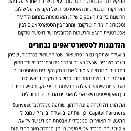
התקשורת והטכנולוגיה הגדולות בעולם. שרודר אחראי על ניהול 
האחזקות הטכנולוגיות האסטרטגיות של הקבוצה ועל שילוב 
חדשנות בליבת העסקים שלה. הוא מומחה בתחום ה־TMT 
(טכנולוגיה, מדיה וטלקום), ומחבר בין הסטארט־אפים לבין 
אסטרטגיית ה־5G והרשתות הגלובלית של דויטשה טלקום.
הזדמנות לסטארט־אפים נבחרים
בוועידה ישתתף גם רון פרושאור, שגריר ישראל בגרמניה, שכיהן 
בעבר כשגריר ישראל באו"ם ובבריטניה וכמנכ"ל משרד החוץ. 
בתפקידו הנוכחי הוא מוביל את הידוק הקשרים האסטרטגיים 
והכלכליים בין שתי המדינות. פרושאור מקדם בראש סדר 
העדיפויות שיתופי פעולה בחדשנות ובדיפ־טק, ומסייע בחיבור 
בין האקוסיסטם הישראלי לתאגידים הגרמניים המובילים.
את הוועידה תנחה פיונה דרמון, שותפה מנהלת ב־Sunvest 
Capital Partners. כן ישתתפו בוועידה  בועז לוי, מנכ"ל 
התעשייה האווירית; סמנכ"לית אבטחת המידע של אל על, 
צופית שחר; מנכ"ל אנשי העיר, רון חן; מנהלת האב החדשנות 