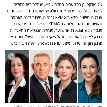
של פולקסווגן בתל אביב, חמדת שגיא; מנהלת בית החולים 
לנשים בבילינסון, פרופ' אסנת וולפיש; שותף מנהל וראש תחום 
אנרגיה ומשאבי טבע ב־KPMG גרמניה, מיכאל זלכר; שותפה 
וראשת תחום הטכנולוגיה ב־KPMG ישראל, דינה פסקא־רז; 
מנכ"ל ClalTech, דניאל שנער; מנהלת הבנקאות התאגידית 
בבנק לאומי, ליאת שוב; מנהל שוקי ההון של AroundTown, 
פרנק רוזן; ומייסדת יזמיות ו־Showcase IL, הילה אוביל־ברנר.