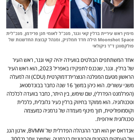
מימין ראש עיריית ברלין קאי וגנר, מנכ"ל לאומי חנן פרידמן, מנכ"לית 
Moonshot Space הילה חדד חמלניק, ומנהל קבוצת החדשנות של 
פולקסווגן ד"ר ניקולאי 
אחד המשתתפים הבולטים בוועידה יהיה קאי וגנר, ראש העיר 
של ברלין. וגנר, שנכנס לתפקידו באפריל 2023, הוא ראש העיר 
הראשון מטעם המפלגה הנוצרית־דמוקרטית (CDU) זה למעלה 
משני עשורים. הוא כיהן במשך 16 שנה כחבר בבונדסטאג 
(הפרלמנט הפדרלי), שם שימש, בין היתר, כחבר בוועדה לכלכלה 
וטכנולוגיה. הוא ממוקד בחיזוק ברלין כעיר גלובלית, כלכלית 
וקוסמופוליטית, תוך מינוף מעמדה של גרמניה כמעצמה 
טכנולוגית אירופית.
אנדראס יאן הוא חבר ההנהלה הפדרלית של BVMW, ארגון הגג 
של העסקים הקטנים והבינוניים בגרמניה, שמייצג יותר מ־300 