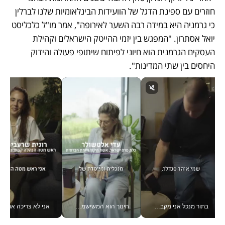
חוזרים עם ספינת הדגל של הוועידות הבינלאומיות שלנו לברלין 
כי גרמניה היא במידה רבה השער לאירופה", אמר מו"ל כלכליסט 
יואל אסתרון. "המפגש בין יזמי ההייטק הישראלים וקהילת 
העסקים הגרמנית הוא חיוני לפיתוח שיתופי פעולה והידוק 
היחסים בין שתי המדינות".
בתור מנכל אני מקבל מאות החלטות ביום, וה- Galaxy Z Fold8 Ultra עוזר לי לחתוך אותן מהר יותר_v
חינוך הוא המשישמה של החיים שלי - V
אני לא צריכה את המשרד: