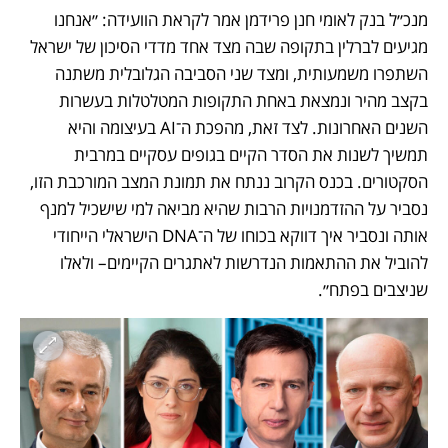
מנכ״ל בנק לאומי חנן פרידמן אמר לקראת הוועידה: ״אנחנו 
מגיעים לברלין בתקופה שבה מצד אחד מדדי הסיכון של ישראל 
השתפרו משמעותית, ומצד שני הסביבה הגלובלית משתנה 
בקצב מהיר ונמצאת באחת התקופות המטלטלות בעשרות 
השנים האחרונות. לצד זאת, מהפכת ה־AI בעיצומה והיא 
תמשיך לשנות את הסדר הקיים בגופים עסקיים במרבית 
הסקטורים. בכנס הקרוב ננתח את תמונת המצב המורכבת הזו, 
נסביר על ההזדמנויות הרבות שהיא מביאה למי שישכיל למנף 
אותה ונסביר איך דווקא בכוחו של ה־DNA הישראלי הייחודי 
להוביל את ההתאמות הנדרשות לאתגרים הקיימים– ולאלו 
שניצבים בפתח״.