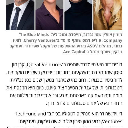
מימין אוולין שטיינברגר, מייסדת ומנכ"לית The Blue Minds 
Company, פיליפ דמס שותף מייסד ב־Cherry Ventures, לואיז 
גרונר, מנהלת ASDV בזרוע ההשקעות של אקסל שפרינגר, ועמיקם 
נורקין, שותף מנהל ב־Ace Capital
דורית דור היא מייסדת־שותפה ב־Qbeat Ventures, קרן הון 
סיכון שמתמקדת בהשקעות בחברות דיפ־טק בשלבים מוקדמים. 
לדור ניסיון טכנולוגי רחב כמי שכיהנה במשך שנים כסמנכ"לית 
הטכנולוגיות  של ענקית הסייבר צ'ק פוינט. כיום היא ממנפת את 
מומחיותה העמוקה באבטחת מידע וב־AI כדי לזהות וללוות את 
הדור הבא של יזמים טכנולוגיים פורצי דרך.
דיוויד שרודר הוא מנהל פורטפוליו בכיר ב־TechFund and 
Ventures, זרוע ההון סיכון של דויטשה טלקום, מענקיות 