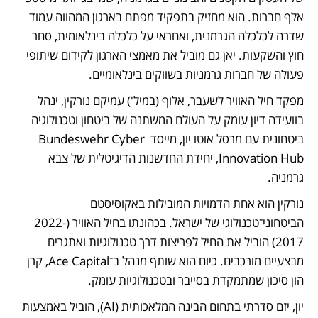
אלף חברות. הוא מחזיק בתפקיד מפתח בארגון המהווה עמוד 
שדרה לכלכלה הגרמנית, ואחראי על כלכלה בינלאומית, סחר 
חוץ והשקעות. יאן גם מוביל את מאמצי הארגון לקידום שיתופי 
פעולה של חברות גרמניות בשווקים בינלאומיים.
מפקד חיל האוויר לשעבר, אלוף (במיל') עמיקם נורקין, ינהל 
בוועידה דיון עומק על העולם המשתנה של ביטחון וטכנולוגיה 
ביטחונית עם מרסל אוטו יון, מייסד Bundeswehr Cyber 
Innovation Hub, יחידת החדשנות הדיגיטלית של צבא 
גרמניה.
נורקין הוא אחת הדמויות המובילות באקוסיסטם 
הביטחוני־טכנולוגי של ישראל. בכהונתו בחיל האוויר (2022-
2017) הוביל את החיל לפריצות דרך טכנולוגיות ואתגרים 
מבצעיים מורכבים. כיום הוא שותף מנהל ב־Ace Capital, קרן 
הון סיכון שמתמקדת בסייבר ובטכנולוגיות עומק. 
יון, יזם סדרתי בתחום הבינה המלאכותית (AI), הוביל באמצעות 