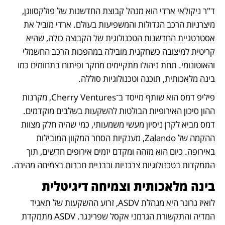
ד"ר ניקולאי ארדי הוא מנהל קבוצת החדשנות של פולקסווגן, 
מיצרניות הרכב הגדולות והמשפיעות בעולם. ארדי מוביל את 
אסטרטגיית החדשנות הטכנולוגית של הקבוצה כולה, שהיא 
קריטית למיצובה כשחקנית מובילה במהפכות הרכב החשמלי 
והאוטונומי. תחת ניהולו מתקיימים מחקר ופיתוח בתחומים כמו 
בינה מלאכותית, תוכנה וטכנולוגיות סוללה.
פיליפ דמס הוא שותף מייסד ב־Cherry Ventures, מקרנות 
ההון סיכון האירופיות הבולטות להשקעות בשלבים מוקדמים. 
דמס מביא לקרן ניסיון מעשי משמעותי, כמי שהיה חלק מצוות 
ההקמה של Zalando, מענקיות הסחר המקוון המובילות 
באירופה. כיום הוא מזהה ומקדם יזמים אירופים חדשים, תוך 
התמקדות בטכנולוגיות צרכניות ובבניית חברות בצמיחה מהירה.
בינה מלאכותית וצמיחה דיגיטלית
לואיז גרונר היא מנהלת ASDV, זרוע ההשקעות של תאגיד 
המדיה והתקשורת הגרמני אקסל שפרינגר. ASDV מתמקדת 