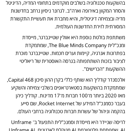
בהשקעות טכנולוגיה בשלבים מוקדמים בתחומי המדיה, הדיגיטל 
והסחר המקוון באירופה וארה"ב. לגרונר ניסיון נרחב בחדשנות 
מדיה ובצמיחה דיגיטלית, והיא מחברת את תעשיית התקשורת 
המסורתית לזירת החדשנות העולמית.
משתתפת בולטת נוספת היא אוולין שטיינברגר, מייסדת 
ומנכ"לית The Blue Minds Company, שמתמקדת 
בפתרונות אנרגיה, קיימות וערים חכמות. שטיינברגר מוכרת 
לציבור בזכות השתתפותה בגרסה האוסטרית של ריאליטי 
ההשקעות "הכרישים".
אלכסנדר קודליך הוא שותף כללי בקרן ההון סיכון 468 Capital, 
שמתמקדת בהשקעות בסטארט־אפים בשלבי צמיחה והשקיע 
מאז 2020 ביותר מ־100 חברות מ־17 מדינות. קודליך כיהן 
בעבר כסמנכ"ל המידע של Rocket Internet, שם סייע 
בהקמה וניהול של עשרות חברות טכנולוגיה ברחבי העולם.
לריסה שניידר היא מייסדת וסמנכ"לית התפעול ב־Unframe 
AI, שמפתחת פלטפורמת AI מנוהלת לארגונים. Unframe AI 