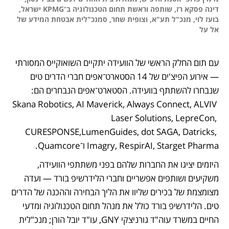
בועז לוי, מנכ"ל תע"א, וצופית שחר, סמנכ"לית אבטחת המידע של 
אל על 

עם תום החלק הראשי של הוועידה יתקיים השואוקייס המסורתי 
— אירוע הפיצ'ים של 14 הסטארט־אפים חברי הדרים טים 
שנבחרו להשתתף בוועידה. הסטארט־אפים הנבחרים הם: 
Skana Robotics, AI Maverick, Always Connect, ALVIV 
Laser Solutions, LepreCon, 
CURESPONSE,LumenGuides, dot SAGA, Datricks, 
Imagry, RespirAI, Starget Pharma ו־Quamcore.
היזמים יציגו את החברות שלהם בפני משתתפי הוועידה, 
משקיעים ושותפים אפשריים וחברי הלידרשיפ בורד — ועדה 
מצומצמת של בכירים שליוו את הליך הבחירה וההכנה של הדרים 
טים. הלידרשיפ בורד כולל את מנהל תחום הטכנולוגיה ומדעי 
החיים במשרד עוה"ד גורניצקי GNY, עו"ד יובל הורן; מנכ"לית 