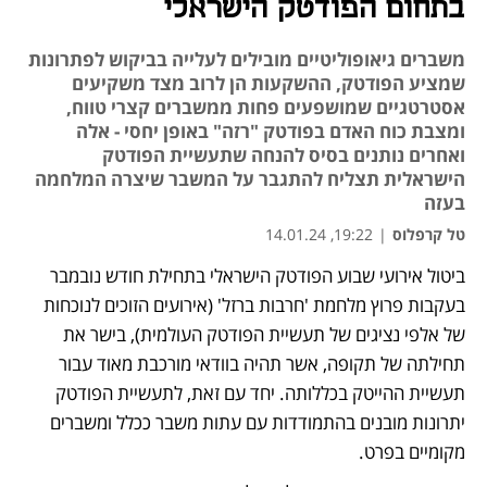
בתחום הפודטק הישראלי
משברים גיאופוליטיים מובילים לעלייה בביקוש לפתרונות
שמציע הפודטק, ההשקעות הן לרוב מצד משקיעים
אסטרטגיים שמושפעים פחות ממשברים קצרי טווח,
ומצבת כוח האדם בפודטק "רזה" באופן יחסי - אלה
ואחרים נותנים בסיס להנחה שתעשיית הפודטק
הישראלית תצליח להתגבר על המשבר שיצרה המלחמה
בעזה
טל קרפלוס
|
19:22, 14.01.24
ביטול אירועי שבוע הפודטק הישראלי בתחילת חודש נובמבר 
בעקבות פרוץ מלחמת 'חרבות ברזל' (אירועים הזוכים לנוכחות 
של אלפי נציגים של תעשיית הפודטק העולמית), בישר את 
תחילתה של תקופה, אשר תהיה בוודאי מורכבת מאוד עבור 
תעשיית ההייטק בכללותה. יחד עם זאת, לתעשיית הפודטק 
יתרונות מובנים בהתמודדות עם עתות משבר ככלל ומשברים 
מקומיים בפרט. 