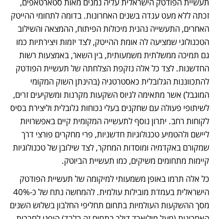
תעשיית הפודטק הישראלית עליה נמנים מאות סטארטאפים, 
זכתה ללא מעט ענדה בשנים האחרונות. בדומה לתחומי ההייטק 
האחרים, התעשייה נהנית מיכולות הפיתוח, ההמצאה והשילוב 
הטכנולוגי שמציעה לה אומת ההייטק, לצד יזמות ויצירתיות כמו 
גם תמיכה ממשלתית משמעותית, בין השאר, באמצעות רשות 
החדשנות. לצד כל אלה נזקפת הצלחתה של תעשיית הפודטק 
להתכווננות הגלובלית כאסטרטגיה (בהינתן השוק המקומי 
המוגבל) אשר מתאימה לגיוס השקעות מקרנות ומשקיעים זרים, 
לשיתופי פעולה עם שחקנים בעלי נכוחות גלובלית וליצירת בסיס 
לקוחות רחב. יתרון נוסף לתעשייה המקומית קיים באפשרויות 
ליישם ולהטמיע טכנולוגיות חדשניות, פרי מחקרים פורצי דרך 
שמקורם באקדמיה ומוסדות המחקר, לצד שילובן של טכנולוגיות 
קיימות מתחומים משיקים, כמו תעשיית הביוטק. 
כל אלה תרמו באופן משמעותי למיקומה של תעשיית הפודטק 
הישראלית בעמדת מובילות עולמית. להמחשה נתח של כ-40% 
מסך ההשקעות העולמיות בתחום תחליפי החלבון בשלוש השנים 
האחרונות (מעל מיליארד דולר בתחום זה בלבד) הופנו לחברות 