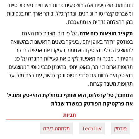
בתחומם. משקיעים אלה מושפעים פחות משינויים גיאופוליטיים 
ומשברים קצרי טווח וניחנים, ובדרך כלל, ביתר אורך רוח בנסיבות 
בהן ההצלחה נדחית או מתעכבת. 
תקציב הוצאות כוח אדם.
 על פי רוב, מצבת כוח האדם 
בפודטק "רזה" באופן יחסי, בעיקר בשנים הראשונות בהשוואה 
לממוצע הכללי בהייטק והוא מממן בעיקרו את אנשי המחקר 
והפיתוח. מבנה זה מאפשר לקיים את פעילות החברה על פני 
תקופות ארוכות יותר, באופן יחסי, בהינתן סבבי גיוסי הממוצעים 
בהייטק ואף לרווח את סבבי הגיוס ובכך לגשר, עם קצת מזל, על 
תקופות משבר קצרות. 
המחבר, טל קרפלוס, הוא שותף במחלקת ההיי-טק ומוביל 
את פרקטיקת הפודטק במשרד שבלת
תגיות
פודטק
TechTLV
מלחמה בעזה