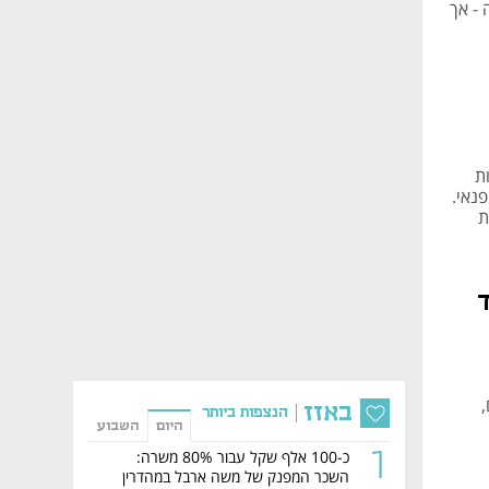
- אך
ת
נאי.
ת
באזז
הנצפות ביותר
היום
השבוע
1
כ-100 אלף שקל עבור 80% משרה:
השכר המפנק של משה ארבל במהדרין