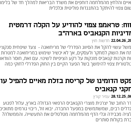
איים והלחץ מהמלחמה דוחפים את משרד הבריאות למהלך חד של בלימה 
שום צפוי להיתקל בהתנגדות פוליטית וכלכלית
ווח: טראמפ צפוי להודיע על הקלה דרמטית
דיניות הקנאביס בארה"ב
20:26
חדשות חוץ
של עשוי להקל את הסיווג הפדרלי של מריחואנה - צעד שיפחית סנקציו
תח את השוק למחקר ולעסקים, אך לא יכשיר שימוש במריחואנה למטרות פ
ת וקרנות קנאביס מזנקות על רקע הציפיות לשינוי. עם זאת, חוסר הוודאו
ולטורית צפוי להימשך בשל הפער הקיים בין החוק הפדרלי לחוקי כמה
דינות בארה"ב בנושא
קט הדומינו של קריסת בזלת מאיים להפיל עוד
קני קנאביס
06:30
עמיר קורץ
ר החוב של יצרנית מוצרי הקנאביס הרפואי הגדולה בארץ, עלול לפגוע
דלים רבים, שמשתמשים במפעל החברה. יבוא זול, ריבוי גורמים מתווכים,
לציה מכבידה וגלי הדף מהמלחמה מטלטלים את התעשייה. והממשלה?
רת בקולות סותרים