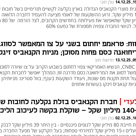
19:34
גולן חזני
נית מוצרי הקנאביס הגדולה בארץ נקלעה לקשיים תזרימיים בשל חובות 
מיליון שקל שת
 לנושי החברה צפויה תספורת של כמעט 60%
ווח: טראמפ יחתום בשני על צו המאפשר לסווג
יחואנה כסם פחות מסוכן; מניות הקנאביס זינק
09:52
חדשות חוץ
לפי CNBC, הנשיא האמריקאי צפוי לחתום בשבוע הקרוב על צו שיורה לסוכנ
הממשל לסווג את המריחואנה כסם מדרגה III; המהלך יאפשר לחברות 
ול תחת תקנות מס שונות, ויעודד השקעות בענף; בוול סטריט: מניותיהן 
יות קנאביס זינקו בעשרות אחוזים
עדי
|
חברת הקנאביס בזלת נקלעה לחובות של
וב הליכים
16:26
גולן חזני
בזלת חייבת 80 מיליון שקל לגופים פיננסיים - בין היתר 39 מיליון שקל לבנק
הפועלים ו-15 מיליון שקל למיזרחי טפחות; בעל הקרקע של מפעל החברה ב