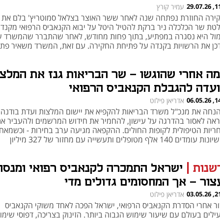
11:26
עמיר קורץ
ירה החוזרת נפתחה שנה לאחר ששר האוצר בצלאל סמוטריץ' בלם את
טת שר הכלכלה ניר ברקת להטיל היטל על יבוא הקנאביס הרפואי מקנדה
ול היא נסגרה במפתיע, בתוך פחות מחודש, לאחר שהתברר שהמשרד 
כן את הרשויות בקנדה על פתיחת החקירה. עם זאת, המשרד משאיר פת
יחת חקירה חדשה
מה אחרי שהוגשו - שר הבריאות גנז את המלצ
ועדה להגבלת הקנאביס הרפואי
14:45
אדריאן פילוט
הנחה את מנכ"ל משרד הבריאות להקפיא את יישום המלצות ועדת בודנהיי
אה לאסור בהדרגה על עישון, להחמיר את חידוש המרשמים ולהעביר א
ריות הטיפולית לקופות החולים. ההקפאה מגיעה ערב בחירות - וכשמאחו
הרישיונות עומדים 140 אלף מטופלים ותעשייה עם מחזור של 327 מיליון
; יו"ר איגוד רופאי בריאות הציבור: "הציבור ישלם על השיקולים הזרים -
טיים, מסחריים ואישיים"
שנות
|
ישראל התמכרה לקנאביס רפואי ומנסה
צור – אך המחסומים גדולים מדי
21:57
אדריאן פילוט
ר אחרי הסדרת הקנאביס הרפואי, ישראל הפכה לאחד משוקי הקנאביס
ילים בעולם עם שיעור שימוש הגבוה ביותר. הזינוק בצריכה, דפוסי שימו