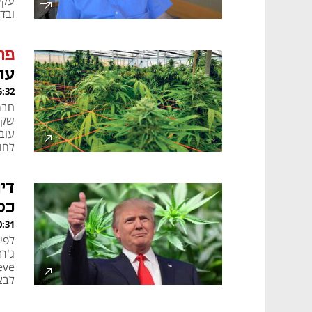
עקי
ובד
פר
עו
, 17.11.25
שקל 
עוב
לחו
די
כס
, 09.08.25
לפי 
ג'רז
לבצ