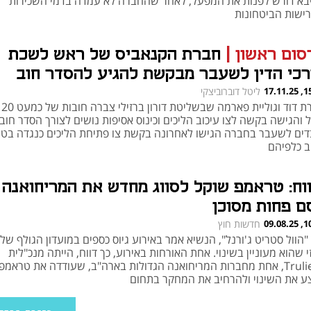
בא דורש לפנות את המפעל, לאחר שהחברה לא עמדה בדמי השכירות
רישות הביטחונות
סום ראשון
|
חברת הקנאביס של ראש לשכת
רכי הדין לשעבר מבקשת להגיע להסדר חוב
15:32
ליטל דוברוביצקי
חברת
והגישה בקשה לצו עיכוב הליכים וכינוס אסיפות נושים לצורך הסדר חוב;
דים לשעבר בחברה הגישו לאחרונה בקשת צו פתיחת הליכים כנגדה בט
ב כלפיהם
ווח: טראמפ שוקל לסווג מחדש את המריחואנה
ם פחות מסוכן
10:31
חדשות חוץ
"הוול סטריט ג'ורנל", הנשיא אמר באירוע גיוס כספים במועדון הגולף שלו 
י שהוא מעוניין בשינוי. אחת האורחות באירוע, כך דווח, הייתה מנכ"לית
Trulieve, אחת מחברות המריחואנה הגדולות בארה"ב, שעודדה את טראמפ
ע את השינוי ולהרחיב את המחקר בתחום