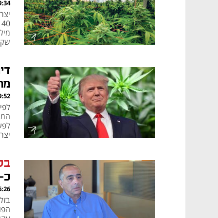
, 14.12.25
יצר
שקל.
די
מר
, 13.12.25
לפע
יצרנ
בל
כ-140 מיליון שקל - שוקלת בקשה לעיכ
, 02.12.25