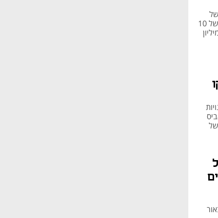
של
140 מיליון שקל. זרוע ההשקעות של לאומי מציעה להעמיד לחברה הלוואה של 10
אפשר את פעילותה בחודשים הקרובים, לצד הזרמה של 80 מיליון
ו
ויות
הקנאביס
של
אור