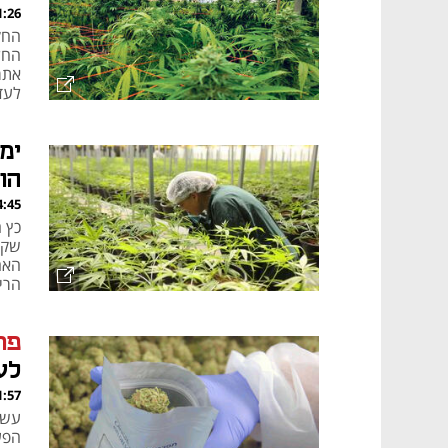
, 29.07.26
החק
החל
אתמ
לעד
לפת
ימ
הו
, 06.05.26
כץ 
שקר
האח
דולר
פולי
פר
לע
, 03.05.26
עשו
הפע