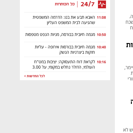
24/7
כל הכותרות
.
האבא תבע את בנו: הדרמה המשפטית
11:08
שכח
שהגיעה לבית המשפט העליון
ח
מגמה חיובית בבורסה, מניות הנפט מטפסות
10:50
ות
מגמה חיובית בבורסות אירופה - עליות
10:40
חזקות ביצרניות הנשק
לקראת דוח התעסוקה: יציבות במט"ח
10:16
העולמי, הדולר נחלש במקומי, על 3.00
מר,
שקלים
ת
לכל החדשות >
רי
ש לא