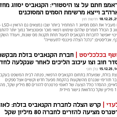
אמפ חתם על צו היסטורי: הקנאביס יסווג מחד
רה"ב וייצא מרשימת הסמים המסוכנים
21:31
חדשות חוץ
הצו מעביר את הסם מסיווג 1 המחמיר ביותר שבו נמצאים גם 
לסיווג 3 הכולל חומרים שלהם שימוש רפואי מוכר ופוטנציאל נמוך יותר להת
נוי יאפשר לחברות הקנאביס לפעול תחת תקנות מס שונות, ויעודד השק
ף. אנליסטים: "גלגל הצלה פיננסי לתעשייה"
שף בכלכליסט
|
חברת הקנאביס בזלת מבקשת
דר חוב וצו עיכוב הליכים לאחר שנקלעה לחד
רעון
14:51
גולן חזני
צת בזלת, שפועלת בתחום הקנאביס הרפואי, פנתה לבית המשפט בעקבו
ר תזרימי שנגרם מהשקעות בהקמת מפעל חדש וקשיים אצל ספקים
חקלאיים; ההסדר כולל הצעה של לאומי פרטנרס להזרים 80 מיליון שק
ישור מיידית
עדי
|
קרש הצלה לחברת הקנאביס בזלת: לאומ
נרס מציעה להזרים לחברה 80 מיליון שקל