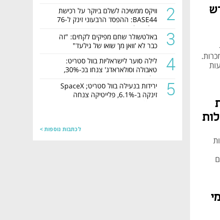
נחשף
2
ש
וויקס ממשיכה לשלם ביוקר על רכישת
BASE44: ההפסד הרבעוני זינק ל-76
מיליון דולר
3
באלטשולר שחם מפיקים לקחים: "זה
כבר לא 'וואן מן' שואו של גילעד"
הרואין ו-LSD -
מכרות.
4
לילה סוער לישראליות בוול סטריט:
עות
טאבולה וסולאראדג' צנחו בכ-30%,
קלטורה זינקה ב-35%
5
ירידות בנעילה בוול סטריט; SpaceX
זינקה ב-6.1%, פלייטיקה צנחה
ב-15.4%
לות
לכתבות נוספות >
ת
ל, מהם
י