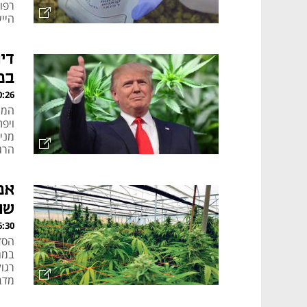
רפו
היי
די
במ
, 22.04.26
הממ
ויפ
מניו
הרג
מהמ
אפ
שח
, 28.12.25
הסד
במג
רגו
מדב