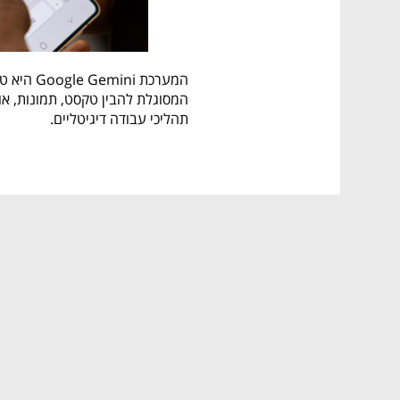
תהליכי עבודה דיגיטליים.
טכנולוגיית Google Gemini
על מנת לספק תשובות מדויקות ומ
היתרונות המרכזיים של Google Gemini
שילוב רב-מודלי
למשתמשים חוויית אינטראקצ
ביצועים משופרים
 – שיפור בב
אינטגרציה עם מוצרי גוגל
Google Workspace ו-Android.
תמיכה בקידוד ופיתוח תוכ