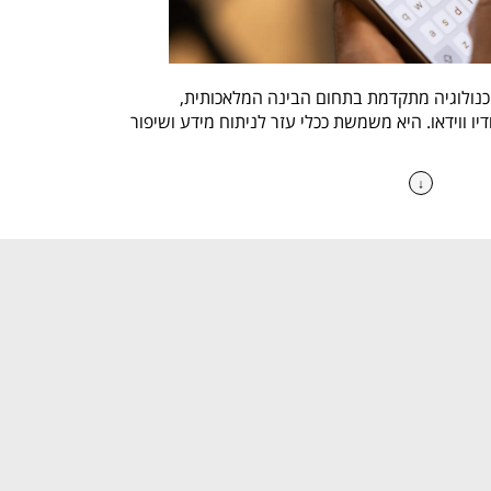
המערכת Google Gemini היא טכנולוגיה מתקדמת בתחום הבינה המלאכותית, 
המסוגלת להבין טקסט, תמונות, אודיו ווידאו. היא משמשת ככלי עזר לניתוח מידע ושיפור 
↓
מודל Google Gemini הוא מודל בינה מלאכותית שפותח על ידי DeepMind, חטיבת ה-
AI של גוגל. המדול מתמקד בשילוב מידע ממגוון מקורות, כגון טקסט, תמונות, אודיו ווידאו, 
ותאמות להקשר.
 – היכולת של המערכת לעבד סוגי מידע שונים מספקת 
יה טבעית יותר.
יצועים בהשוואה לדגמי AI קודמים של גוגל.
 – המערכת משולבת ביישומים כמו Google Search, 
נה
 – היכולת להבין ולכתוב קוד במגוון שפות תכנות.