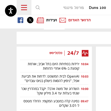
Duns 100
פורטל פיננסי
נפתח בכרטיסייה חדשה
נפתח בכרטיסייה חדשה
נפתח בכרטיסייה חדשה
הדואר האדום
ועידות
24/7
כלכליסט
ירידות בפתיחת היום בתל אביב; אורמת
10:04
קופצת ב-6% אחרי הדוחות
OpenAI לבית המשפט: לדחות את תביעת
10:03
אפל; "ניסיון להסוות כישלון בגיוס עובדים"
השדרוג של משה ארבל: יקבל במהדרין שכר
10:00
שנתי בעלות עד 3.4 מיליון שקל
נסיגה קלה במטבע המקומי: הדולר מטפס
09:47
ל-3.01 שקלים