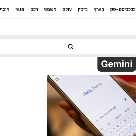
כלכליסט-טק
בארץ
נדל"ן
עולם
משפט
רכב
פנאי
מוסף
Gemini