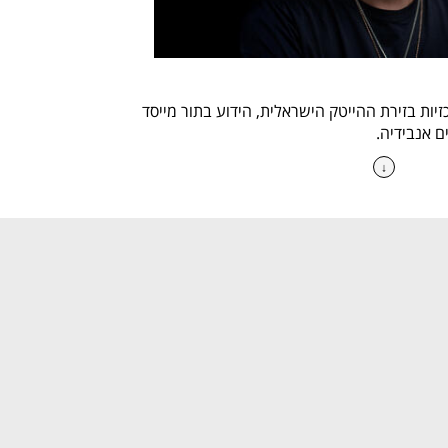
איל וולדמן הוא אחת הדמויות המרכזיות בזירת ההייטק הישראלית, הידוע בתור מייסד 
 אנבידיה.
↓
וולדמן נולד בירושלים בשנת 1960, ובצעירותו שירת כקצין בחטיבת גולני. לאחר שחרורו 
מצה"ל, הוא המשיך את דרכו האקדמית בטכניון, שם השלים תואר ראשון במדעי המחשב 
את דרכו המקצועית החל וולדמן בחברות מובילות כמו אלביט ואינטל, שם צבר ניסיון 
ת תקשורת.
בשנת 1999, איל וולדמן ייסד את מלאנוקס טכנולוגיות, חברה שהפכה למובילה עולמית 
בתחום התקשורת בין שרתים. החברה התמקדה בפיתוח פתרונות אינפיניבנד, 
המאפשרים תקשורת מהירה ויעילה במיוחד במרכזי נתונים. מלאנוקס צמחה במהירות 
והונפקה בנאסד"ק בשנת 2007. בשנת 2019, החברה נמכרה לאנבידיה בעסקה בשווי 
קס
לאחר מכירת מלאנוקס, הקים וולדמן את וולדו הולדינגס, חברת השקעות פרטית 