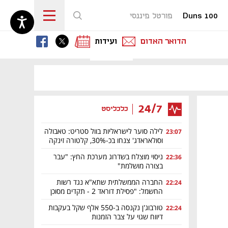
Duns 100
פורטל פיננסי
נפתח בכרטיסייה חדשה
נפתח בכרטיסייה חדשה
נפתח בכרטיסייה חדשה
הדואר האדום
ועידות
24/7
כלכליסט
לילה סוער לישראליות בוול סטריט: טאבולה
23:07
וסולאראדג' צנחו בכ-30%, קלטורה זינקה
ב-35%
ניסוי מוצלח בשדרוג מערכת החץ: "עבר
22:36
בצורה מושלמת"
החברה הממשלתית שתא"א נגד רשות
22:24
החשמל: "פסילת דוראד 2 - תקדים מסוכן
למשק כולו"
טורבוג'ן נקנסה ב-550 אלף שקל בעקבות
22:24
דיווח שגוי על צבר הזמנות