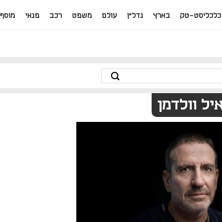
כלכליסט-טק
בארץ
נדל"ן
עולם
משפט
רכב
פנאי
מוסף
יל וולדמן