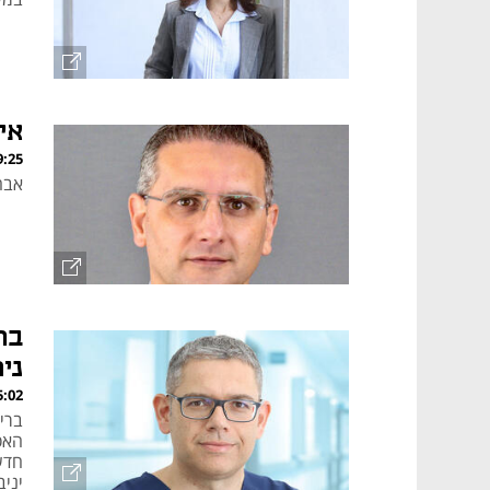
אי
, 10.07.24
אבחו
בר
ני
, 09.05.24
ברי
האסת
חדש
יני