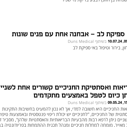
 ספיקת לב – אבחנה אחת עם פנים שונות
09:25
בשיתוף Duns Medical
ן, בירור וטיפול באי ספיקת לב
יאות ואסתטיקת החניכיים קשורים אחת לשנייה
תן כיום לטפל באמצעים מתקדמים
15:02
בשיתוף Duns Medical
אות החניכיים היא חשובה למדי, אך לא נכון להמעיט בחשיבות התקינות
טית של החניכיים, "לחניכיים יש יכולת ריפוי פנטסטית ובאמצעות טיפול
ניים ניתן לרפא רבות מהבעיות הבריאותיות והאסתטיות שלהן", מסביר ד
ב מאייר, מומחה למחלות חניכיים ומנהל תכנית ההתמחות בפריודונטיה בב