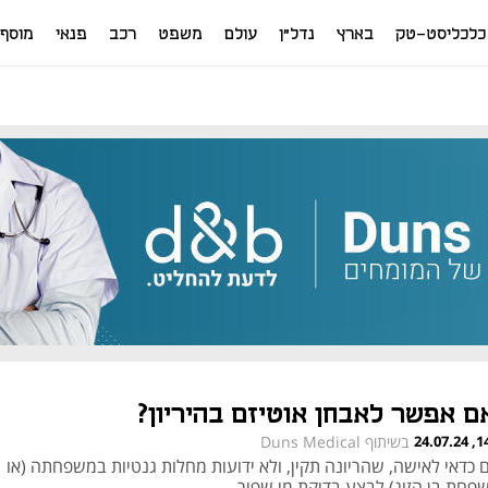
כלכליסט-טק
בארץ
נדל"ן
עולם
משפט
רכב
פנאי
מוסף
ם אפשר לאבחן אוטיזם בהיריון?
14:22
בשיתוף Duns Medical
 כדאי לאישה, שהריונה תקין, ולא ידועות מחלות גנטיות במשפחתה (או
פחת בן הזוג) לבצע בדיקת מי שפיר