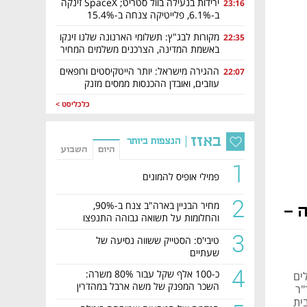
ירידות בנעילה בוול סטריט; SpaceX זינקה
23:16
ב-6.1%, פלייטיקה צנחה ב-15.4%
מקורות לבג"ץ: תשלומי הארנונה שלנו זינקו
22:35
באשמת המדינה, הצרכנים משלמים המחיר
ההגירה מישראל: יותר הייטקיסטים ורופאים
22:07
עוזבים, ואובדן ההכנסות ממסים מזנק
כלכליסט >
באזז
הנצפות ביותר
היום
השבוע
1
פמילי אופיס להמונים
2
מחיר הבניין בארה"ב צנח ב-90%,
 –
והחלומות על תשואה גבוהה התנפצו
3
טיבי'ס: הסטייק ששווה נסיעה של
שעתיים
4
כ-100 אלף שקל עבור 80% משרה:
ים
השכר המפנק של משה ארבל במהדרין
"ר
נחשף
ית