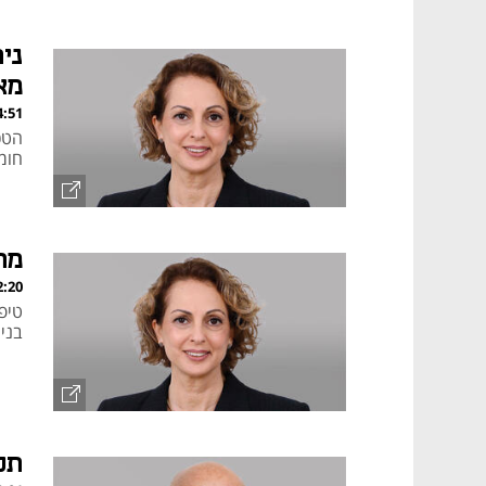
החו
ני
מא
, 02.05.24
הטכ
חומר
מת
, 25.03.24
טיפ
בני
תכ