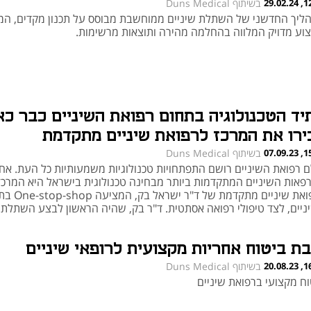
12:01
בשיתוף Duns Medical
ליך החדשני של השתלת שיניים ממוחשבת מבוסס על תכנון מקדים, המו
צוע מדויק המלווה בהחלמה מהירה ותוצאות מרשימות.
יד הטכנולוגיה בתחום רפואת השיניים כבר כא
ירו את המרכז לרפואת שיניים מתקדמת
15:04
בשיתוף Duns Medical
ם רפואת השיניים רושם התפתחויות טכנולוגיות משמעותיות כל העת. אח
פאות השיניים המתקדמות ביותר מבחינה טכנולוגית בישראל היא המרכז
לרפואת שיניים מתקדמת של ד"ר 
ניים, לצד טיפולי רפואה אסתטית. ד"ר בק, שהיה הראשון לבצע השתלת
יים ממוחשבת באמצעות רובוט בישראל, מוביל מרפאה הידועה בכל האר
רות ובאבזור המתקדם שלה
בת ביטוח אחריות מקצועית לרופאי שיניים
16:01
בשיתוף Duns Medical
וח מקצועי ברפואת שיניים