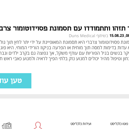
 תזהו ותתמודדו עם תסמונת פסוידוטומור צרב
08:34
בשיתוף Duns Medical
נת פסוידוטומור צרברי היא תסמונת המאופיינת על ידי יתר לחץ תוך גולג
עדות בדימות למסה תוך מוחית או הפרעה בניקוז הורידי המוחי. היא פוג
קר בנשים בגיל הפוריות עם עודף משקל, אך נפוצה גם בקרב ילדים וגברי
ון וטיפול מהיר יכולים למנוע נזק בלתי הפיך לראיה ולמנוע כאבי ראש ח
געים באיכות החיים", מסבירה הנוירואופתלמולוגית פרופ' ענת קסלר
טען עוד
פוטו כלכליסט
ועידות כלכליסט