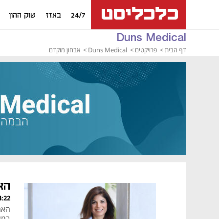
24/7
באזז
שוק ההון
Duns Medical
דף הבית
פרויקטים
Duns Medical
אבחון מוקדם
הא
, 24.07.24
האם
במש