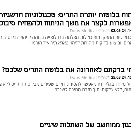
לים רמב"ם
תוח בלוטות יותרת התריס: טכנולוגיות חדשניות
פשרות לקצר את משך הניתוח ולהפחית סיבוכ
14:51
בשיתוף Duns Medical
נולוגיות המתקדמות כוללות מצלמה ברזולוצייה גבוהה לזיהוי הבלוטה, ה
ים, וביצוע בדיקות מהירות לזיהוי פארא תירואיד הורמון
י בדקתם לאחרונה את בלוטת התריס שלכם?
12:20
בשיתוף Duns Medical
ול מיוחד בגלי רדיו מאפשר להסיר גידולים שפירים מבלוטת התריס ללא צ
תוח, ללא צלקות ותוך חזרה מהירה לשגרה
נון ממוחשב של השתלות שיניים