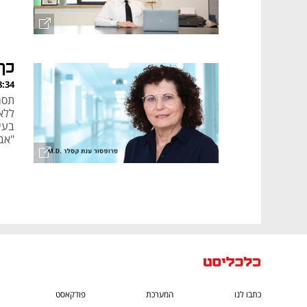
כך
, 15.08.23
תסמו
ללא 
בעי
"אבח
הפו
כתבו לנו
המערכת
פודקאסט