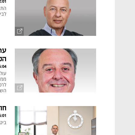
, 29.02.24
התה
לבי
עת
הכ
, 07.09.23
עול
ממר
השי
שינ
בשי
חו
, 20.08.23
ביט