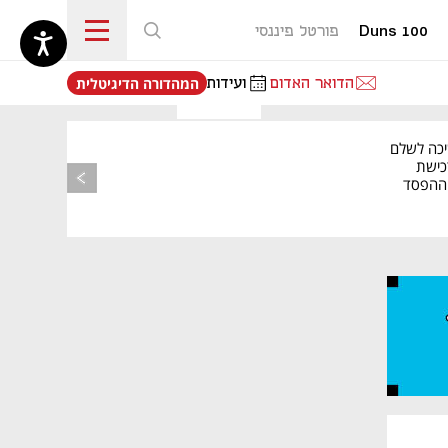
Duns 100
פורטל פיננסי
נפתח בכרטיסייה חדשה
הדואר האדום
ועידות
המהדורה הדיגיטלית
יכה לשלם
כישת
BASE: ההפסד
הרבעוני זינק ל-76