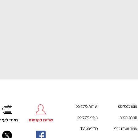
ענף במתח גבוה
מדברים כלכלה, עסקים ומה שב
פוטו כלכליסט
ועידות כלכליסט
המרת מט"ח
מוסף כלכליסט
שרות לקוחות
מינוי לעית
עמוד מט"ח כללי
כלכליסט TV