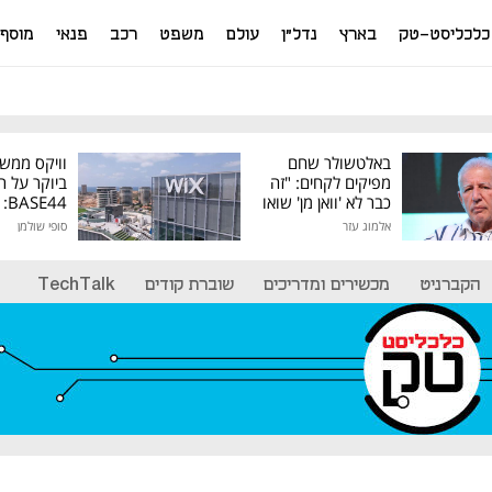
כלכליסט-טק
בארץ
נדל"ן
עולם
משפט
רכב
פנאי
מוסף
באלטשולר שחם
וויקס ממש
מפיקים לקחים: "זה
ביוקר על ר
כבר לא 'וואן מן' שואו
44
של גילעד"
אלמוג עזר
סופי שולמן
מיליון דולר
הקברניט
מכשירים ומדריכים
שוברת קודים
TechTalk