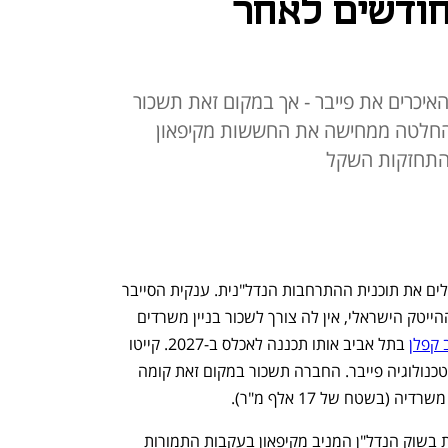
ודשים לאחר
האיכרים את פייבר - אך במקום זאת תשכור
החלטה ממחישה את החששות מקיפאון
שלמה קרמר והנהלת קייטו נטוורקס מבטלים את תוכנית ההתרחבות הנדל"נית. ענקית הסייבר 
החליטה כי נכון למציאות הנוכחית בשוק ההייטק הישראלי, אין לה צורך לשכור בניין משרדים 
 קפלן
 בתל אביב אותו תכננה לאכלס ב-2027. קייטו 
הייתה אמורה להחליף בבניין את חברת הטכנולוגיה פייבר. החברה תשכור במקום זאת קומה 
(בשטח של 17 אלף מ"ר). 
ההחלטה של קייטו ממחישה את החששות בשוק הנדל"ן המניב מקיפאון בעקבות התמורות 