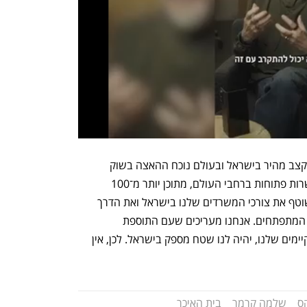
מקייטו נמסר: "החברה ממשיכה לצמוח בקצב מהיר בישראל ובעולם נוכח ההאצה בשוק 
אבטחת ה־AI. כיום יש לנו יותר מ־260 משרות פתוחות ברחבי העולם, מתוכן יותר מ־100 
בישראל. לצד זאת, אנחנו בוחנים באופן שוטף את צורכי המשרדים שלנו בישראל ואת הדרך 
היעילה ביותר לתת מענה לצורכי החברה המתפתחים. אנחנו מעריכים שעם התוספת 
המתוכננת של הקומה ה־37 למשרדים הקיימים שלנו, יהיה לנו שטח מספק בישראל. לכן, אין 
קס
שלמה קרמר
בית האיכר