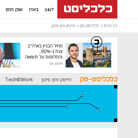
24/7
באזז
שוק ההון
דף הבית
כלכליסט-טק
הייטק והון סיכון
מחיר הבניין בארה"ב
צנח ב-90%,
כלכליסט
דיגיטל
והחלומות על תשואה
גבוהה התנפצו
אלמוג עזר
כלכליסט-טק
הייטק והון סיכון
Tech@Work