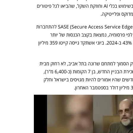
במגזר ההייטק הישראלי, על רקע הזינוק בשימוש בכלי AI וחוזקת השקל, שהביאו לגל פיטורים 
קייטו מפתחת פתרונות סייבר בקטגוריית SASE (Secure Access Service Edge) להתחברות 
מרחוק בארגונים בסביבת נדל"ן. החברה, לפי פרסומיה, נמצאת בקצב הכנסות של יותר 
ממיליארד שקל ב-2025, לאחר עלייה של 43% ב-2024. ביוני אשתקד גייסה קייטו 359 מיליון 
נכון להיום החברה יושבת במגדל לנדמארק הסמוך למתחם שרונה בתל אביב, לא רחוק מבית 
האיכרים אותו ביקשה לשכור רק השנה. שכירת הבניין החדש, בן 7 הקומות (כ-6,400 מ"ר), 
הייתה אמורה לשמש עבור 500 עובדים חדשים שהיו אמורים להיות מגויסים בישראל וחלק 