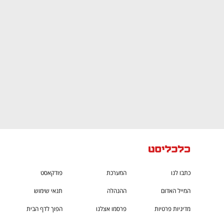
CTech – the
הבית של ההייטק הישראלי
כתבו לנו
המערכת
פודקאסט
המייל האדום
ההנהלה
תנאי שימוש
מדיניות פרטיות
פרסמו אצלנו
הפוך לדף הבית