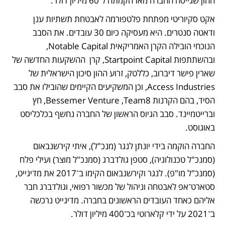
ההון שגייסה החברה מאז הקמתה ל־60 מיליון דולר. 
אקט סקיוריטי מפתחת פלטפורמה לאבטחת תשתיות ענן 
ודאטה סנטרים. היא מעסיקה כיום 30 עובדים. את הסבב 
הנוכחי הובילה הקרן האמריקאית Notable Capital, 
ובהשתתפות Startpoint Capital, קרן  ההשקעות החדשה של 
שארין פישר דיברוב, כללטק, זרוע ההון סיכון הישראלית של 
Access Industries, וכן המשקיעים הקיימים שהובילו את סבב 
הסיד, בהם הקרנות Bessemer Venture ,Team8, חץ 
וברייטמיינד. סבב הגיוס הראשון של החברה נחשף בכלכליסט 
באוגוסט.
החברה הוקמה בידי יונתן לנגר (מנכ"ל), איתי קירשנבאום 
(סמנכ"ל טכנולוגיה), סטפן גולדברג (סמנכ"ל מוצר) ועילי פלח 
(סמנכ"ל מו"פ). לנגר וקירשנבאום הקימו ב־2017 את מדיגייט, 
סטארט־אפ לאבטחה וניהול של מכשור רפואי, וגולדברג חבר 
אליהם כאחד העובדים הראשונים בחברה. מדיגייט נרכשה 
ב־2021 על ידי קלארוטי בכ־400 מיליון דולר.