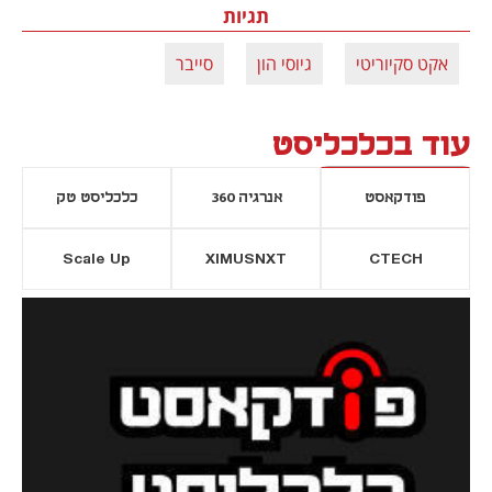
תגיות
אקט סקיוריטי
גיוסי הון
סייבר
עוד בכלכליסט
פודקאסט
אנרגיה 360
כלכליסט טק
Scale Up
XIMUSNXT
CTECH
יסייה חדשה
נפתח בכרטיסייה חדשה