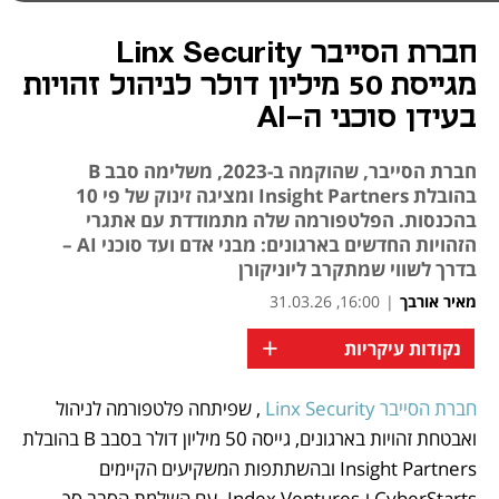
חברת הסייבר Linx Security
מגייסת 50 מיליון דולר לניהול זהויות
בעידן סוכני ה-AI
חברת הסייבר, שהוקמה ב-2023, משלימה סבב B
בהובלת Insight Partners ומציגה זינוק של פי 10
בהכנסות. הפלטפורמה שלה מתמודדת עם אתגרי
הזהויות החדשים בארגונים: מבני אדם ועד סוכני AI –
בדרך לשווי שמתקרב ליוניקורן
מאיר אורבך
|
16:00, 31.03.26
+
נקודות עיקריות
חברת הסייבר Linx Security
 , שפיתחה פלטפורמה לניהול 
נפתח בכרטיסייה חדשה
ואבטחת זהויות בארגונים, גייסה 50 מיליון דולר בסבב B בהובלת 
Insight Partners ובהשתתפות המשקיעים הקיימים 
CyberStarts ו-Index Ventures. עם השלמת הסבב סך 