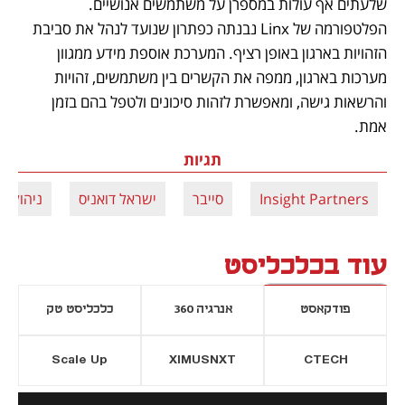
שלעתים אף עולות במספרן על משתמשים אנושיים. 
הפלטפורמה של Linx נבנתה כפתרון שנועד לנהל את סביבת 
הזהויות בארגון באופן רציף. המערכת אוספת מידע ממגוון 
מערכות בארגון, ממפה את הקשרים בין משתמשים, זהויות 
והרשאות גישה, ומאפשרת לזהות סיכונים ולטפל בהם בזמן 
אמת.
תגיות
Insight Partners
סייבר
ישראל דואניס
ניהול זה
עוד בכלכליסט
פודקאסט
אנרגיה 360
כלכליסט טק
Scale Up
XIMUSNXT
CTECH
יסייה חדשה
נפתח בכרטיסייה חדשה