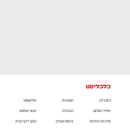
CTech – the
הבית של ההייטק הישראלי
כתבו לנו
המערכת
פודקאסט
המייל האדום
ההנהלה
תנאי שימוש
מדיניות פרטיות
פרסמו אצלנו
הפוך לדף הבית