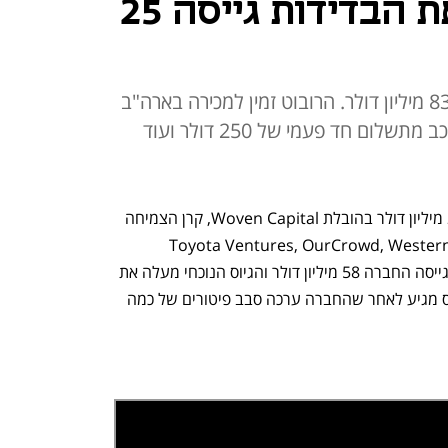
שמסייע להפיג את הבדידות גייסה 25
עד כה גייסה אינטואישן רובוטיקס 83 מיליון דולר. הרובוט זמין למכירה בארה"ב
באמצעות האתר ElliQ ומחירו מורכב מתשלום חד פעמי של 250 דולר ועוד
אינטואישן רובוטיקס השלימה גיוס של 25 מיליון דולר בהובלת Woven Capital, קרן הצמיחה 
ות Toyota Ventures, OurCrowd, Western Technology 
Investment  ומשקיעים נוספים. עד כה גייסה החברה 58 מיליון דולר והגיוס הנוכחי מעלה את 
סך הגיוסים הכולל ל- 83 מיליון דולר. הגיוס מגיע לאחר שהחברה ערכה סבב פיטורים של כמה 