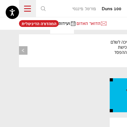
Duns 100
פורטל פיננסי
נפתח בכרטיסייה חדשה
הדואר האדום
ועידות
המהדורה הדיגיטלית
יכה לשלם
כישת
BASE: ההפסד
הרבעוני זינק ל-76