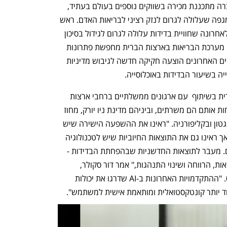
40 דולר מדי חודש, בהתאם לתכנית. החברה מתכננת מכירה בשווקים נוספים בעולם בעתיד, 
ובראשם יפן. לפי מחקרים, הבדידות היא מגפה שעלולה לגרום לנזק רציני לבריאות האדם. ראש 
שירותי בריאות הציבור של ארה״ב פרסם לאחרונה שחוויית בדידות עלולה לגרום לגידול בסיכון 
למוות, הזהה לעישון של 15 סיגריות ביום. מערכת הבריאות בארצות הברית מחפשת פתרונות 
לבעיית הבדידות ההולכת וגוברת, ובחודשים האחרונים הוצעה חקיקה חדשה לגיבוש מדיניות 
ה בשיעור הבדידות באוכלוסייה.  
סבב הגיוס הנוכחי בא לאחר השקה מסחרית בשיתוף  עם ארגונים ממשלתיים ברחבי ארצות 
הברית אשר קונים את המוצר עבור הלקוחות אותם הם משרתים, וביניהם מדינת ניו יורק, מחוז 
ברוארד בפלורידה, ומחוזות נוספים בוושינגטון ובקליפורניה. "ראינו את ההשפעה הישירה שיש 
לבדידות יש על הקהילה המבוגרת שלנו, אך ראינו גם את התוצאות החיוביות שיש לטכנולוגיה 
ולבינה מלאכותית על אוכלוסיית המבוגרים. מעבר לתוצאות החדשניות שבהפחתת הבדידות - 
ElliQ גם משפיעה בצורה ישירה על הבריאות, הרווחה ושינוי התנהגות," אמר דור סקולר, 
המנכ"ל והמייסד של אינטואישין רובוטיקס. "ההתקדמויות האחרונות ב-AI שדרגו את יכולות 