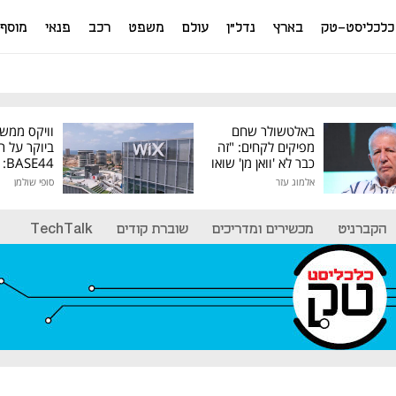
כלכליסט-טק
בארץ
נדל"ן
עולם
משפט
רכב
פנאי
מוסף
באלטשולר שחם
וויקס ממש
מפיקים לקחים: "זה
ביוקר על ר
כבר לא 'וואן מן' שואו
44
של גילעד"
אלמוג עזר
סופי שולמן
מיליון דולר
הקברניט
מכשירים ומדריכים
שוברת קודים
TechTalk