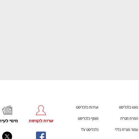
ענף במתח גבוה
מדברים כלכלה, עסקים ומה שב
פוטו כלכליסט
ועידות כלכליסט
המרת מט"ח
מוסף כלכליסט
שרות לקוחות
מינוי לעית
עמוד מט"ח כללי
כלכליסט TV