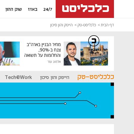
24/7
באזז
שוק ההון
דף הבית
כלכליסט-טק
הייטק והון סיכון
מחיר הבניין בארה"ב
צנח ב-90%,
כלכליסט
דיגיטל
והחלומות על תשואה
גבוהה התנפצו
אלמוג עזר
כלכליסט-טק
הייטק והון סיכון
Tech@Work