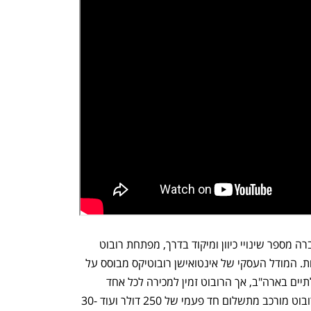
החברה הישראלית, שהוקמה ב-2016 ועברה מספר שינויי כיוון ומיקוד בדרך, מפתחת רובוט 
שאמור לסייע לקשישים להפיג את הבדידות. המודל העסקי של אינטואישן רובוטיקס מבוסס על 
עבודה עם ארגוני בריאות וארגונים ממשלתיים בארה"ב, אך הרובוט זמין למכירה לכל אחד 
בארה"ב באמצעות האתר ElliQ. מחיר הרובוט מורכב מתשלום חד פעמי של 250 דולר ועוד 30-