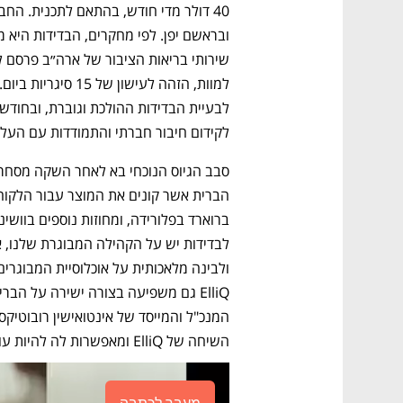
לקידום חיבור חברתי והתמודדות עם העליי
השיחה של ElliQ ומאפשרות לה להיות עוד יותר קונטקסטואלית ומותאמת אישית למשתמש". 