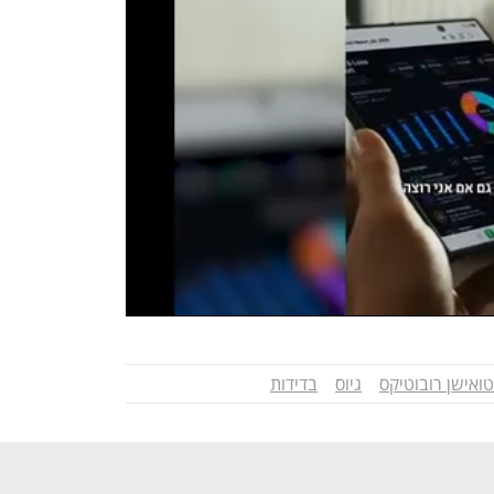
טואישן רובוטיקס
גיוס
בדידות