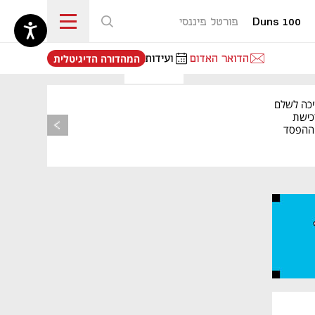
Duns 100
פורטל פיננסי
נפתח בכרטיסייה חדשה
הדואר האדום
ועידות
המהדורה הדיגיטלית
יכה לשלם
כישת
BASE: ההפסד
הרבעוני זינק ל-76