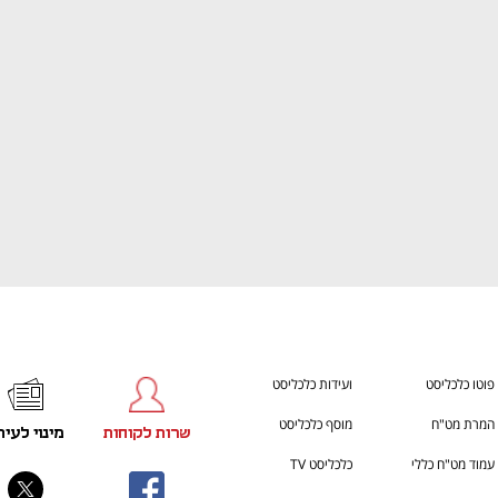
ענף במתח גבוה
מדברים כלכלה, עסקים ומה שב
פוטו כלכליסט
ועידות כלכליסט
המרת מט"ח
מוסף כלכליסט
שרות לקוחות
מינוי לעית
עמוד מט"ח כללי
כלכליסט TV