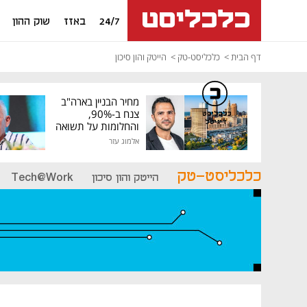
24/7
באזז
שוק ההון
דף הבית
כלכליסט-טק
הייטק והון סיכון
מחיר הבניין בארה"ב
צנח ב-90%,
כלכליסט
דיגיטל
והחלומות על תשואה
גבוהה התנפצו
אלמוג עזר
כלכליסט-טק
הייטק והון סיכון
Tech@Work