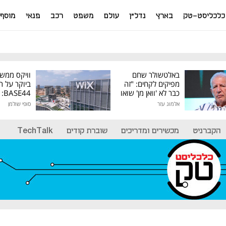
כלכליסט-טק
בארץ
נדל"ן
עולם
משפט
רכב
פנאי
מוסף
באלטשולר שחם
וויקס ממש
מפיקים לקחים: "זה
ביוקר על ר
כבר לא 'וואן מן' שואו
44
של גילעד"
אלמוג עזר
סופי שולמן
מיליון דולר
הקברניט
מכשירים ומדריכים
שוברת קודים
TechTalk