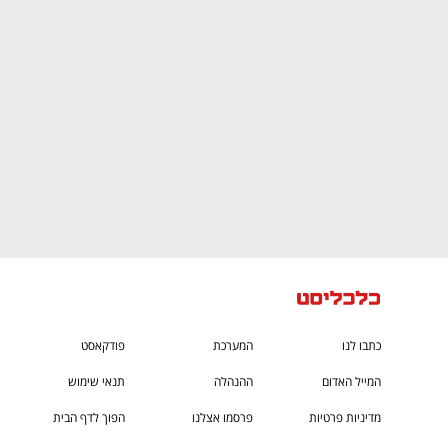
CTech – the
הבית של ההייטק הישראלי
כתבו לנו
המערכת
פודקאסט
המייל האדום
ההנהלה
תנאי שימוש
מדיניות פרטיות
פרסמו אצלנו
הפוך לדף הבית