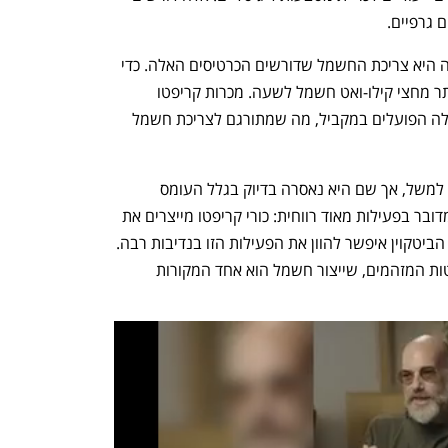
 גרפיים. 
אחת הבעיות העיקריות של פעילות הכרייה היא צריכת החשמל שדורשים הכרטיסים האלה. כדי 
לסבר את האוזן, כרטיס גרפי יכול לצרוך יותר מחצי קילו-ואט חשמל לשעה. מכרות קריפטו 
כוללים לפעמים עשרות אלפי כרטיסים כאלה הפועלים במקביל, מה שמתורגם לצריכת חשמל 
פעילות הכרייה היתה מאוד פופולרית בסין למשל, אך שם היא נאסרה בדיוק בגלל העומס 
העצום שהיא משיתה על רשת החשמל. מדובר בפעילות מאוד רווחית: כורי קריפטו מייצרים את 
המטבעות הדיגיטליים, והערך העולה של הביטקוין איפשר להוון את הפעילות הזו בנדיבות רבה. 
אולם בניו יורק מעוניינים לצמצם את פליטות המזהמים, שייצור חשמל הוא אחד המקורות 