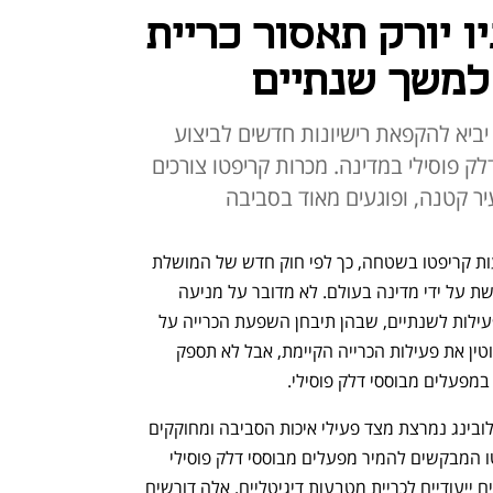
ו יורק תאסור כריית
למשך שנתיים
ביא להקפאת רישיונות חדשים לביצוע
לק פוסילי במדינה. מכרות קריפטו צורכים
ר קטנה, ופוגעים מאוד בסביבה
מדינת ניו יורק תמנע פעילות כריית מטבעות קריפטו בשטחה, כך לפי חוק חדש של המושלת 
קת'י הוקול אמש (ג') - הראשון מסוגו שמושת על ידי מדינה בעולם. לא מדובר על מניעה 
מוחלטת של הכרייה, אלא על השהיית הפעילות לשנתיים, שבהן תיבחן השפעת הכרייה על 
הסביבה. למעשה ניו יורק לא תחסום לחלוטין את פעילות הכרייה הקיימת, אבל לא תספק 
במפעלים מבוססי דלק פוסילי. 
החקיקה החדשה היא תולדה של פעילות לובינג נמרצת מצד פעילי איכות הסביבה ומחוקקים 
מהצד השמאלי של המפה נגד יזמי קריפטו המבקשים להמיר מפעלים מבוססי דלק פוסילי 
למכרות קריפטו, כלומר להקים מרכזי נתונים ייעודיים לכריית מטבעות דיגיטליים. אלה דורשים 