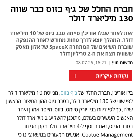
חברת החלל של ג'ף בזוס כבר שווה
130 מיליארד דולר
זאת לאחר שבלו אוריג'ן סיימה סבב גיוס של 10 מיליארד
דולר. המהלך יוצא לדרך פחות מחודש לאחר ההנפקה
שוברת השיאים של המתחרה SpaceX של אלון מאסק
ששוויה חצה את ה-2 טריליון דולר
חדשות חוץ
|
16:21, 08.07.26
+
נקודות עיקריות
בלו אוריג'ן, חברת החלל של 
ג'ף בזוס
, מגייסת 10 מיליארד דולר 
נפתח בכרטיסייה חדשה
נפתח בכרטיסייה חדשה
לפי שווי של 130 מיליארד דולר, בסבב גיוס ההון החיצוני הראשון 
שלה, כך לפי דיווח בניו יורק טיימס. בזוס, מייסד אמזון ואחד 
האנשים העשירים בעולם, מתוכנן להשקיע 2 מיליארד דולר 
בסבב הגיוס, זאת בנוסף ל-4 מיליארד דולר מקרן הגידור 
Coatue Management. אנשים המעורים בנושא ציינו כי 