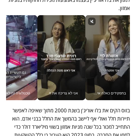
אמזון. 
בתפקידים כאלה אי אפשר לחכות: אושרת לוי מניעה השקעות ענק מהטלפון_v
אני לא צריכה את המשרד: רונית שרעבי-חדד מנהלת ארגון של 30000 עובדים מכל מקום_v
טכנולוגיה זה לא רק בהייטק: גם תעשיי
בזוס הקים את בלו אוריג'ן בשנת 2000 מתוך שאיפה לאפשר 
תיירות חלל ואולי אף ליישב בהמשך את החלל בבני אדם. הוא 
התחייב למכור בכל שנה מניות אמזון בשווי מיליארד דולר כדי 
לממן את החברה. בסוף 2023 הוא העריך כי כלל ההשקעות 