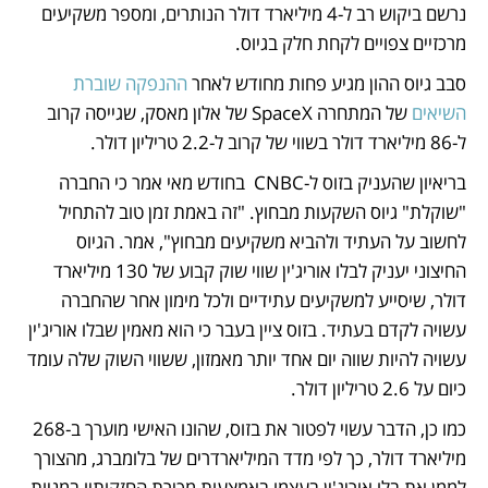
נרשם ביקוש רב ל-4 מיליארד דולר הנותרים, ומספר משקיעים 
מרכזיים צפויים לקחת חלק בגיוס. 
סבב גיוס ההון מגיע פחות מחודש לאחר 
ההנפקה שוברת 
השיאים
 של המתחרה SpaceX של אלון מאסק, שגייסה קרוב 
ל-86 מיליארד דולר בשווי של קרוב ל-2.2 טריליון דולר. 
בריאיון שהעניק בזוס ל-CNBC  בחודש מאי אמר כי החברה 
"שוקלת" גיוס השקעות מבחוץ. "זה באמת זמן טוב להתחיל 
לחשוב על העתיד ולהביא משקיעים מבחוץ", אמר. הגיוס 
החיצוני יעניק לבלו אוריג'ין שווי שוק קבוע של 130 מיליארד 
דולר, שיסייע למשקיעים עתידיים ולכל מימון אחר שהחברה 
עשויה לקדם בעתיד. בזוס ציין בעבר כי הוא מאמין שבלו אוריג'ין 
עשויה להיות שווה יום אחד יותר מאמזון, ששווי השוק שלה עומד 
כיום על 2.6 טריליון דולר. 
כמו כן, הדבר עשוי לפטור את בזוס, שהונו האישי מוערך ב-268 
מיליארד דולר, כך לפי מדד המיליארדרים של בלומברג, מהצורך 
לממן את בלו אוריג'ין בעצמו באמצעות מכירת החזקותיו במניות 