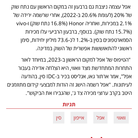
 אפל עצמה ניצבת גם ברבעון זה במקום הראשון עם נתח שוק 
של 20% (לעומת 20.6% ב-2022), אחרי שרשמה ירידה של 
2.1% במכירות, ואחריה Honor (16.8% נתח שוק) ו-vivo 
(15.7% נתח שוק). בנוסף, ברבעון הרביעי עלו מכירות 
הסמארטפונים בסין ב-1.2% לכ-73.6 מיליון יחידות, סימן 
ראשוני להתאוששות אפשרית של השוק במדינה.
 "הטיפוס של אפל למקום הראשון ב-2023, במיוחד לאור 
התחרות המתחדשת מצד וואווי, היא הצלחה אדירה בעבור 
אפל", אמר ארתור גאו, אנליסט בכיר ב-IDC סין, בהודעה 
לעיתונות. "אפל רשמה הישג זה הודות למבצעי קידום מתוזמנים 
היטב בקרב ערוצי מכירה צד ג', שהגבירו את הביקוש".
תגיות
וואווי
אפל
אייפון
סין