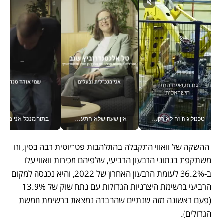
טכנולוגיה זה לא רק בהייטק: גם תעשיית המזון הישראלית מאמצת כלי AI, אוטומציה וניתוח דאטה בזמן אמת
אין שעה שלא התעסקתי במשבר - טל אלכסנדרוביץ’ שגב מנהלת משברים תקשורתיים מכל מקום עם ה- Galaxy Z Fold8 Ultra שלה_v
בתור מנכל אני מקבל מאות הח
 ההשקה של וואווי התקבלה בהתלהבות פטריוטית רבה בסין, וזו 
משתקפת בנתוני הרבעון הרביעי, שלפיהם מכירות וואווי עלו 
ב-36.2% לעומת הרבעון האחרון של 2022, והיא נכנסה למקום 
הרביעי ברשימת היצרניות הגדולות עם נתח שוק של 13.9% 
(פעם ראשונה מזה שנתיים שהחברה נמצאת ברשימת חמשת 
הגדולים).