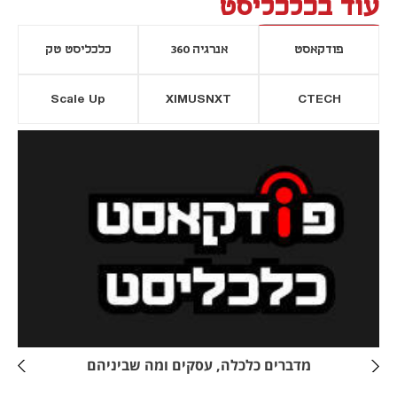
עוד בכלכליסט
פודקאסט
אנרגיה 360
כלכליסט טק
Scale Up
XIMUSNXT
CTECH
יסייה חדשה
נפתח בכרטיסייה חדשה
מדברים כלכלה, עסקים ומה שביניהם